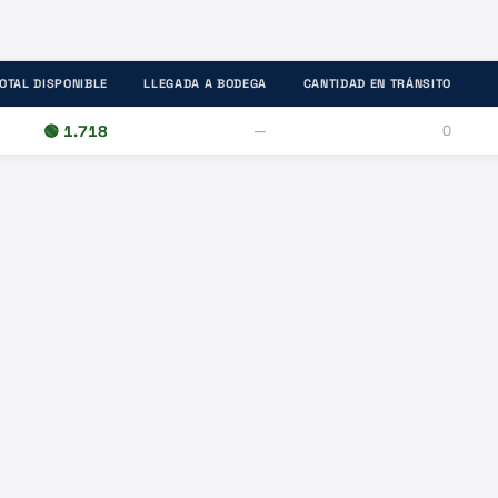
OTAL DISPONIBLE
LLEGADA A BODEGA
CANTIDAD EN TRÁNSITO
🟢
1.718
—
0