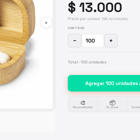
$ 13.000
Precio por unidad · IVA no incluido
›
CANTIDAD
−
+
Total ·
100
unidades
Agregar
100
unidades
🎨
📦
Personalizable
En stock
Cotiz