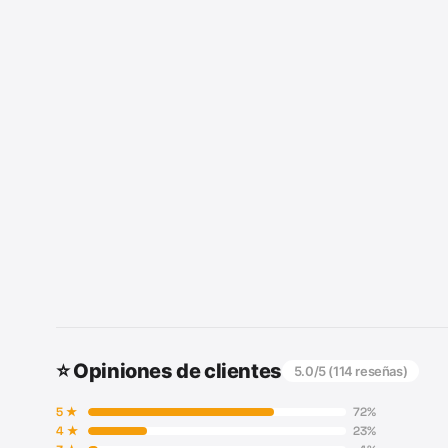
⭐ Opiniones de clientes
5.0
/5 (
114
reseñas)
5
★
72
%
4
★
23
%