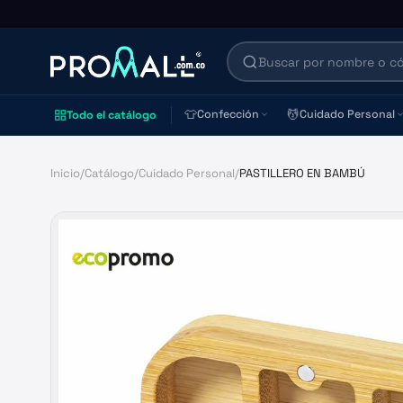
👕
💆
Confección
Cuidado Personal
Todo el catálogo
Inicio
/
Catálogo
/
Cuidado Personal
/
PASTILLERO EN BAMBÚ