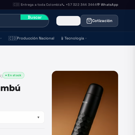
🇨🇴 Entrega a toda Colombia
📞 +57 322 344 3444
💬 WhatsApp
Buscar
Cotización
🇨🇴
📱
Producción Nacional
Tecnología
● En stock
4
)
Bambú
▼