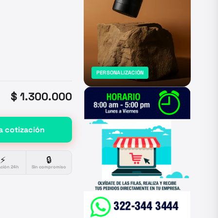
PERSONALIZACIÓN
$ 1.300.000
a cotización
⚡
🔒
ación 24h
Sin compromiso