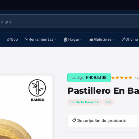
🌿
🔧
🏠
💼
🖊️
Eco
Herramientas
Hogar
Maletines
Oficina
★★★★★
PROA3398
Código:
(
11
Pastillero En 
Cuidado Personal
Eco
📋 Descripción del producto