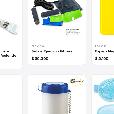
PROA2996
PRO3641
r para
Set de Ejercicio Fitness II
Espejo Ma
t Redondo
$ 30.000
$ 2.100