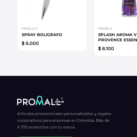
PROE2115
PRO9614
SPRAY BOLIGRAFO
SPLASH AROMA V
PROVENCE ESSE
$ 6.000
$ 8.100
Artículos promocionales personalizados y regalos
corporativos para empresas en Colombia. Más de
4.700 productos con tu marca.