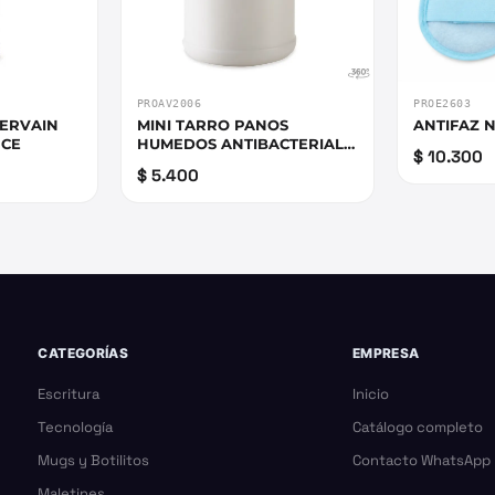
PROAV2006
PROE2603
ERVAIN
MINI TARRO PANOS
ANTIFAZ 
NCE
HUMEDOS ANTIBACTERIAL
$ 10.300
30UND
$ 5.400
CATEGORÍAS
EMPRESA
Escritura
Inicio
Tecnología
Catálogo completo
Mugs y Botilitos
Contacto WhatsApp
Maletines