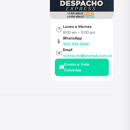
Lunes a Viernes
🕐
8:00 am – 5:00 pm
WhatsApp
📱
322-344 3444
Email
✉️
contacto@promall.com.co
Envíos a toda
🚚
Colombia