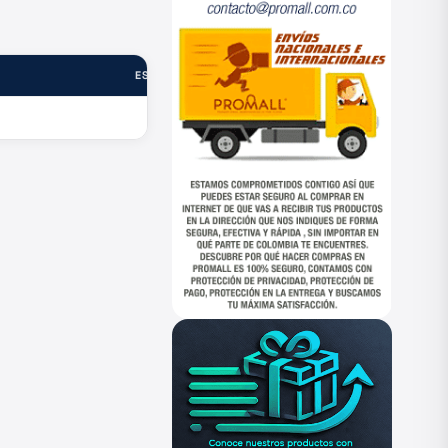
ESTADO
—