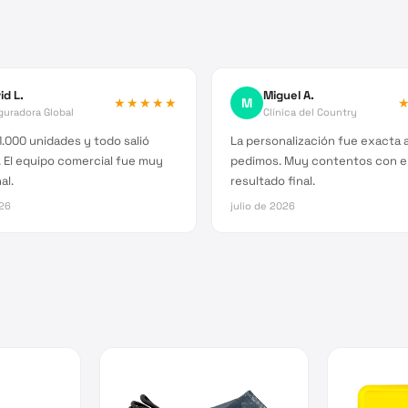
id L.
Miguel A.
★★★★★
M
guradora Global
Clínica del Country
.000 unidades y todo salió
La personalización fue exacta a
 El equipo comercial fue muy
pedimos. Muy contentos con e
al.
resultado final.
026
julio de 2026