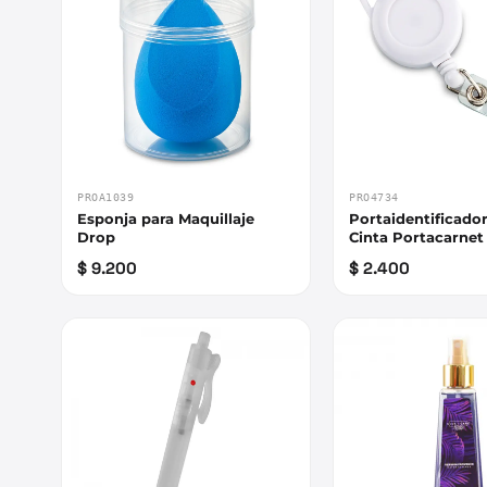
PROA1039
PRO4734
Esponja para Maquillaje
Portaidentificado
Drop
Cinta Portacarne
$ 9.200
$ 2.400