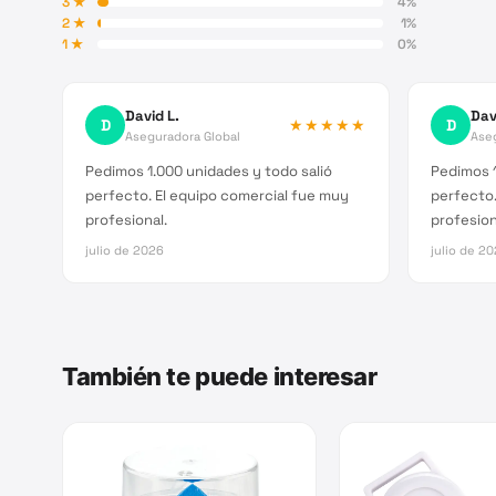
3
★
4
%
2
★
1
%
1
★
0
%
David L.
Dav
D
★★★★★
D
Aseguradora Global
Ase
Pedimos 1.000 unidades y todo salió
Pedimos 1
perfecto. El equipo comercial fue muy
perfecto.
profesional.
profesion
julio de 2026
julio de 2
También te puede interesar