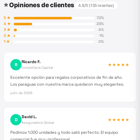
⭐ Opiniones de clientes
4.8
/5 (
135
reseñas)
5
★
72
%
4
★
23
%
3
★
4
%
2
★
1
%
1
★
0
%
Ricardo F.
R
★★★★★
Inmobiliaria Capital
Excelente opción para regalos corporativos de fin de año.
Los paraguas con nuestra marca quedaron muy elegantes.
julio de 2026
David L.
D
★★★★★
Aseguradora Global
Pedimos 1.000 unidades y todo salió perfecto. El equipo
comercial fue muy profesional.