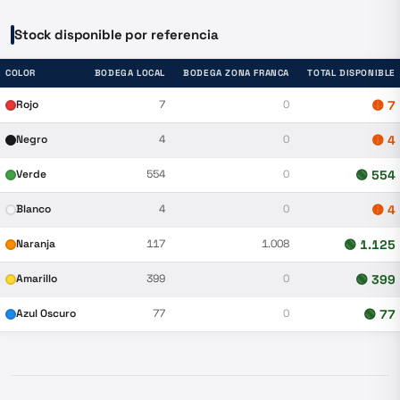
Stock disponible por referencia
COLOR
BODEGA LOCAL
BODEGA ZONA FRANCA
TOTAL DISPONIBLE
Rojo
7
0
🟡
7
Negro
4
0
🟡
4
Verde
554
0
🟢
554
Blanco
4
0
🟡
4
Naranja
117
1.008
🟢
1.125
Amarillo
399
0
🟢
399
Azul Oscuro
77
0
🟢
77