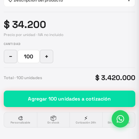
📋 Descripción del producto
▼
$ 34.200
Precio por unidad · IVA no incluido
CANTIDAD
−
+
$ 3.420.000
Total ·
100
unidades
Agregar
100
unidades
a cotización
🎨
📦
⚡
🔒
Personalizable
En stock
Cotización 24h
Sin compromiso