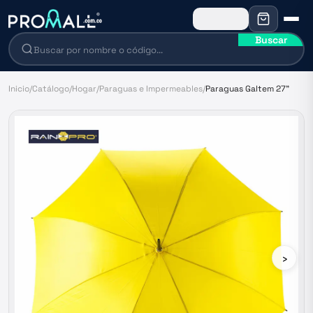
Buscar
Inicio
/
Catálogo
/
Hogar
/
Paraguas e Impermeables
/
Paraguas Galtem 27"
›