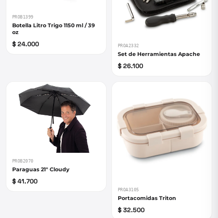
PROB1399
Botella Litro Trigo 1150 ml / 39
oz
$ 24.000
PROA2332
Set de Herramientas Apache
$ 26.100
PROB2070
Paraguas 21" Cloudy
$ 41.700
PROA3105
Portacomidas Triton
$ 32.500