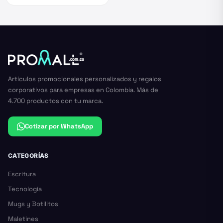
Artículos promocionales personalizados y regalos
corporativos para empresas en Colombia. Más de
4.700 productos con tu marca.
Cotizar por WhatsApp
CATEGORÍAS
Escritura
Tecnología
Mugs y Botilitos
Maletines