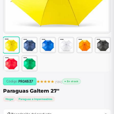
★★★★★
PRO4537
Código:
● En stock
(
135
)
Paraguas Galtem 27"
Hogar
Paraguas e Impermeables