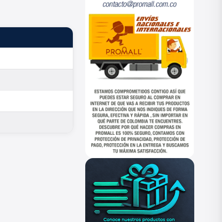
ESTADO
—
—
—
—