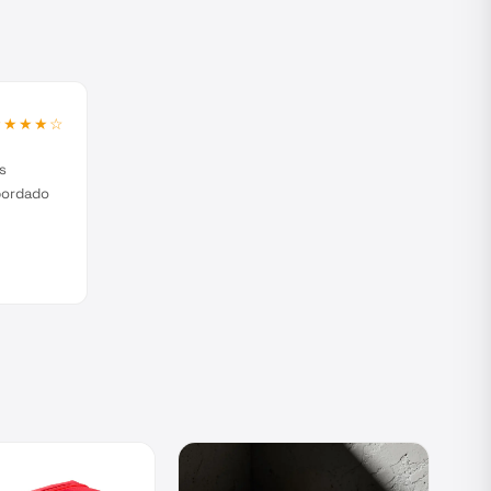
★★★★
☆
s
bordado