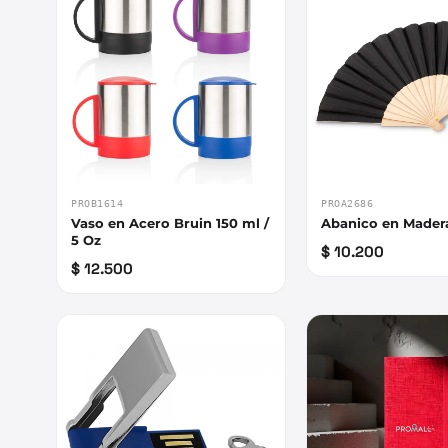
PROB1614
PROA2686
Vaso en Acero Bruin 150 ml /
Abanico en Mader
5 Oz
$ 10.200
$ 12.500