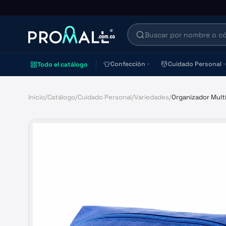
👕
💆
Confección
Cuidado Personal
Todo el catálogo
Inicio
/
Catálogo
/
Cuidado Personal
/
Variedades
/
Organizador Mult