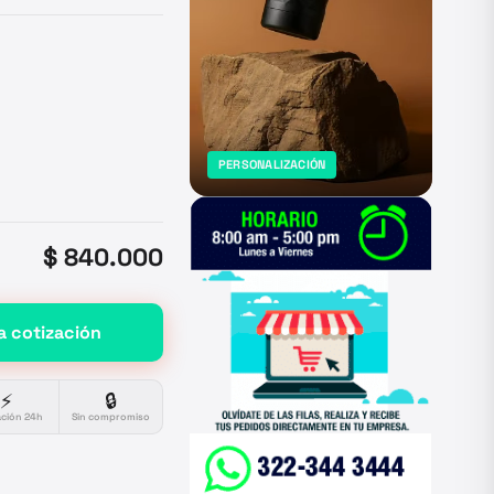
PERSONALIZACIÓN
$ 840.000
a cotización
⚡
🔒
ación 24h
Sin compromiso