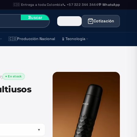
🇨🇴 Entrega a toda Colombia
📞 +57 322 344 3444
💬 WhatsApp
Buscar
Cotización
🇨🇴
📱
Producción Nacional
Tecnología
● En stock
7
)
ltiusos
▼