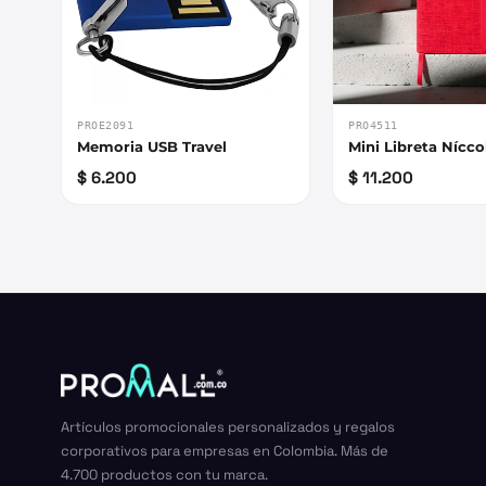
PROE2091
PRO4511
Memoria USB Travel
Mini Libreta Nícco
$ 6.200
$ 11.200
Artículos promocionales personalizados y regalos
corporativos para empresas en Colombia. Más de
4.700 productos con tu marca.