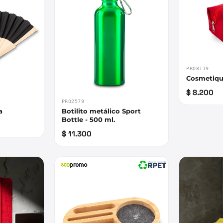
PRO8119
Cosmetiqu
$ 8.200
PRO2579
a
Botilito metálico Sport
Bottle - 500 ml.
$ 11.300