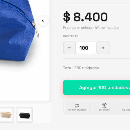
$ 8.400
›
Precio por unidad · IVA no incluido
CANTIDAD
−
+
Total ·
100
unidades
Agregar
100
unidades
🎨
📦
Personalizable
En stock
Cotiz