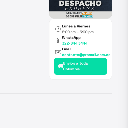
Lunes a Viernes
🕐
8:00 am – 5:00 pm
WhatsApp
📱
322-344 3444
Email
✉️
contacto@promall.com.co
Envíos a toda
🚚
Colombia