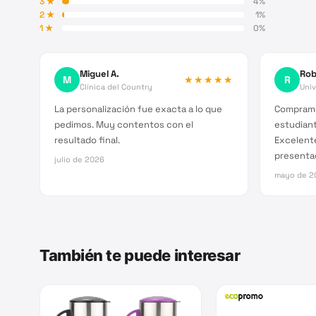
3
★
4
%
2
★
1
%
1
★
0
%
Miguel A.
Rob
M
★★★★★
R
Clínica del Country
Univ
La personalización fue exacta a lo que
Compramo
pedimos. Muy contentos con el
estudiant
resultado final.
Excelent
presenta
julio de 2026
mayo de 2
También te puede interesar