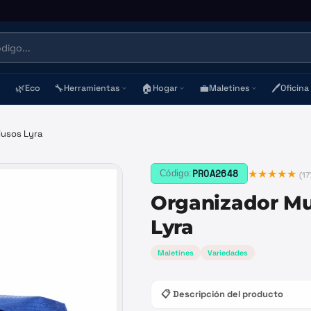
🌿
🔧
🏠
💼
🖊️
Eco
Herramientas
Hogar
Maletines
Oficina
iusos Lyra
★★★★★
PROA2648
Código:
(
17
Organizador Mu
Lyra
Maletines
Variedades
📋 Descripción del producto