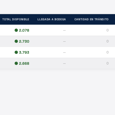
TOTAL DISPONIBLE
LLEGADA A BODEGA
CANTIDAD EN TRÁNSITO
🟢
2.078
—
0
🟢
2.730
—
0
🟢
3.793
—
0
🟢
2.668
—
0