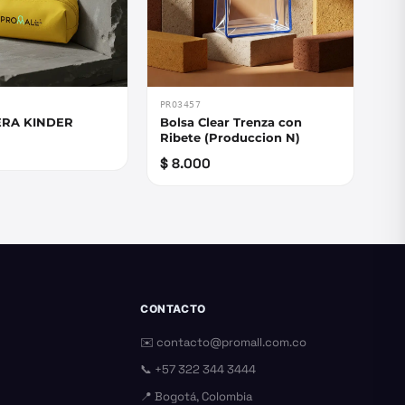
PRO3457
RA KINDER
Bolsa Clear Trenza con
Ribete (Produccion N)
$ 8.000
CONTACTO
✉️
contacto@promall.com.co
📞
+57 322 344 3444
📍 Bogotá, Colombia