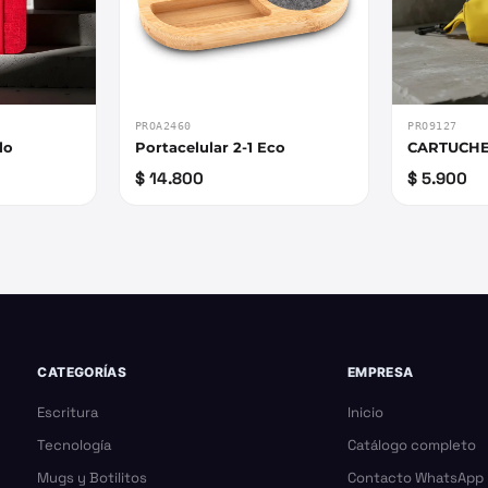
PROA2460
PRO9127
lo
Portacelular 2-1 Eco
CARTUCHE
$ 14.800
$ 5.900
CATEGORÍAS
EMPRESA
Escritura
Inicio
Tecnología
Catálogo completo
Mugs y Botilitos
Contacto WhatsApp