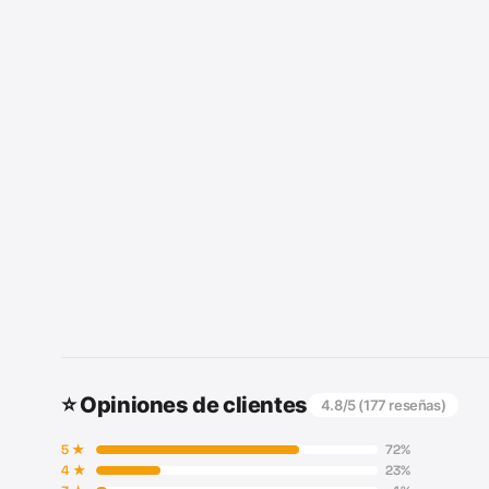
⭐ Opiniones de clientes
4.8
/5 (
177
reseñas)
5
★
72
%
4
★
23
%