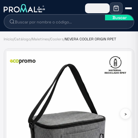
Buscar
Inicio
/
Catálogo
/
Maletines
/
Coolers
/
NEVERA COOLER ORIGIN RPET
›