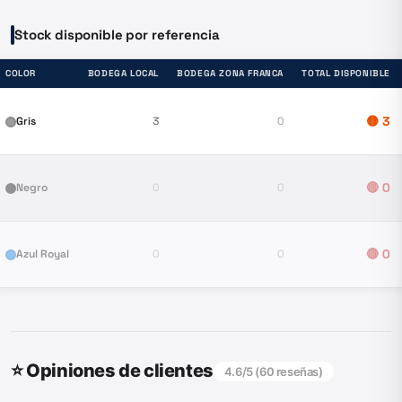
Stock disponible por referencia
COLOR
BODEGA LOCAL
BODEGA ZONA FRANCA
TOTAL DISPONIBLE
🟡
3
Gris
3
0
🔴
0
Negro
0
0
🔴
0
Azul Royal
0
0
⭐ Opiniones de clientes
4.6
/5 (
60
reseñas)