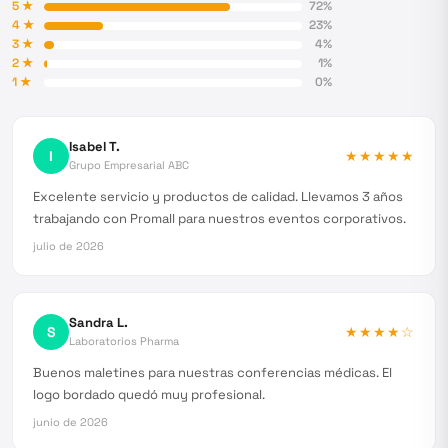
5
★
72
%
4
★
23
%
3
★
4
%
2
★
1
%
1
★
0
%
Isabel T.
I
★★★★★
Grupo Empresarial ABC
Excelente servicio y productos de calidad. Llevamos 3 años
trabajando con Promall para nuestros eventos corporativos.
julio de 2026
Sandra L.
S
★★★★
☆
Laboratorios Pharma
Buenos maletines para nuestras conferencias médicas. El
logo bordado quedó muy profesional.
junio de 2026