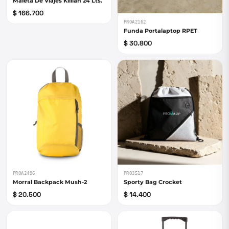
Maleta De Viajes Killian 24 Lts.
$ 166.700
PROA2162
Funda Portalaptop RPET
$ 30.800
PROA2496
PRO3517
Morral Backpack Mush-2
Sporty Bag Crocket
$ 20.500
$ 14.400