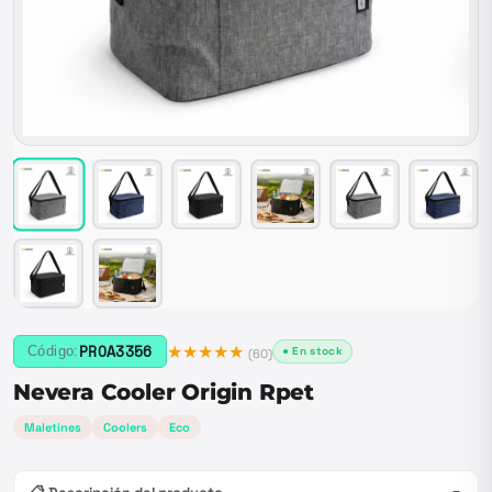
★★★★★
PROA3356
Código:
● En stock
(
60
)
Nevera Cooler Origin Rpet
Maletines
Coolers
Eco