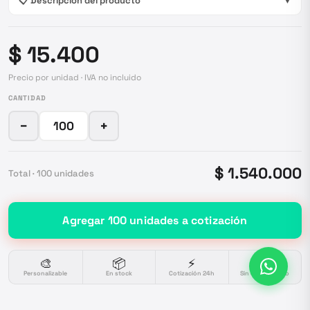
📋 Descripción del producto
▼
$ 15.400
Precio por unidad · IVA no incluido
CANTIDAD
−
+
$ 1.540.000
Total ·
100
unidades
Agregar
100
unidades
a cotización
🎨
📦
⚡
🔒
Personalizable
En stock
Cotización 24h
Sin compromiso