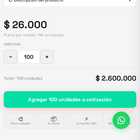
📋 Descripción del producto
▼
$ 26.000
Precio por unidad · IVA no incluido
CANTIDAD
−
+
$ 2.600.000
Total ·
100
unidades
Agregar
100
unidades
a cotización
🎨
📦
⚡
🔒
Personalizable
En stock
Cotización 24h
Sin compromiso