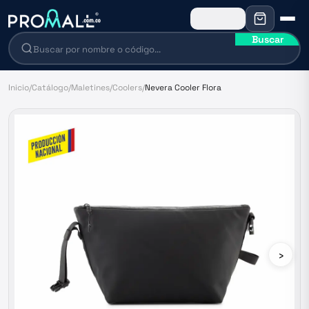
Buscar
Inicio
/
Catálogo
/
Maletines
/
Coolers
/
Nevera Cooler Flora
›