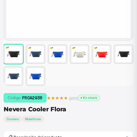
★★★★★
PROA2936
Código:
● En stock
(
207
)
Nevera Cooler Flora
Coolers
Maletines