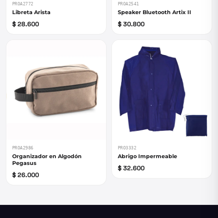
PROA2772
PROA2541
Libreta Arista
Speaker Bluetooth Artix II
$ 28.600
$ 30.800
PROA2986
PRO3332
Organizador en Algodón
Abrigo Impermeable
Pegasus
$ 32.600
$ 26.000