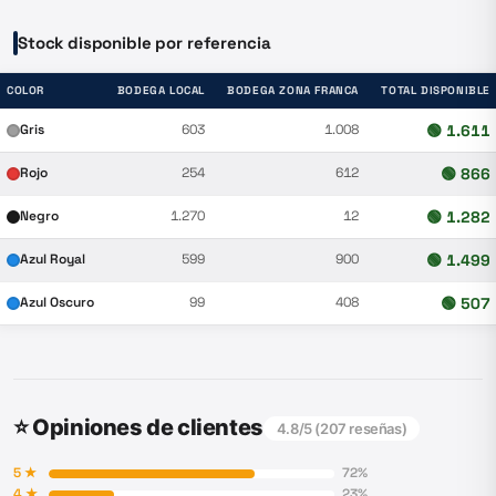
Stock disponible por referencia
COLOR
BODEGA LOCAL
BODEGA ZONA FRANCA
TOTAL DISPONIBLE
Gris
603
1.008
🟢
1.611
Rojo
254
612
🟢
866
Negro
1.270
12
🟢
1.282
Azul Royal
599
900
🟢
1.499
Azul Oscuro
99
408
🟢
507
⭐ Opiniones de clientes
4.8
/5 (
207
reseñas)
5
★
72
%
4
★
23
%