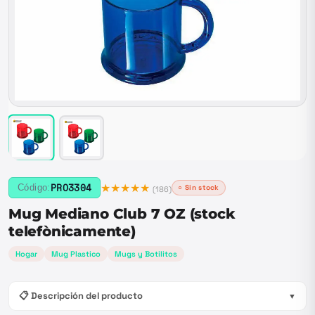
★★★★★
PRO3304
Código:
○ Sin stock
(
186
)
Mug Mediano Club 7 OZ (stock
telefònicamente)
Hogar
Mug Plastico
Mugs y Botilitos
📋 Descripción del producto
▼