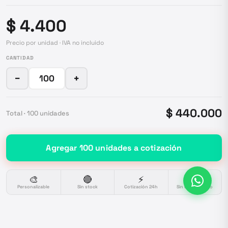
$ 4.400
Precio por unidad · IVA no incluido
CANTIDAD
−
+
$ 440.000
Total ·
100
unidades
Agregar
100
unidades
a cotización
🎨
🔴
⚡
🔒
Personalizable
Sin stock
Cotización 24h
Sin compromiso