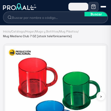
Buscar
Inicio
/
Catálogo
/
Hogar
/
Mugs y Botilitos
/
Mug Plástico
/
Mug Mediano Club 7 OZ (stock telefònicamente)
›