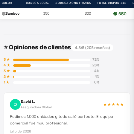
COLOR
BODEGA LOCAL
BODEGA ZONA FRANCA
TOTAL DISPONIBLE
Bamboo
350
300
🟢
650
⭐ Opiniones de clientes
4.8
/5 (
205
reseñas)
5
★
72
%
4
★
23
%
3
★
4
%
2
★
1
%
1
★
0
%
David L.
D
★★★★★
Aseguradora Global
Pedimos 1.000 unidades y todo salió perfecto. El equipo
comercial fue muy profesional.
julio de 2026