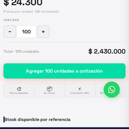
$ 24.300
Precio por unidad · IVA no incluido
CANTIDAD
−
+
$ 2.430.000
Total ·
100
unidades
Agregar
100
unidades
a cotización
🎨
📦
⚡
🔒
Personalizable
En stock
Cotización 24h
Sin compromiso
Stock disponible por referencia