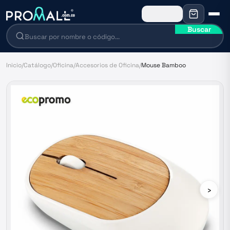
Buscar
Inicio
/
Catálogo
/
Oficina
/
Accesorios de Oficina
/
Mouse Bamboo
›