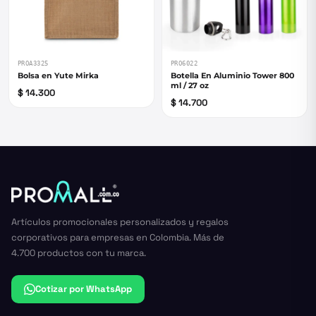
PROA3325
PRO6022
Bolsa en Yute Mirka
Botella En Aluminio Tower 800
ml / 27 oz
$ 14.300
$ 14.700
Artículos promocionales personalizados y regalos
corporativos para empresas en Colombia. Más de
4.700 productos con tu marca.
Cotizar por WhatsApp