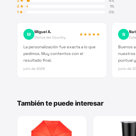
3
★
4
%
2
★
1
%
1
★
0
%
Miguel A.
Nat
M
★★★★★
N
Clínica del Country
Cole
La personalización fue exacta a lo que
Buenos a
pedimos. Muy contentos con el
nuestros
resultado final.
puntual y
julio de 2026
junio de 2
También te puede interesar