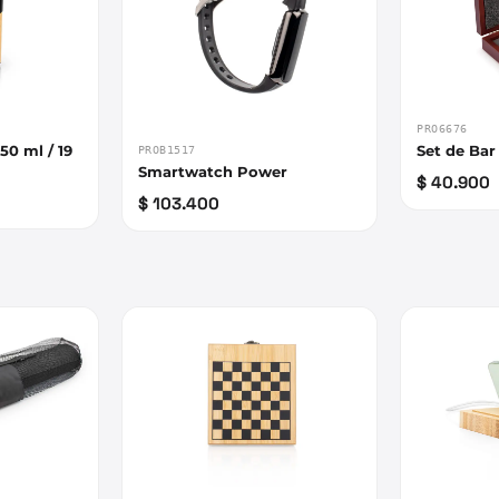
PRO6676
0 ml / 19
Set de Bar
PROB1517
Smartwatch Power
$ 40.900
$ 103.400