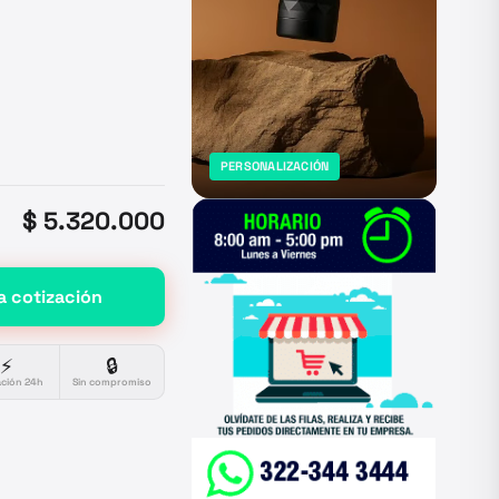
PERSONALIZACIÓN
$ 5.320.000
a cotización
⚡
🔒
ación 24h
Sin compromiso