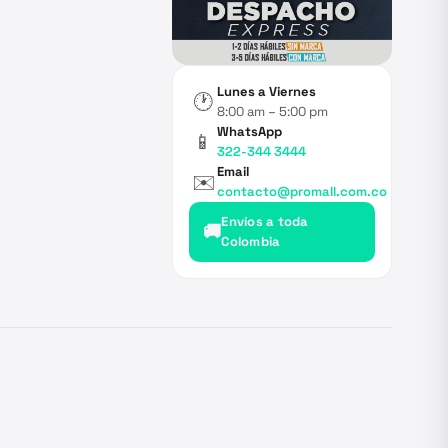
Lunes a Viernes
🕐
8:00 am – 5:00 pm
WhatsApp
📱
322-344 3444
Email
✉️
contacto@promall.com.co
Envíos a toda
🚚
Colombia