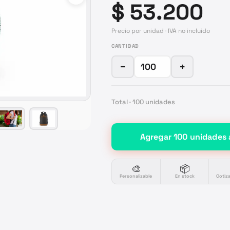
$ 53.200
Precio por unidad · IVA no incluido
CANTIDAD
−
+
Total ·
100
unidades
Agregar
100
unidades
🎨
📦
Personalizable
En stock
Cotiz