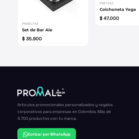
PRO7262
Colchoneta Yoga
$ 47.000
PROB1745
Set de Bar Ale
$ 35.900
Artículos promocionales personalizados y regalos
corporativos para empresas en Colombia. Más de
4.700 productos con tu marca.
Cotizar por WhatsApp