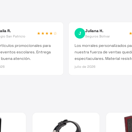
alia R.
Juliana H.
★★★★
☆
J
gio San Patricio
Seguros Bolívar
rtículos promocionales para
Los morrales personalizados pa
 eventos escolares. Entrega
nuestra fuerza de ventas qued
 buena atención.
espectaculares. Material resist
026
julio de 2026