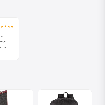
★★★★★
ra
aron
ente.