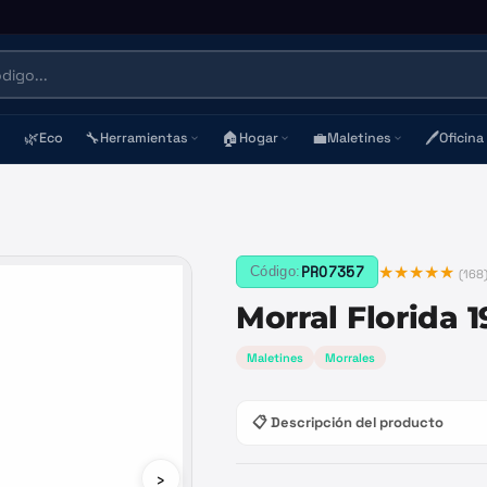
🌿
🔧
🏠
💼
🖊️
Eco
Herramientas
Hogar
Maletines
Oficina
★★★★★
PRO7357
Código:
(
168
Morral Florida 1
Maletines
Morrales
📋 Descripción del producto
›