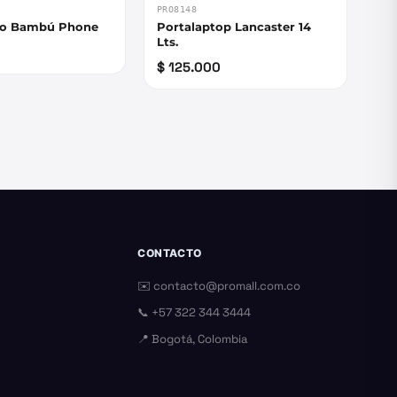
PRO8148
to Bambú Phone
Portalaptop Lancaster 14
Lts.
$ 125.000
CONTACTO
✉️
contacto@promall.com.co
📞
+57 322 344 3444
📍 Bogotá, Colombia