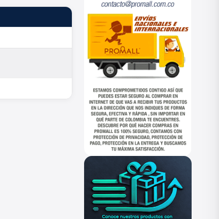
ESTADO
—
—
—