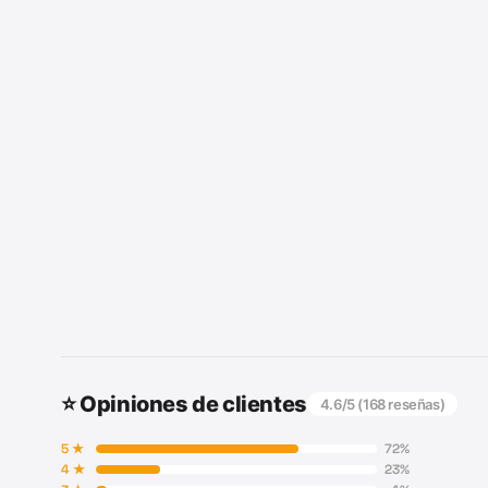
⭐ Opiniones de clientes
4.6
/5 (
168
reseñas)
5
★
72
%
4
★
23
%