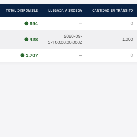
TOTAL DISPONIBLE
LLEGADA A BODEGA
CANTIDAD EN TRÁNSITO
🟢
994
—
0
2026-09-
🟢
428
1.000
17T00:00:00.000Z
🟢
1.707
—
0