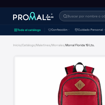
👕
💆
Confección
Cuidado Personal
Todo el catálogo
Inicio
/
Catálogo
/
Maletines
/
Morrales
/
Morral Florida 19 Lts.