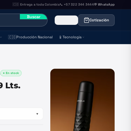
🇨🇴 Entrega a toda Colombia
📞 +57 322 344 3444
💬 WhatsApp
Buscar
Cotización
🇨🇴
📱
Producción Nacional
Tecnología
● En stock
)
9 Lts.
▼