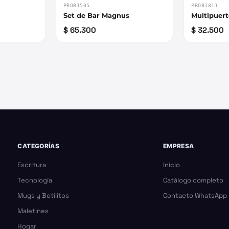
PROB1505
PROB1811
Set de Bar Magnus
Multipuer
$ 65.300
$ 32.500
CATEGORÍAS
EMPRESA
Escritura
Inicio
Tecnología
Catálogo completo
Mugs y Botilitos
Contacto WhatsApp
Maletines
Hogar