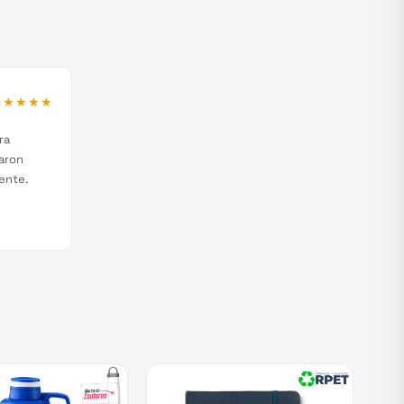
★★★★★
ra
aron
ente.