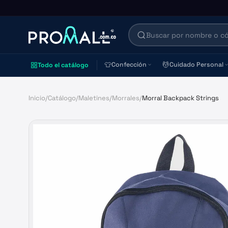
👕
💆
Confección
Cuidado Personal
Todo el catálogo
Inicio
/
Catálogo
/
Maletines
/
Morrales
/
Morral Backpack Strings