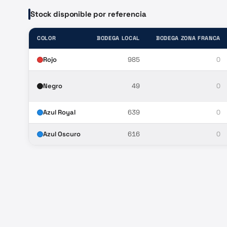
Stock disponible por referencia
COLOR
BODEGA LOCAL
BODEGA ZONA FRANCA
Rojo
985
0
Negro
49
0
Azul Royal
639
0
Azul Oscuro
616
0