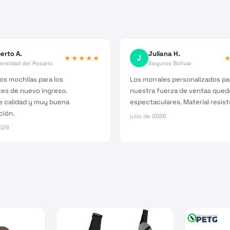
erto A.
Juliana H.
★★★★★
J
ersidad del Rosario
Seguros Bolívar
s mochilas para los
Los morrales personalizados pa
es de nuevo ingreso.
nuestra fuerza de ventas qued
e calidad y muy buena
espectaculares. Material resist
ción.
julio de 2026
026