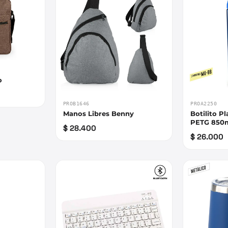
o
PROB1646
PROA2250
Manos Libres Benny
Botilito P
PETG 850
$ 28.400
$ 26.000