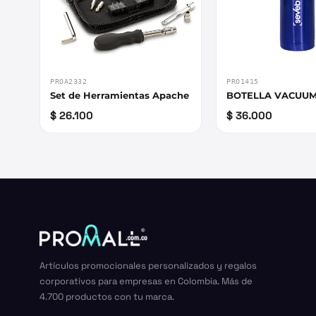
PROA2332
PRO1415
Set de Herramientas Apache
BOTELLA VACUUM
$ 26.100
$ 36.000
Artículos promocionales personalizados y regalos
corporativos para empresas en Colombia. Más de
4.700 productos con tu marca.