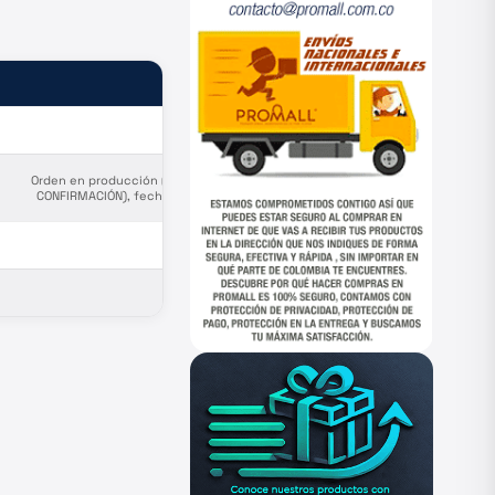
ESTADO
—
Orden en producción (PENDIENTE
CONFIRMACIÓN), fecha estimada
salida de puerto origen Agosto 23
—
—