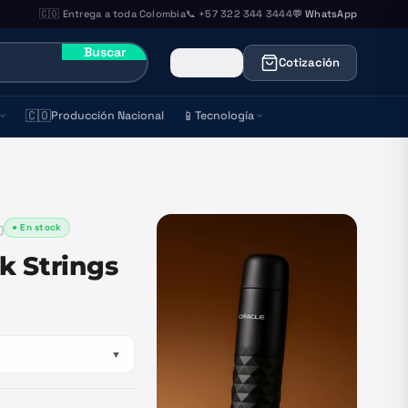
🇨🇴 Entrega a toda Colombia
📞 +57 322 344 3444
💬 WhatsApp
Buscar
Cotización
🇨🇴
📱
Producción Nacional
Tecnología
● En stock
)
k Strings
▼