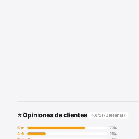
⭐ Opiniones de clientes
4.8
/5 (
73
reseñas)
5
★
72
%
4
★
23
%