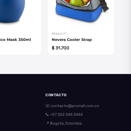
PROA2177
ico Mask 350ml
Nevera Cooler Strap
$ 31.700
CONTACTO
✉️
contacto@promall.com.co
📞
+57 322 344 3444
📍 Bogotá, Colombia