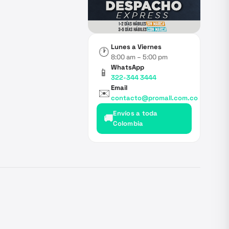
Lunes a Viernes
🕐
8:00 am – 5:00 pm
WhatsApp
📱
322-344 3444
Email
✉️
contacto@promall.com.co
Envíos a toda
🚚
Colombia