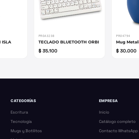
PROA3238
PRO4794
 ISLA
TECLADO BLUETOOTH ORBI
Mug Metal
$ 35.100
$ 30.000
CATEGORÍAS
EMPRESA
Escritura
Inicio
Tecnología
Catálogo completo
Mugs y Botilitos
Contacto WhatsApp