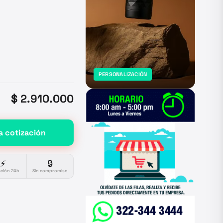
PERSONALIZACIÓN
$ 2.910.000
a cotización
⚡
🔒
ación 24h
Sin compromiso