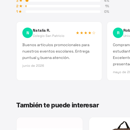
3
★
4
%
2
★
1
%
1
★
0
%
Natalia R.
Rob
N
★★★★
☆
R
Colegio San Patricio
Univ
Buenos artículos promocionales para
Compramo
nuestros eventos escolares. Entrega
estudiant
puntual y buena atención.
Excelent
presenta
junio de 2026
mayo de 2
También te puede interesar