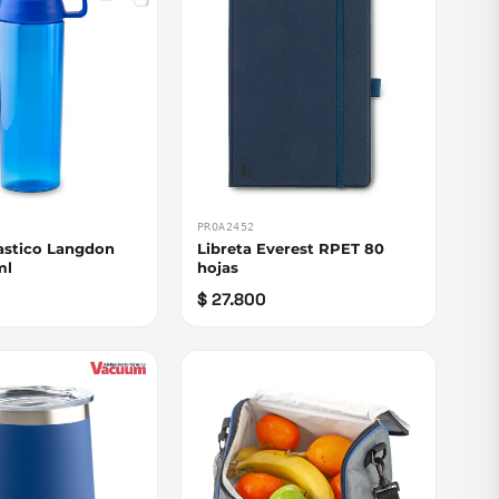
PROA2452
lastico Langdon
Libreta Everest RPET 80
ml
hojas
$ 27.800