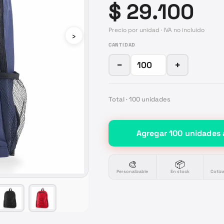
$ 29.100
Precio por unidad · IVA no incluido
›
CANTIDAD
−
+
Total ·
100
unidades
Agregar
100
unidades
🎨
📦
Personalizable
En stock
Cotiz