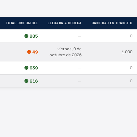
TOTAL DISPONIBLE
LLEGADA A BODEGA
CANTIDAD EN TRÁNSITO
🟢
985
—
0
viernes, 9 de
🟡
49
1.000
octubre de 2026
🟢
639
—
0
🟢
616
—
0