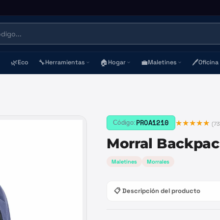
🌿
🔧
🏠
💼
🖊️
Eco
Herramientas
Hogar
Maletines
Oficina
★★★★★
PROA1210
Código:
(
73
Morral Backpac
Maletines
Morrales
📋 Descripción del producto