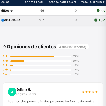
COLOR
BODEGA LOCAL
BODEGA ZONA FRANCA
TOTAL DISPONIBLE
Negro
66
0
🟢
66
Azul Oscuro
187
0
🟢
187
⭐ Opiniones de clientes
4.8
/5 (
156
reseñas)
5
★
72
%
4
★
23
%
3
★
4
%
2
★
1
%
1
★
0
%
Juliana H.
J
★★★★★
Seguros Bolívar
Los morrales personalizados para nuestra fuerza de ventas