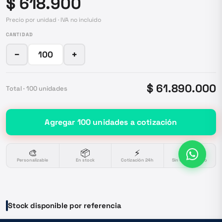
$ 618.900
Precio por unidad · IVA no incluido
CANTIDAD
−
+
$ 61.890.000
Total ·
100
unidades
Agregar
100
unidades
a cotización
🎨
📦
⚡
🔒
Personalizable
En stock
Cotización 24h
Sin compromiso
Stock disponible por referencia