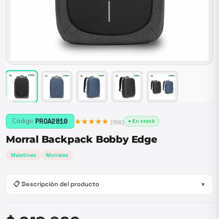
★★★★★
PROA2810
Código:
● En stock
(
156
)
Morral Backpack Bobby Edge
Maletines
Morrales
📋 Descripción del producto
▼