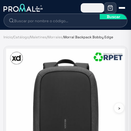
Buscar
Inicio
/
Catálogo
/
Maletines
/
Morrales
/
Morral Backpack Bobby Edge
›