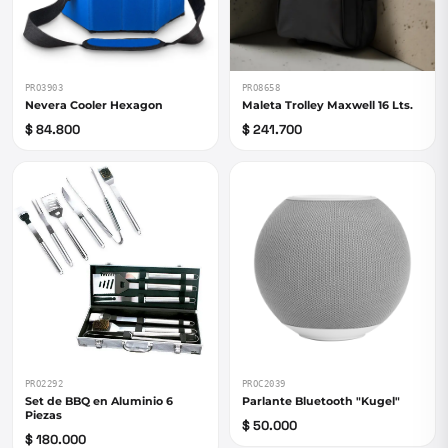
PRO3903
PRO8658
Nevera Cooler Hexagon
Maleta Trolley Maxwell 16 Lts.
$ 84.800
$ 241.700
PRO2292
PROC2039
Set de BBQ en Aluminio 6
Parlante Bluetooth "Kugel"
Piezas
$ 50.000
$ 180.000