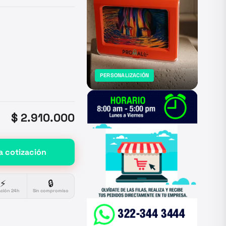
PERSONALIZACIÓN
$ 2.910.000
a cotización
⚡
🔒
ación 24h
Sin compromiso