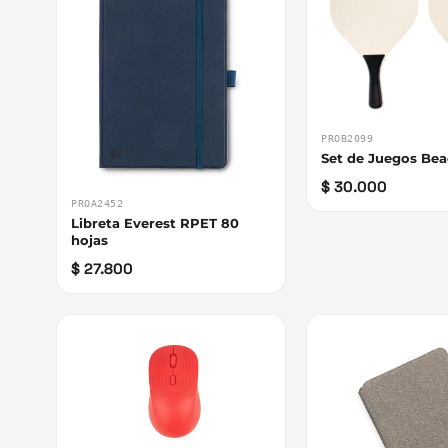
PROB2099
Set de Juegos Be
$ 30.000
PROA2452
Libreta Everest RPET 80
hojas
$ 27.800