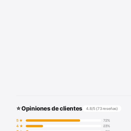
⭐ Opiniones de clientes
4.8
/5 (
73
reseñas)
5
★
72
%
4
★
23
%