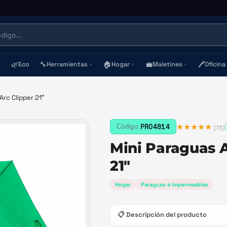
🌿
🔧
🏠
💼
🖊️
Eco
Herramientas
Hogar
Maletines
Oficina
Arc Clipper 21"
★★★★★
PRO4814
Código:
(
73
)
Mini Paraguas A
21"
Hogar
Paraguas e Impermeables
📋 Descripción del producto