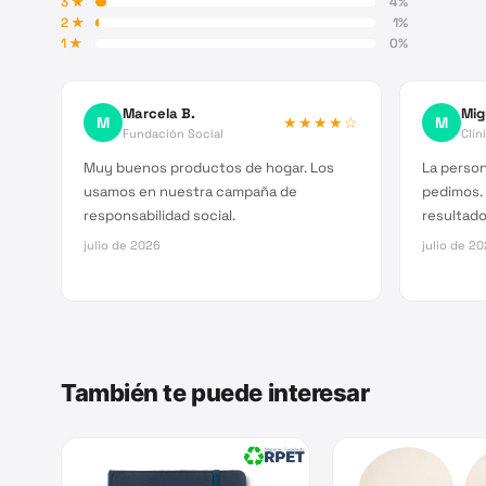
3
★
4
%
2
★
1
%
1
★
0
%
Marcela B.
Mig
M
★★★★
☆
M
Fundación Social
Clín
Muy buenos productos de hogar. Los
La person
usamos en nuestra campaña de
pedimos.
responsabilidad social.
resultado 
julio de 2026
julio de 2
También te puede interesar