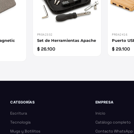
PROA2332
PROA2416
agnetic
Set de Herramientas Apache
Puerto US
$ 26.100
$ 29.100
CATEGORÍAS
EMPRESA
Escritura
Inicio
Tecnología
Catálogo completo
Mugs y Botilitos
Contacto WhatsApp