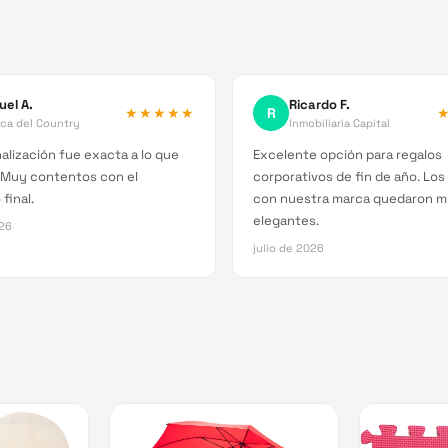
uel A.
Ricardo F.
★★★★★
R
ica del Country
Inmobiliaria Capital
alización fue exacta a lo que
Excelente opción para regalos
 Muy contentos con el
corporativos de fin de año. Lo
final.
con nuestra marca quedaron 
elegantes.
026
julio de 2026