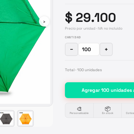
$ 29.100
›
Precio por unidad · IVA no incluido
CANTIDAD
−
+
Total ·
100
unidades
Agregar
100
unidades
🎨
📦
Personalizable
En stock
Cotiz