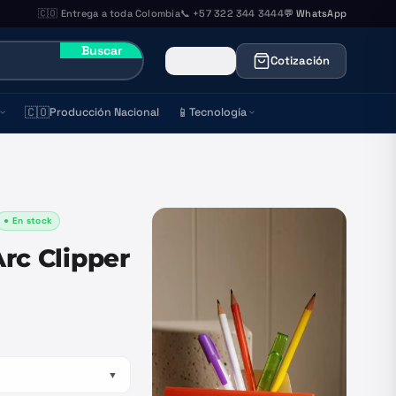
🇨🇴 Entrega a toda Colombia
📞 +57 322 344 3444
💬 WhatsApp
Buscar
Cotización
🇨🇴
📱
Producción Nacional
Tecnología
● En stock
rc Clipper
▼