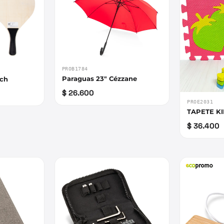
PROB1784
Paraguas 23" Cézzane
ach
$ 26.600
PROE2031
TAPETE K
$ 36.400