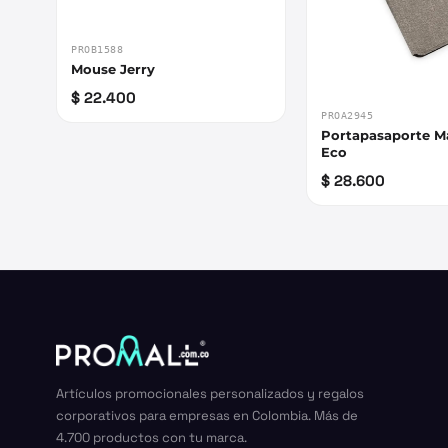
PROB1588
Mouse Jerry
$ 22.400
PROA2945
Portapasaporte M
Eco
$ 28.600
Artículos promocionales personalizados y regalos
corporativos para empresas en Colombia. Más de
4.700 productos con tu marca.