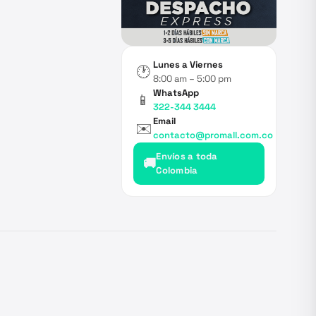
Lunes a Viernes
🕐
8:00 am – 5:00 pm
WhatsApp
📱
322-344 3444
Email
✉️
contacto@promall.com.co
Envíos a toda
🚚
Colombia