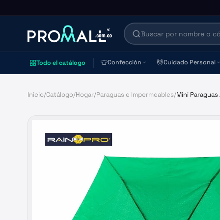
👕
💆
Confección
Cuidado Personal
Todo el catálogo
Inicio
/
Catálogo
/
Hogar
/
Paraguas e Impermeables
/
Mini Paraguas 