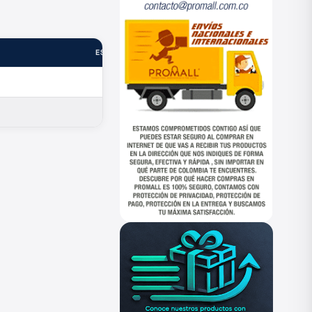
ESTADO
—
—