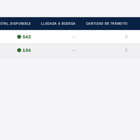
TOTAL DISPONIBLE
LLEGADA A BODEGA
CANTIDAD EN TRÁNSITO
🟢
543
—
0
🟢
134
—
0