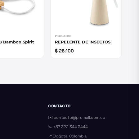
PROA3300
B Bamboo Spirit
REPELENTE DE INSECTOS
$ 26.100
CONTACTO
✉️
contacto@promall.com.co
📞
+57 322 344 3444
📍 Bogotá, Colombia