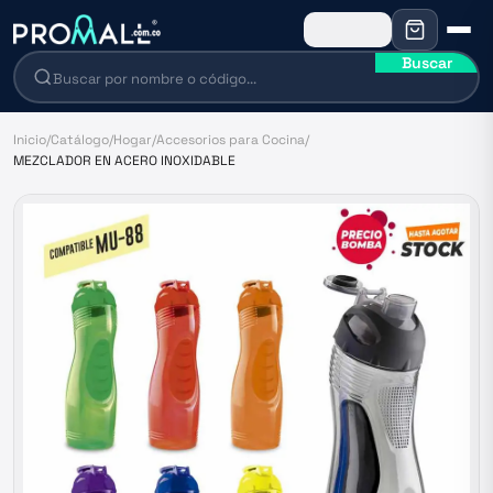
Buscar
Inicio
/
Catálogo
/
Hogar
/
Accesorios para Cocina
/
MEZCLADOR EN ACERO INOXIDABLE