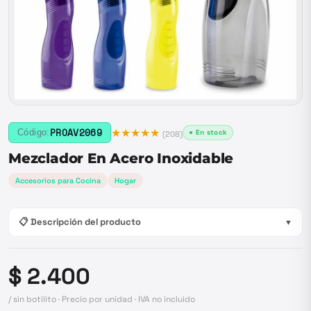
★★★★★
PROAV2069
Código:
● En stock
(
208
)
Mezclador En Acero Inoxidable
Accesorios para Cocina
Hogar
📋 Descripción del producto
▼
$ 2.400
/ sin botilito · Precio por unidad · IVA no incluido