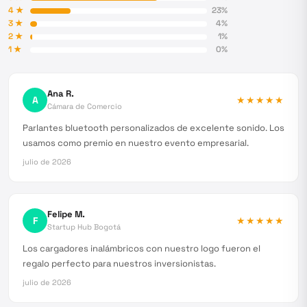
4
★
23
%
3
★
4
%
2
★
1
%
1
★
0
%
Ana R.
A
★★★★★
Cámara de Comercio
Parlantes bluetooth personalizados de excelente sonido. Los
usamos como premio en nuestro evento empresarial.
julio de 2026
Felipe M.
F
★★★★★
Startup Hub Bogotá
Los cargadores inalámbricos con nuestro logo fueron el
regalo perfecto para nuestros inversionistas.
julio de 2026