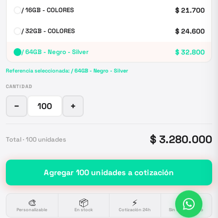
/ 16GB - COLORES
$ 21.700
/ 32GB - COLORES
$ 24.600
/ 64GB - Negro - Silver
$ 32.800
Referencia seleccionada:
/ 64GB - Negro - Silver
CANTIDAD
−
+
$ 3.280.000
Total ·
100
unidades
Agregar
100
unidades
a cotización
🎨
📦
⚡
🔒
Personalizable
En stock
Cotización 24h
Sin compromiso