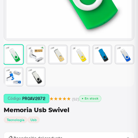
★★★★★
PROAV2072
Código:
● En stock
(
52
)
Memoria Usb Swivel
Tecnología
Usb