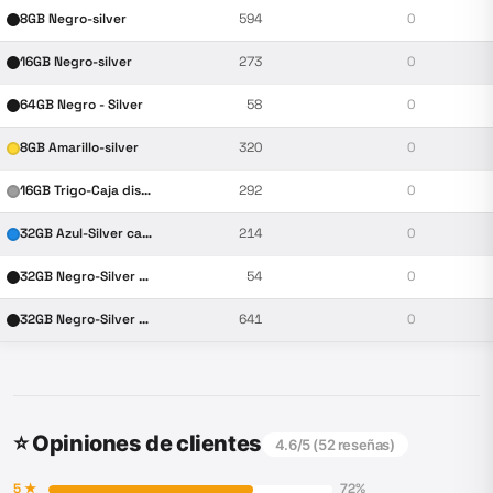
8GB Negro-silver
594
0
16GB Negro-silver
273
0
64GB Negro - Silver
58
0
8GB Amarillo-silver
320
0
16GB Trigo-Caja diseño
292
0
32GB Azul-Silver caja diseño
214
0
32GB Negro-Silver Estuche PVC
54
0
32GB Negro-Silver caja diseño
641
0
⭐ Opiniones de clientes
4.6
/5 (
52
reseñas)
5
★
72
%