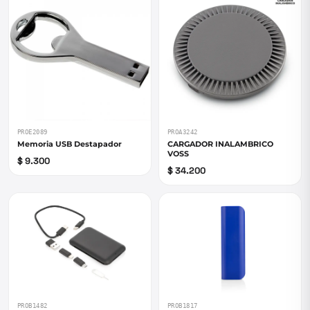
PROE2089
PROA3242
Memoria USB Destapador
CARGADOR INALAMBRICO
VOSS
$ 9.300
$ 34.200
PROB1482
PROB1817