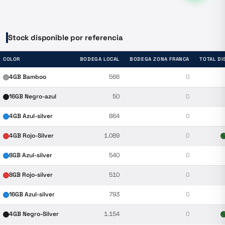
Stock disponible por referencia
COLOR
BODEGA LOCAL
BODEGA ZONA FRANCA
TOTAL DI
4GB Bamboo
566
0
16GB Negro-azul
50
0
4GB Azul-silver
864
0
4GB Rojo-Silver
1.089
0

8GB Azul-silver
540
0
8GB Rojo-silver
510
0
16GB Azul-silver
793
0
4GB Negro-Silver
1.154
0
