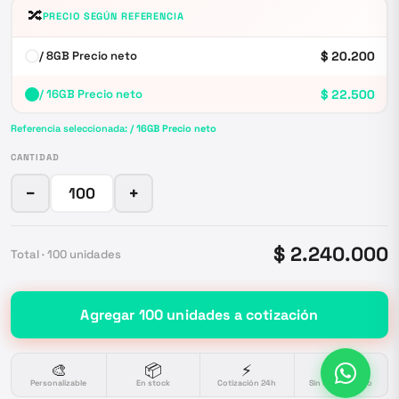
🔀
PRECIO SEGÚN REFERENCIA
/ 8GB Precio neto
$ 20.200
/ 16GB Precio neto
$ 22.500
Referencia seleccionada:
/ 16GB Precio neto
CANTIDAD
−
+
$ 2.240.000
Total ·
100
unidades
Agregar
100
unidades
a cotización
🎨
📦
⚡
🔒
Personalizable
En stock
Cotización 24h
Sin compromiso