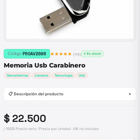
★★★★★
PROAV2096
Código:
● En stock
(
118
)
Memoria Usb Carabinero
Herramientas
Llaveros
Tecnología
Usb
📋 Descripción del producto
▼
$ 22.500
/ 16GB Precio neto · Precio por unidad · IVA no incluido