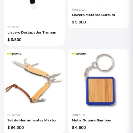
PROB1722
Llavero Metálico Burzum
$ 5.000
PRO3704
Llavero Destapador Truman
$ 3.600
PROA2241
PROA2563
Set de Herramientas Maxton
Metro Square Bamboo
$ 34.200
$ 4.500