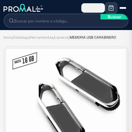
Buscar
Inicio
/
Catálogo
/
Herramientas
/
Llaveros
/
MEMORIA USB CARABINERO