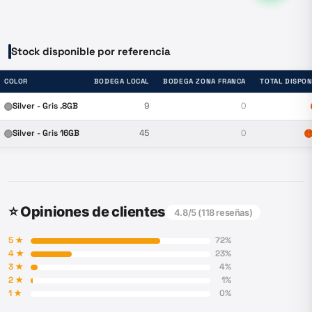
Stock disponible por referencia
COLOR
BODEGA LOCAL
BODEGA ZONA FRANCA
TOTAL DISPON
Silver - Gris .8GB
9
0
Silver - Gris 16GB
45
0

⭐ Opiniones de clientes
4.8
/5 (
118
reseñas)
5
★
72
%
4
★
23
%
3
★
4
%
2
★
1
%
1
★
0
%