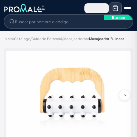
Buscar
Inicio
/
Catálogo
/
Cuidado Personal
/
Masajeadores
/
Masajeador Fullness
›