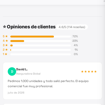
⭐ Opiniones de clientes
4.6
/5 (
114
reseñas)
5
★
72
%
4
★
23
%
3
★
4
%
2
★
1
%
1
★
0
%
David L.
D
★★★★★
Aseguradora Global
Pedimos 1.000 unidades y todo salió perfecto. El equipo
comercial fue muy profesional.
julio de 2026