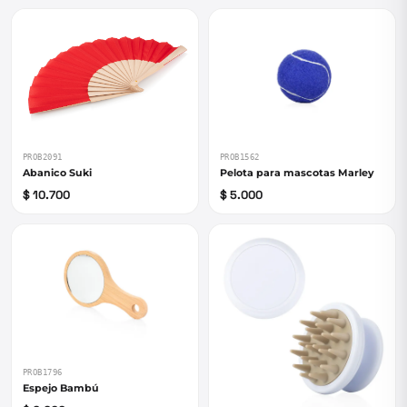
PROB1562
PROB2091
Pelota para mascotas Marley
Abanico Suki
$ 5.000
$ 10.700
PROB1796
Espejo Bambú