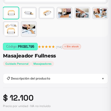
★★★★★
PROB1795
Código:
○ Sin stock
(
114
)
Masajeador Fullness
Cuidado Personal
Masajeadores
📋 Descripción del producto
▼
$ 12.100
Precio por unidad · IVA no incluido