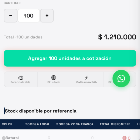
CANTIDAD
−
+
$ 1.210.000
Total ·
100
unidades
Agregar
100
unidades
a cotización
🎨
🔴
⚡
🔒
Personalizable
Sin stock
Cotización 24h
Sin compromiso
Stock disponible por referencia
COLOR
BODEGA LOCAL
BODEGA ZONA FRANCA
TOTAL DISPONIBLE
L
Natural
0
0
🔴
0