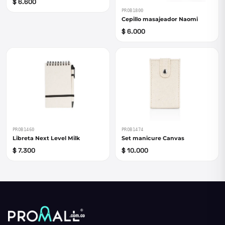
$ 6.600
PROB1800
Cepillo masajeador Naomi
$ 6.000
PROB1460
PROB1474
Libreta Next Level Milk
Set manicure Canvas
$ 7.300
$ 10.000