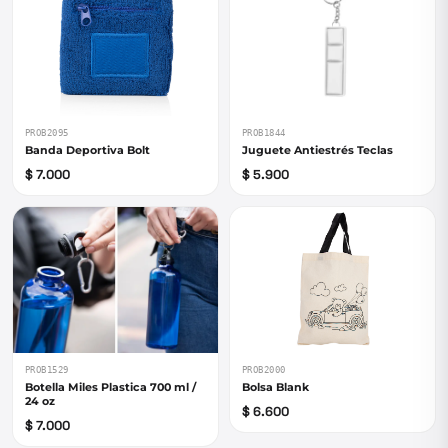
PROB1844
PROB2095
Juguete Antiestrés Teclas
Banda Deportiva Bolt
$ 5.900
$ 7.000
PROB1529
PROB2000
Botella Miles Plastica 700 ml /
Bolsa Blank
24 oz
$ 6.600
$ 7.000