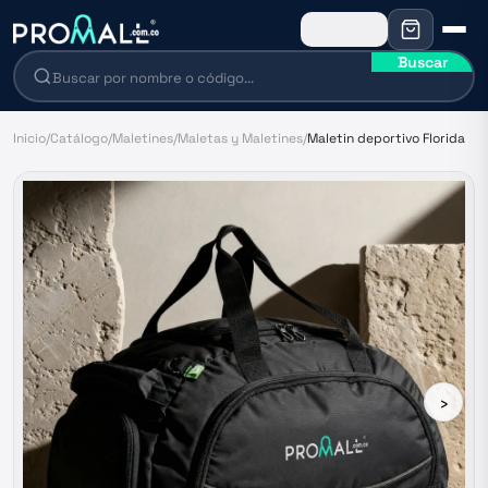
Buscar
Inicio
/
Catálogo
/
Maletines
/
Maletas y Maletines
/
Maletin deportivo Florida
›