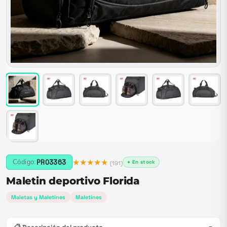
★★★★★
PRO3363
Código:
● En stock
(
191
)
Maletin deportivo Florida
Maletas y Maletines
Maletines