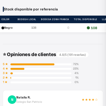
Stock disponible por referencia
COLOR
BODEGA LOCAL
BODEGA ZONA FRANCA
TOTAL DISPONIBLE
LL
Negro
108
0
🟢
108
⭐ Opiniones de clientes
4.8
/5 (
191
reseñas)
5
★
72
%
4
★
23
%
3
★
4
%
2
★
1
%
1
★
0
%
Natalia R.
N
★★★★
☆
Colegio San Patricio