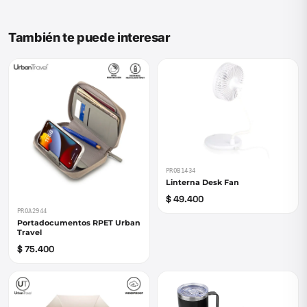
También te puede interesar
PROB1434
Linterna Desk Fan
$ 49.400
PROA2944
Portadocumentos RPET Urban
Travel
$ 75.400