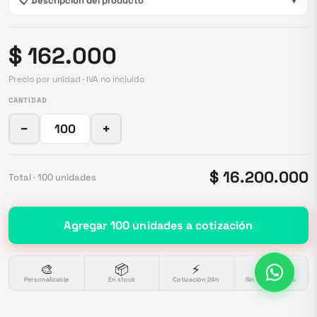
📋 Descripción del producto
▼
$ 162.000
Precio por unidad · IVA no incluido
CANTIDAD
−
+
$ 16.200.000
Total ·
100
unidades
Agregar
100
unidades
a cotización
🎨
📦
⚡
🔒
Personalizable
En stock
Cotización 24h
Sin compromiso