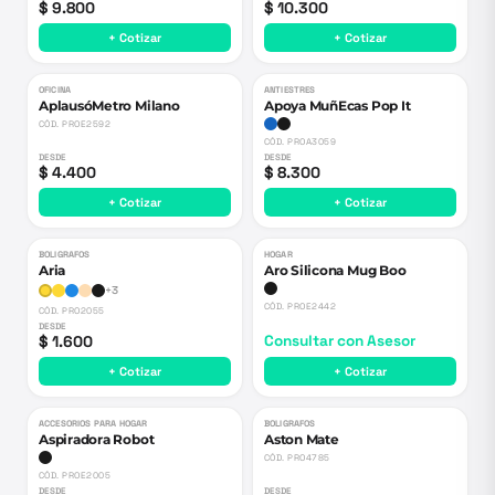
$ 9.800
$ 10.300
+ Cotizar
+ Cotizar
OFICINA
ANTIESTRES
AplausóMetro Milano
Apoya MuñEcas Pop It
CÓD.
PROE2592
CÓD.
PROA3059
DESDE
DESDE
$ 4.400
$ 8.300
+ Cotizar
+ Cotizar
BOLIGRAFOS
HOGAR
Aria
Aro Silicona Mug Boo
+
3
CÓD.
PROE2442
CÓD.
PRO2055
DESDE
$ 1.600
Consultar con Asesor
+ Cotizar
+ Cotizar
ACCESORIOS PARA HOGAR
BOLIGRAFOS
Aspiradora Robot
Aston Mate
CÓD.
PRO4785
CÓD.
PROE2005
DESDE
DESDE