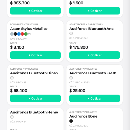
$ 883.700
$ 1.500
+ Cotizar
+ Cotizar
BOLIGRAFOS CON STYLUS
ADAPTADORES Y CARGADORES
Aston Stylus Metalico
Audifonos Bluetooth Anc
+
1
CÓD.
PROA3049
CÓD.
PRO4167
DESDE
DESDE
$ 3.100
$ 175.800
+ Cotizar
+ Cotizar
AUDIFONOS Y PARLANTES
AUDIFONOS Y PARLANTES
Audifonos Bluetooth Dinan
Audifonos Bluetooth Fresh
CÓD.
PRO1418
CÓD.
PROAV2092
DESDE
DESDE
$ 58.400
$ 25.100
+ Cotizar
+ Cotizar
Audifonos Bluetooth Henry
AUDIFONOS Y PARLANTES
Audifonos Bone
CÓD.
PRO1461
CÓD.
PROE2520
DESDE
DESDE