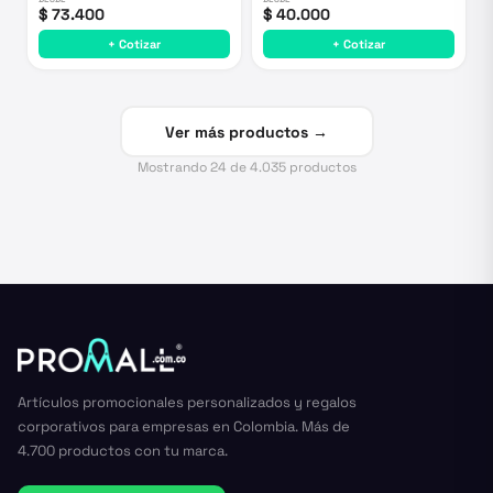
$ 73.400
$ 40.000
+ Cotizar
+ Cotizar
Ver más productos →
Mostrando
24
de
4.035
productos
Artículos promocionales personalizados y regalos
corporativos para empresas en Colombia. Más de
4.700 productos con tu marca.