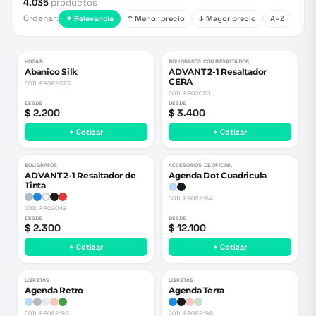
4.035
productos
Ordenar:
✦ Relevancia
↑ Menor precio
↓ Mayor precio
A–Z
HOGAR
BOLIGRAFOS CON RESALTADOR
Abanico Silk
ADVANT 2-1 Resaltador
CERA
CÓD.
PROE2575
CÓD.
PRO2050
DESDE
DESDE
$ 2.200
$ 3.400
+ Cotizar
+ Cotizar
BOLIGRAFOS
ACCESORIOS DE OFICINA
ADVANT 2-1 Resaltador de
Agenda Dot Cuadricula
Tinta
CÓD.
PROE2164
CÓD.
PRO2049
DESDE
DESDE
$ 2.300
$ 12.100
+ Cotizar
+ Cotizar
LIBRETAS
LIBRETAS
Agenda Retro
Agenda Terra
CÓD.
PROE2196
CÓD.
PROE2198