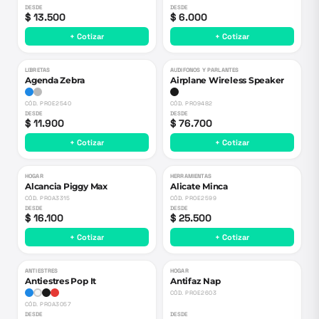
DESDE
DESDE
$ 13.500
$ 6.000
+ Cotizar
+ Cotizar
LIBRETAS
AUDIFONOS Y PARLANTES
Agenda Zebra
Airplane Wireless Speaker
CÓD.
PROE2540
CÓD.
PRO9482
DESDE
DESDE
$ 11.900
$ 76.700
+ Cotizar
+ Cotizar
HOGAR
HERRAMIENTAS
Alcancia Piggy Max
Alicate Minca
CÓD.
PROA3315
CÓD.
PROE2599
DESDE
DESDE
$ 16.100
$ 25.500
+ Cotizar
+ Cotizar
ANTIESTRES
HOGAR
Antiestres Pop It
Antifaz Nap
CÓD.
PROE2603
CÓD.
PROA3057
DESDE
DESDE