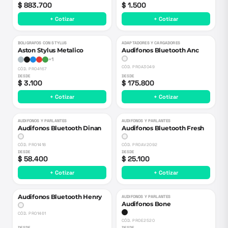
$ 883.700
$ 1.500
+ Cotizar
+ Cotizar
BOLIGRAFOS CON STYLUS
ADAPTADORES Y CARGADORES
Aston Stylus Metalico
Audifonos Bluetooth Anc
+
1
CÓD.
PROA3049
CÓD.
PRO4167
DESDE
DESDE
$ 3.100
$ 175.800
+ Cotizar
+ Cotizar
AUDIFONOS Y PARLANTES
AUDIFONOS Y PARLANTES
Audifonos Bluetooth Dinan
Audifonos Bluetooth Fresh
CÓD.
PRO1418
CÓD.
PROAV2092
DESDE
DESDE
$ 58.400
$ 25.100
+ Cotizar
+ Cotizar
Audifonos Bluetooth Henry
AUDIFONOS Y PARLANTES
Audifonos Bone
CÓD.
PRO1461
CÓD.
PROE2520
DESDE
DESDE