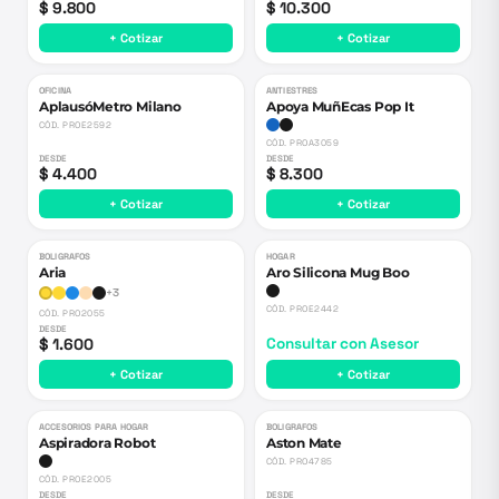
$ 9.800
$ 10.300
+ Cotizar
+ Cotizar
OFICINA
ANTIESTRES
AplausóMetro Milano
Apoya MuñEcas Pop It
CÓD.
PROE2592
CÓD.
PROA3059
DESDE
DESDE
$ 4.400
$ 8.300
+ Cotizar
+ Cotizar
BOLIGRAFOS
HOGAR
Aria
Aro Silicona Mug Boo
+
3
CÓD.
PROE2442
CÓD.
PRO2055
DESDE
$ 1.600
Consultar con Asesor
+ Cotizar
+ Cotizar
ACCESORIOS PARA HOGAR
BOLIGRAFOS
Aspiradora Robot
Aston Mate
CÓD.
PRO4785
CÓD.
PROE2005
DESDE
DESDE