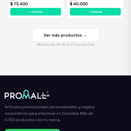
$ 73.400
$ 40.000
+ Cotizar
+ Cotizar
Ver más productos →
Mostrando
24
de
4.071
productos
Artículos promocionales personalizados y regalos
corporativos para empresas en Colombia. Más de
4.700 productos con tu marca.