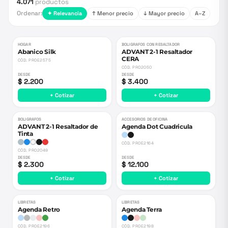
4.071
productos
Ordenar:
✦ Relevancia
↑ Menor precio
↓ Mayor precio
A–Z
HOGAR
BOLIGRAFOS CON RESALTADOR
Abanico Silk
ADVANT 2-1 Resaltador
CERA
CÓD.
PROE2575
CÓD.
PRO2050
DESDE
DESDE
$ 2.200
$ 3.400
+ Cotizar
+ Cotizar
BOLIGRAFOS
ACCESORIOS DE OFICINA
ADVANT 2-1 Resaltador de
Agenda Dot Cuadricula
Tinta
CÓD.
PROE2164
CÓD.
PRO2049
DESDE
DESDE
$ 2.300
$ 12.100
+ Cotizar
+ Cotizar
LIBRETAS
LIBRETAS
Agenda Retro
Agenda Terra
CÓD.
PROE2196
CÓD.
PROE2198