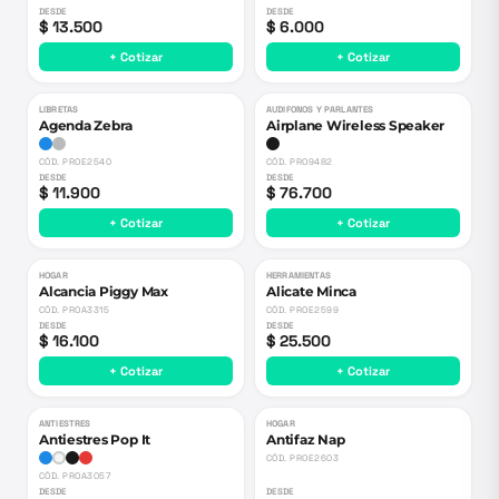
DESDE
DESDE
$ 13.500
$ 6.000
+ Cotizar
+ Cotizar
LIBRETAS
AUDIFONOS Y PARLANTES
Agenda Zebra
Airplane Wireless Speaker
CÓD.
PROE2540
CÓD.
PRO9482
DESDE
DESDE
$ 11.900
$ 76.700
+ Cotizar
+ Cotizar
HOGAR
HERRAMIENTAS
Alcancia Piggy Max
Alicate Minca
CÓD.
PROA3315
CÓD.
PROE2599
DESDE
DESDE
$ 16.100
$ 25.500
+ Cotizar
+ Cotizar
ANTIESTRES
HOGAR
Antiestres Pop It
Antifaz Nap
CÓD.
PROE2603
CÓD.
PROA3057
DESDE
DESDE