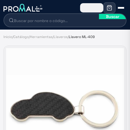
Buscar
Inicio
/
Catálogo
/
Herramientas
/
Llaveros
/
Llavero ML-409