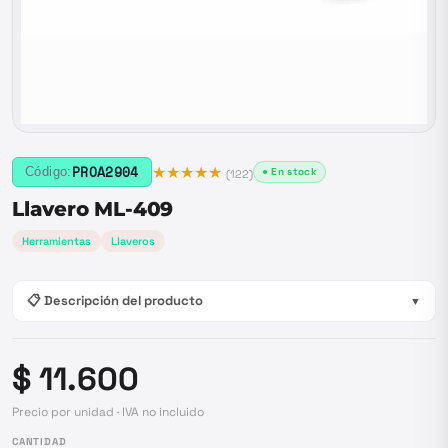
★★★★★
PROA2904
Código:
● En stock
(
122
)
Llavero ML-409
Herramientas
Llaveros
📋 Descripción del producto
▼
$ 11.600
Precio por unidad · IVA no incluido
CANTIDAD