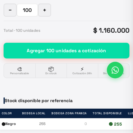
−
+
$ 1.160.000
Total ·
100
unidades
Agregar
100
unidades
a cotización
🎨
📦
⚡
🔒
Personalizable
En stock
Cotización 24h
Sin compromiso
Stock disponible por referencia
COLOR
BODEGA LOCAL
BODEGA ZONA FRANCA
TOTAL DISPONIBLE
LL
Negro
255
0
🟢
255