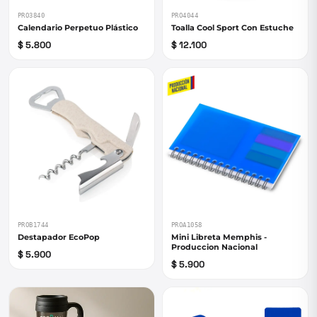
PRO3840
PRO4044
Calendario Perpetuo Plástico
Toalla Cool Sport Con Estuche
$ 5.800
$ 12.100
PROB1744
PROA1058
Destapador EcoPop
Mini Libreta Memphis -
Produccion Nacional
$ 5.900
$ 5.900