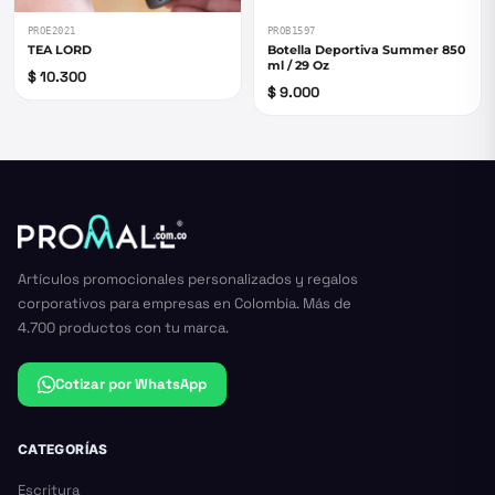
PROE2021
PROB1597
TEA LORD
Botella Deportiva Summer 850
ml / 29 Oz
$ 10.300
$ 9.000
Artículos promocionales personalizados y regalos
corporativos para empresas en Colombia. Más de
4.700 productos con tu marca.
Cotizar por WhatsApp
CATEGORÍAS
Escritura