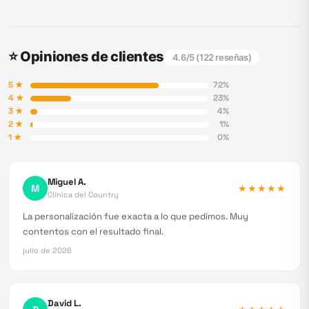
⭐ Opiniones de clientes
4.6
/5 (
122
reseñas)
5
★
72
%
4
★
23
%
3
★
4
%
2
★
1
%
1
★
0
%
Miguel A.
M
★★★★★
Clínica del Country
La personalización fue exacta a lo que pedimos. Muy
contentos con el resultado final.
julio de 2026
David L.