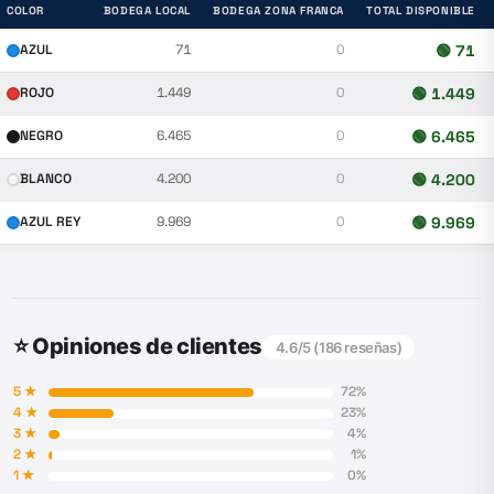
COLOR
BODEGA LOCAL
BODEGA ZONA FRANCA
TOTAL DISPONIBLE
AZUL
71
0
🟢
71
ROJO
1.449
0
🟢
1.449
NEGRO
6.465
0
🟢
6.465
BLANCO
4.200
0
🟢
4.200
AZUL REY
9.969
0
🟢
9.969
⭐ Opiniones de clientes
4.6
/5 (
186
reseñas)
5
★
72
%
4
★
23
%
3
★
4
%
2
★
1
%
1
★
0
%