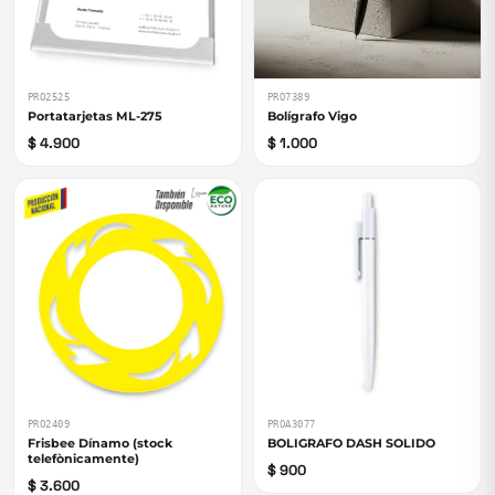
PRO2525
PRO7389
Portatarjetas ML-275
Bolígrafo Vigo
$ 4.900
$ 1.000
PRO2409
PROA3077
Frisbee Dínamo (stock
BOLIGRAFO DASH SOLIDO
telefònicamente)
$ 900
$ 3.600