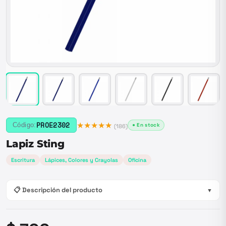
★★★★★
PROE2302
Código:
● En stock
(
186
)
Lapiz Sting
Escritura
Lápices, Colores y Crayolas
Oficina
📋 Descripción del producto
▼