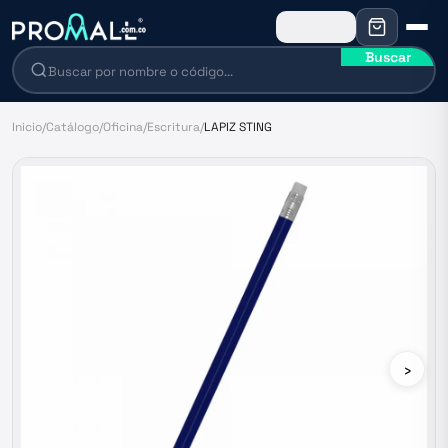
Buscar
Inicio
/
Catálogo
/
Oficina
/
Escritura
/
LAPIZ STING
›