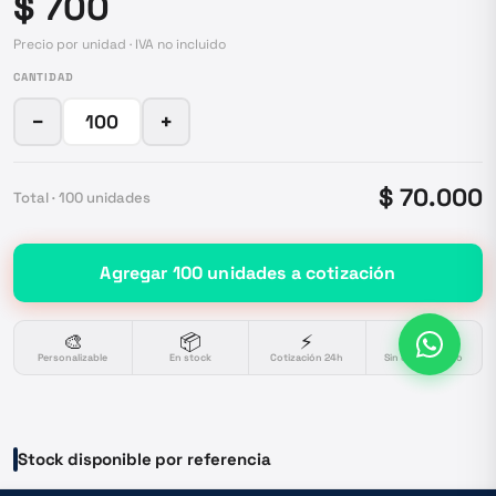
$ 700
Precio por unidad · IVA no incluido
CANTIDAD
−
+
$ 70.000
Total ·
100
unidades
Agregar
100
unidades
a cotización
🎨
📦
⚡
🔒
Personalizable
En stock
Cotización 24h
Sin compromiso
Stock disponible por referencia