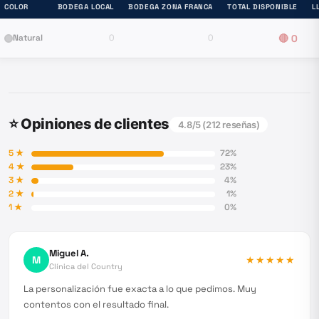
COLOR
BODEGA LOCAL
BODEGA ZONA FRANCA
TOTAL DISPONIBLE
L
Natural
0
0
🔴
0
⭐ Opiniones de clientes
4.8
/5 (
212
reseñas)
5
★
72
%
4
★
23
%
3
★
4
%
2
★
1
%
1
★
0
%
Miguel A.
M
★★★★★
Clínica del Country
La personalización fue exacta a lo que pedimos. Muy
contentos con el resultado final.