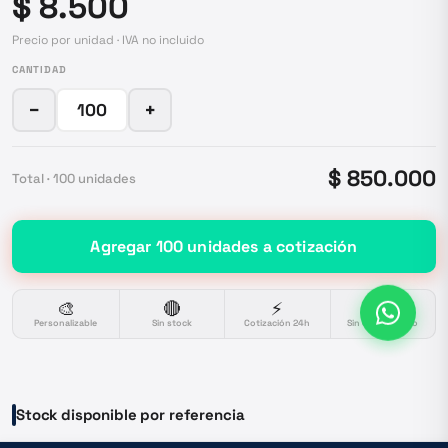
$ 8.500
Precio por unidad · IVA no incluido
CANTIDAD
−
+
$ 850.000
Total ·
100
unidades
Agregar
100
unidades
a cotización
🎨
🔴
⚡
🔒
Personalizable
Sin stock
Cotización 24h
Sin compromiso
Stock disponible por referencia