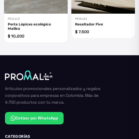
PRO1428
PRO6448
Porta Lápices ecológico
Resaltador Five
Malibú
$ 7.500
$ 10.200
Artículos promocionales personalizados y regalos
corporativos para empresas en Colombia. Más de
4.700 productos con tu marca.
Cotizar por WhatsApp
CATEGORÍAS