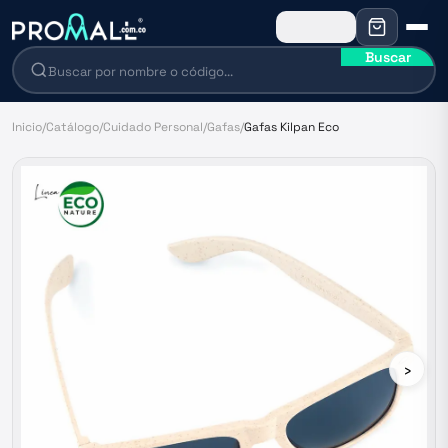
Buscar
Inicio
/
Catálogo
/
Cuidado Personal
/
Gafas
/
Gafas Kilpan Eco
›