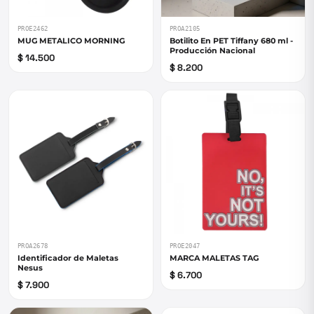
PROE2462
PROA2105
MUG METALICO MORNING
Botilito En PET Tiffany 680 ml -
Producción Nacional
$ 14.500
$ 8.200
PROA2678
PROE2047
Identificador de Maletas
MARCA MALETAS TAG
Nesus
$ 6.700
$ 7.900