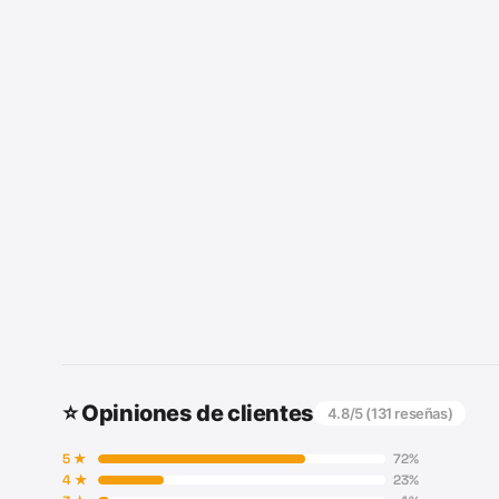
⭐ Opiniones de clientes
4.8
/5 (
131
reseñas)
5
★
72
%
4
★
23
%