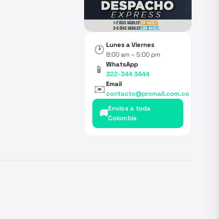
Lunes a Viernes
🕐
8:00 am – 5:00 pm
WhatsApp
📱
322-344 3444
Email
✉️
contacto@promall.com.co
Envíos a toda
🚚
Colombia