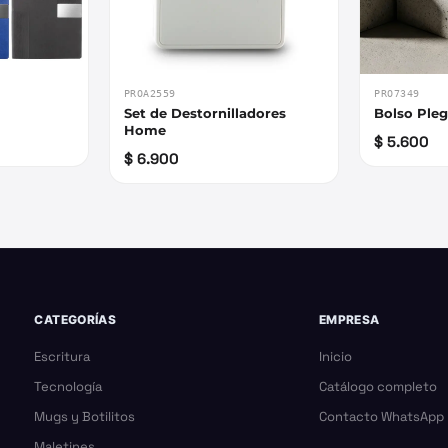
PROA2559
PRO7349
Set de Destornilladores
Bolso Ple
Home
$ 5.600
$ 6.900
CATEGORÍAS
EMPRESA
Escritura
Inicio
Tecnología
Catálogo completo
Mugs y Botilitos
Contacto WhatsApp
Maletines