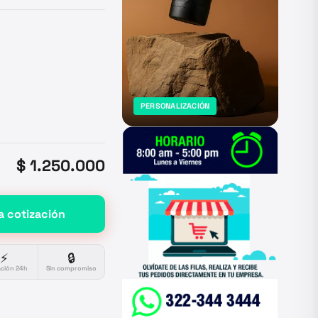
PERSONALIZACIÓN
$ 1.250.000
a cotización
⚡
🔒
ación 24h
Sin compromiso