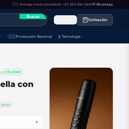
🇨🇴 Entrega a toda Colombia
📞 +57 322 344 3444
💬 WhatsApp
Buscar
Cotización
🇨🇴
📱
Producción Nacional
Tecnología
● En stock
1
)
ella con
Vinos
▼