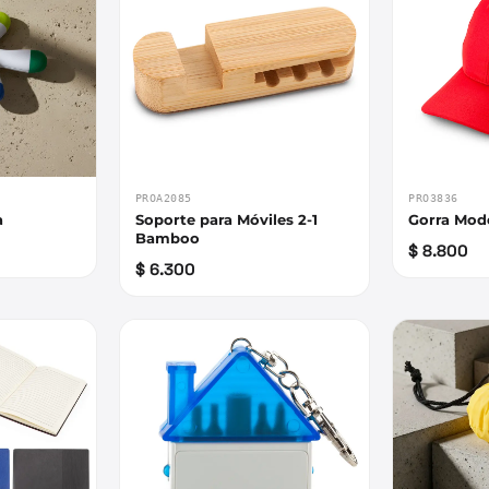
PROA2085
PRO3836
a
Soporte para Móviles 2-1
Gorra Mod
Bamboo
$ 8.800
$ 6.300