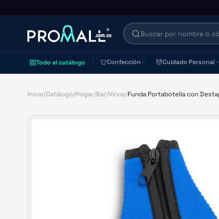
👕
💆
Confección
Cuidado Personal
Todo el catálogo
Inicio
/
Catálogo
/
Hogar
/
Bar
/
Vinos
/
Funda Portabotella con Dest