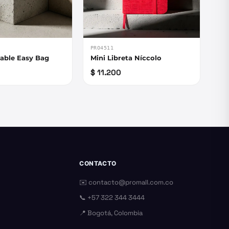
PRO4511
gable Easy Bag
Mini Libreta Níccolo
$ 11.200
CONTACTO
✉️
contacto@promall.com.co
📞
+57 322 344 3444
📍 Bogotá, Colombia