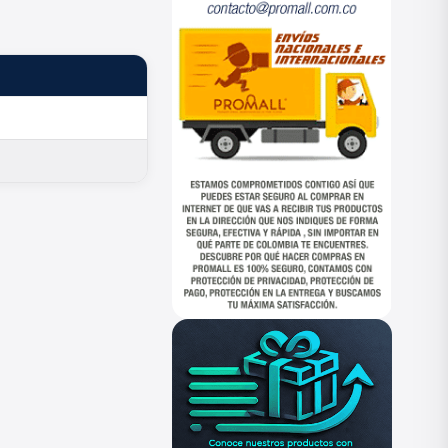
ESTADO
—
—