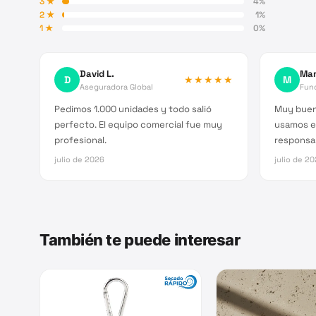
3
★
4
%
2
★
1
%
1
★
0
%
David L.
Mar
D
★★★★★
M
Aseguradora Global
Fun
Pedimos 1.000 unidades y todo salió
Muy buen
perfecto. El equipo comercial fue muy
usamos e
profesional.
responsab
julio de 2026
julio de 2
También te puede interesar