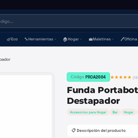
🌿
🔧
🏠
💼
🖊️
Eco
Herramientas
Hogar
Maletines
Oficina
apador
★★★★★
PROA2004
Código:
(
13
Funda Portabot
Destapador
Accesorios para Hogar
Bar
Hogar
📋 Descripción del producto