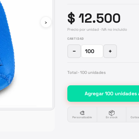
$ 12.500
›
Precio por unidad · IVA no incluido
CANTIDAD
−
+
Total ·
100
unidades
Agregar
100
unidades
🎨
📦
Personalizable
En stock
Cotiz