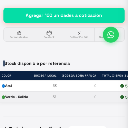
Agregar
100
unidades
a cotización
🎨
📦
⚡
🔒
Personalizable
En stock
Cotización 24h
Sin compromiso
Stock disponible por referencia
COLOR
BODEGA LOCAL
BODEGA ZONA FRANCA
TOTAL DISPONIB
Azul
53
0
🟢
5
Verde - Solido
51
0
🟢
5