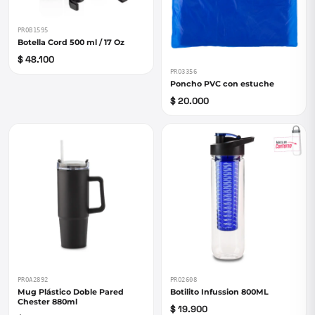
PROB1595
Botella Cord 500 ml / 17 Oz
$ 48.100
PRO3356
Poncho PVC con estuche
$ 20.000
PROA2892
PRO2608
Mug Plástico Doble Pared
Botilito Infussion 800ML
Chester 880ml
$ 19.900