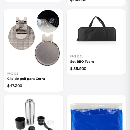
PROB1372
Set BBQ Team
$ 85.900
PRO2420
Clip de golf para Gorra
$ 17.300