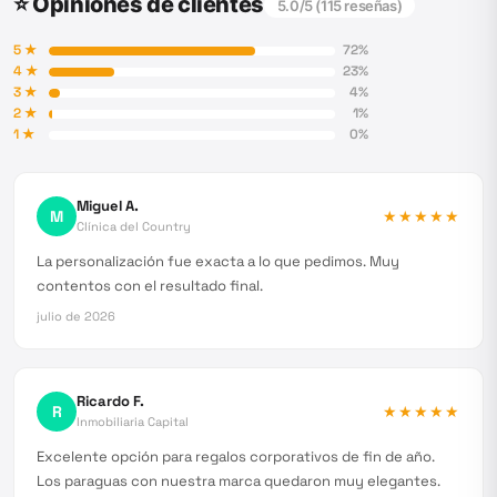
⭐ Opiniones de clientes
5.0
/5 (
115
reseñas)
5
★
72
%
4
★
23
%
3
★
4
%
2
★
1
%
1
★
0
%
Miguel A.
M
★★★★★
Clínica del Country
La personalización fue exacta a lo que pedimos. Muy
contentos con el resultado final.
julio de 2026
Ricardo F.
R
★★★★★
Inmobiliaria Capital
Excelente opción para regalos corporativos de fin de año.
Los paraguas con nuestra marca quedaron muy elegantes.