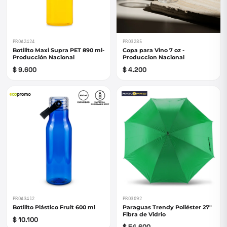
PROA2424
PRO3285
Botilito Maxi Supra PET 890 ml-
Copa para Vino 7 oz -
Producción Nacional
Produccion Nacional
$ 9.600
$ 4.200
PROA3412
PRO3092
Botilito Plástico Fruit 600 ml
Paraguas Trendy Poliéster 27"
Fibra de Vidrio
$ 10.100
$ 54.600