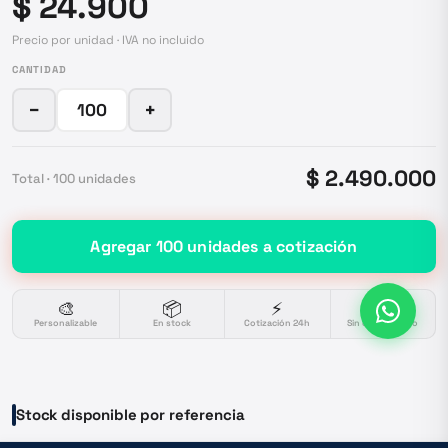
$ 24.900
Precio por unidad · IVA no incluido
CANTIDAD
−
+
$ 2.490.000
Total ·
100
unidades
Agregar
100
unidades
a cotización
🎨
📦
⚡
🔒
Personalizable
En stock
Cotización 24h
Sin compromiso
Stock disponible por referencia