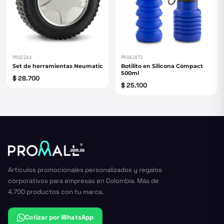
PRO2244
PROA2472
Set de herramientas Neumatic
Botilito en Silicona Cómpact
500ml
$ 28.700
$ 25.100
Artículos promocionales personalizados y regalos
corporativos para empresas en Colombia. Más de
4.700 productos con tu marca.
Cotizar por WhatsApp