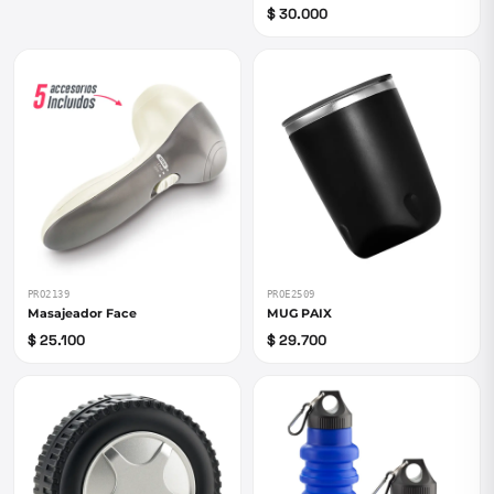
$ 30.000
PRO2139
PROE2509
Masajeador Face
MUG PAIX
$ 25.100
$ 29.700