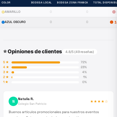
COLOR
BODEGA LOCAL
BODEGA ZONA FRANCA
TOTAL DISPONIB
AMARILLO
0
0
🔴
AZUL OSCURO
0
0
🟡
1
⭐ Opiniones de clientes
4.8
/5 (
49
reseñas)
5
★
72
%
4
★
23
%
3
★
4
%
2
★
1
%
1
★
0
%
Natalia R.
N
★★★★
☆
Colegio San Patricio
Buenos artículos promocionales para nuestros eventos