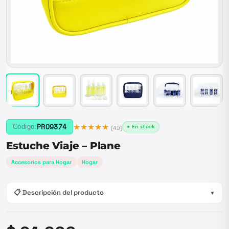
★★★★★
PRO9374
Código:
● En stock
(
49
)
Estuche Viaje – Plane
Accesorios para Hogar
Hogar
📋 Descripción del producto
▼