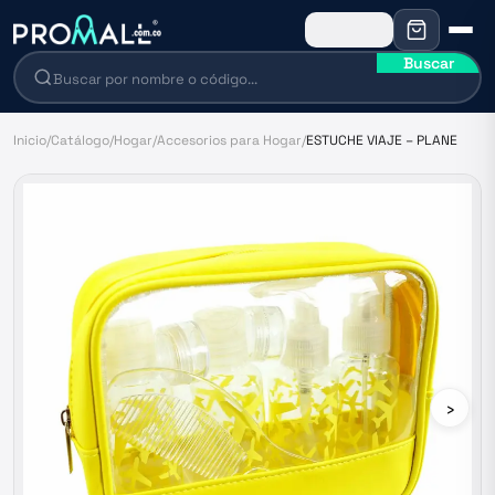
Buscar
Inicio
/
Catálogo
/
Hogar
/
Accesorios para Hogar
/
ESTUCHE VIAJE – PLANE
›