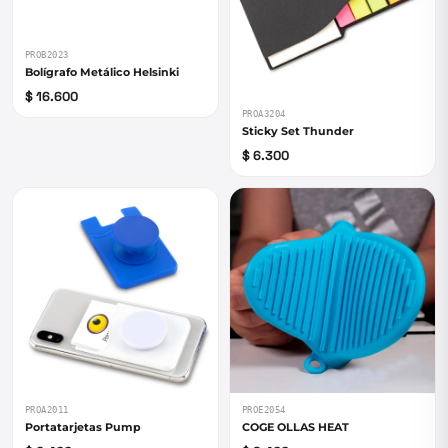
PROB2023
Bolígrafo Metálico Helsinki
$ 16.600
PROA3204
Sticky Set Thunder
$ 6.300
PROA2011
PROE2054
Portatarjetas Pump
COGE OLLAS HEAT