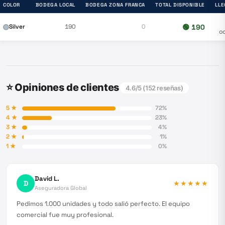
COLOR
BODEGA LOCAL
BODEGA ZONA FRANCA
TOTAL DISPONIBLE
LLE
Silver
190
0
🟢
190
o
⭐ Opiniones de clientes
4.6
/5 (
152
reseñas)
5
★
72
%
4
★
23
%
3
★
4
%
2
★
1
%
1
★
0
%
David L.
D
★★★★★
Aseguradora Global
Pedimos 1.000 unidades y todo salió perfecto. El equipo
comercial fue muy profesional.