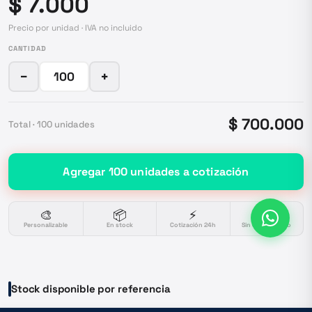
$ 7.000
Precio por unidad · IVA no incluido
CANTIDAD
−
+
$ 700.000
Total ·
100
unidades
Agregar
100
unidades
a cotización
🎨
📦
⚡
🔒
Personalizable
En stock
Cotización 24h
Sin compromiso
Stock disponible por referencia