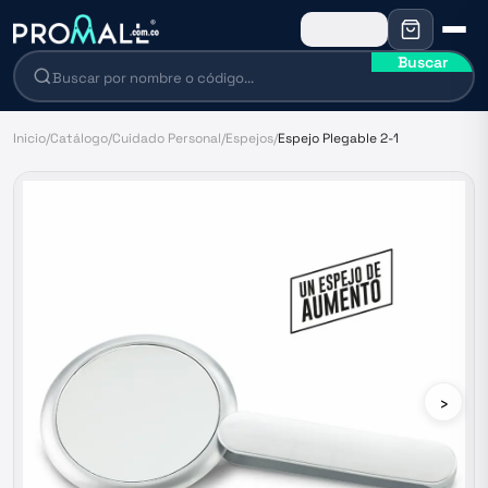
Buscar
Inicio
/
Catálogo
/
Cuidado Personal
/
Espejos
/
Espejo Plegable 2-1
›