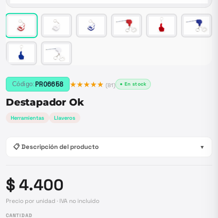
★★★★★
PRO6658
Código:
● En stock
(
81
)
Destapador Ok
Herramientas
Llaveros
📋 Descripción del producto
▼
$ 4.400
Precio por unidad · IVA no incluido
CANTIDAD