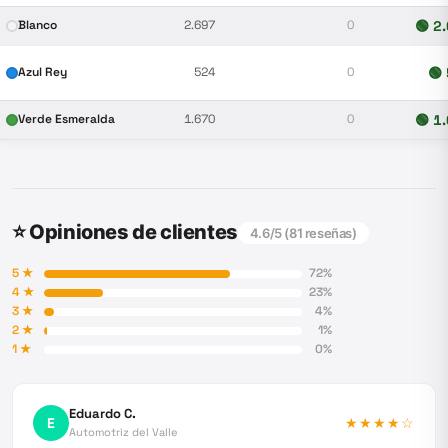
Blanco
2.697
0
🟢
2
Azul Rey
524
0
🟢
Verde Esmeralda
1.670
0
🟢
1
⭐ Opiniones de clientes
4.6
/5 (
81
reseñas)
5
★
72
%
4
★
23
%
3
★
4
%
2
★
1
%
1
★
0
%
Eduardo C.
E
★★★★
☆
Automotriz del Valle