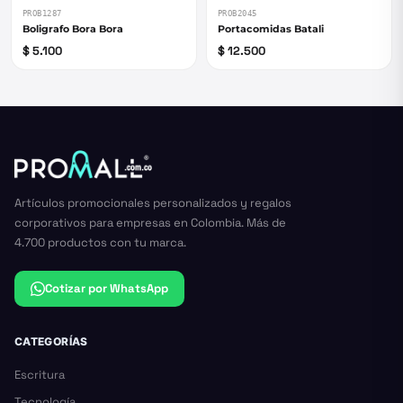
PROB1287
PROB2045
Boligrafo Bora Bora
Portacomidas Batali
$ 5.100
$ 12.500
Artículos promocionales personalizados y regalos
corporativos para empresas en Colombia. Más de
4.700 productos con tu marca.
Cotizar por WhatsApp
CATEGORÍAS
Escritura
Tecnología