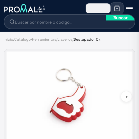
Buscar
Inicio
/
Catálogo
/
Herramientas
/
Llaveros
/
Destapador Ok
›