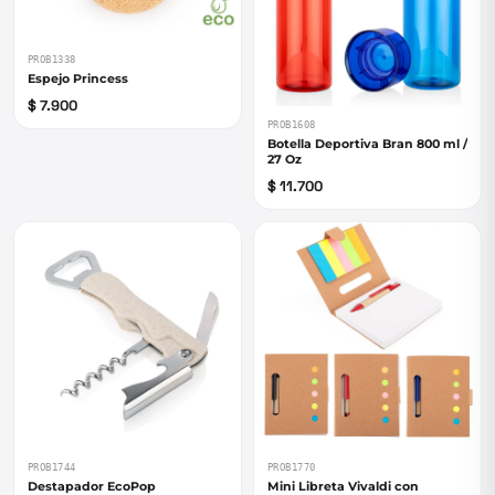
PROB1338
Espejo Princess
$ 7.900
PROB1608
Botella Deportiva Bran 800 ml /
27 Oz
$ 11.700
PROB1744
PROB1770
Destapador EcoPop
Mini Libreta Vivaldi con