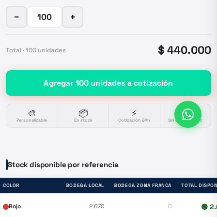
−
+
$ 440.000
Total ·
100
unidades
Agregar
100
unidades
a cotización
🎨
📦
⚡
🔒
Personalizable
En stock
Cotización 24h
Sin compromiso
Stock disponible por referencia
COLOR
BODEGA LOCAL
BODEGA ZONA FRANCA
TOTAL DISPO
Rojo
2.670
0
🟢
2