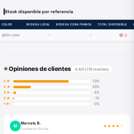
Stock disponible por referencia
COLOR
BODEGA LOCAL
BODEGA ZONA FRANCA
TOTAL DISPONIBLE
Sin color
0
0
🔴
0
⭐ Opiniones de clientes
4.8
/5 (
110
reseñas)
5
★
72
%
4
★
23
%
3
★
4
%
2
★
1
%
1
★
0
%
Marcela B.
M
★★★★
☆
Fundación Social