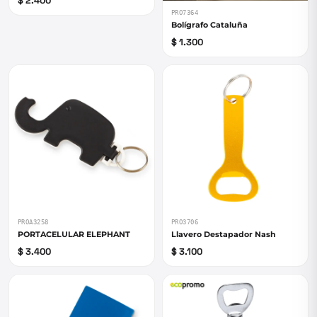
$ 2.400
PRO7364
Bolígrafo Cataluña
$ 1.300
PROA3258
PRO3706
PORTACELULAR ELEPHANT
Llavero Destapador Nash
$ 3.400
$ 3.100