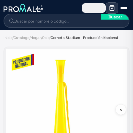
Buscar
Inicio
/
Catálogo
/
Hogar
/
Ocio
/
Corneta Stadium - Producción Nacional
›