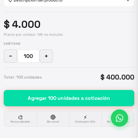
📋 Descripción del producto
▼
$ 4.000
Precio por unidad · IVA no incluido
CANTIDAD
−
+
$ 400.000
Total ·
100
unidades
Agregar
100
unidades
a cotización
🎨
🔴
⚡
🔒
Personalizable
Sin stock
Cotización 24h
Sin compromiso