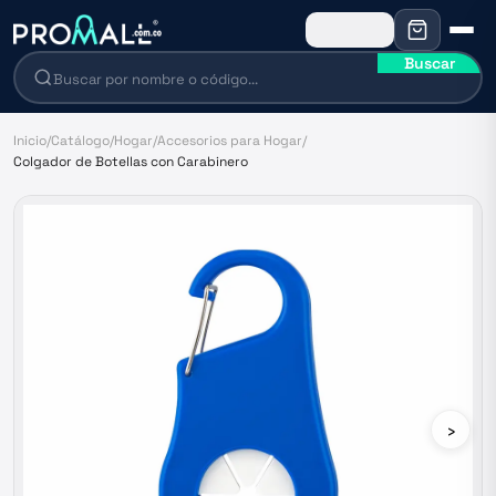
Buscar
Inicio
/
Catálogo
/
Hogar
/
Accesorios para Hogar
/
Colgador de Botellas con Carabinero
›