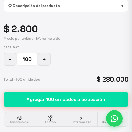
📋 Descripción del producto
▼
$ 2.800
Precio por unidad · IVA no incluido
CANTIDAD
−
+
$ 280.000
Total ·
100
unidades
Agregar
100
unidades
a cotización
🎨
📦
⚡
🔒
Personalizable
En stock
Cotización 24h
Sin compromiso