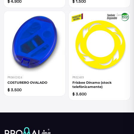
$ 4.900
$ 1.500
PROAV2024
PRO2409
COSTURERO OVALADO
Frisbee Dínamo (stock
telefònicamente)
$ 3.500
$ 3.600