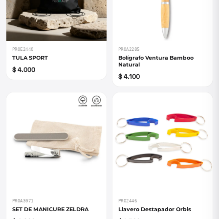
PROE2440
PROA2285
TULA SPORT
Bolígrafo Ventura Bamboo
Natural
$ 4.000
$ 4.100
PROA3071
PRO2446
SET DE MANICURE ZELDRA
Llavero Destapador Orbis