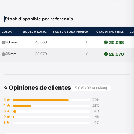
Stock disponible por referencia
COLOR
BODEGA LOCAL
BODEGA ZONA FRANCA
TOTAL DISPONIBLE
LL
20 mm
35.538
0
🟢
35.538
25 mm
22.970
0
🟢
22.970
⭐ Opiniones de clientes
5.0
/5 (
82
reseñas)
5
★
72
%
4
★
23
%
3
★
4
%
2
★
1
%
1
★
0
%