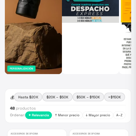
PERSONALIZACIÓN
💰
Hasta $20K
$20K – $50K
$50K – $150K
+$150K
48
productos
Ordenar:
✦ Relevancia
↑ Menor precio
↓ Mayor precio
A–Z
ACCESORIOS DE OFICINA
ACCESORIOS DE OFICINA