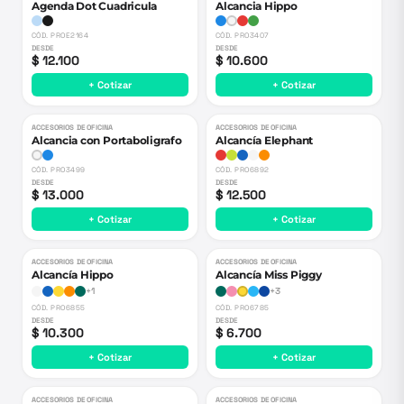
Agenda Dot Cuadricula
Alcancia Hippo
CÓD.
PROE2164
CÓD.
PRO3407
DESDE
DESDE
$ 12.100
$ 10.600
+ Cotizar
+ Cotizar
ACCESORIOS DE OFICINA
ACCESORIOS DE OFICINA
Alcancia con Portaboligrafo
Alcancía Elephant
CÓD.
PRO3499
CÓD.
PRO6892
DESDE
DESDE
$ 13.000
$ 12.500
+ Cotizar
+ Cotizar
ACCESORIOS DE OFICINA
ACCESORIOS DE OFICINA
Alcancía Hippo
Alcancía Miss Piggy
+
1
+
3
CÓD.
PRO6855
CÓD.
PRO6785
DESDE
DESDE
$ 10.300
$ 6.700
+ Cotizar
+ Cotizar
ACCESORIOS DE OFICINA
ACCESORIOS DE OFICINA