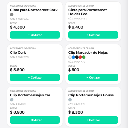
ACCESORIOS DE OFICINA
ACCESORIOS DE OFICINA
Cinta para Portacarnet Cork
Cinta para Portacarnet
Holder Eco
CÓD.
PROA2463
CÓD.
PROA2464
DESDE
DESDE
$ 4.300
$ 6.400
+ Cotizar
+ Cotizar
ACCESORIOS DE OFICINA
ACCESORIOS DE OFICINA
Clip Cork
Clip Marcador de Hojas
CÓD.
PROA2673
CÓD.
PRO4779
DESDE
DESDE
$ 5.600
$ 500
+ Cotizar
+ Cotizar
ACCESORIOS DE OFICINA
ACCESORIOS DE OFICINA
Clip Portamensajes Car
Clip Portamensajes House
CÓD.
PRO2514
CÓD.
PRO2513
DESDE
DESDE
$ 6.800
$ 8.300
+ Cotizar
+ Cotizar