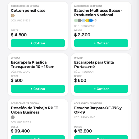
ACCESORIOS DE OFICINA
ACCESORIOS DE OFICINA
Cotton pencil case
Estuche Multiusos Space -
Produccion Nacional
+
5
CÓD.
PROB1576
CÓD.
PROAV2136
DESDE
DESDE
$ 4.800
$ 3.300
+ Cotizar
+ Cotizar
OFICINA
OFICINA
Escarapela Plástica
Escarapela para Cinta
Transparente 10 × 13 cm
Portacarné
CÓD.
PROL0010
CÓD.
PROL0001
DESDE
DESDE
$ 500
$ 600
+ Cotizar
+ Cotizar
ACCESORIOS DE OFICINA
ACCESORIOS DE OFICINA
Estación de Trabajo RPET
Estuche Jar para OF-376 y
Urban Business
OF-19
CÓD.
PROAV2146
CÓD.
PROA2752
DESDE
DESDE
$ 99.400
$ 13.800