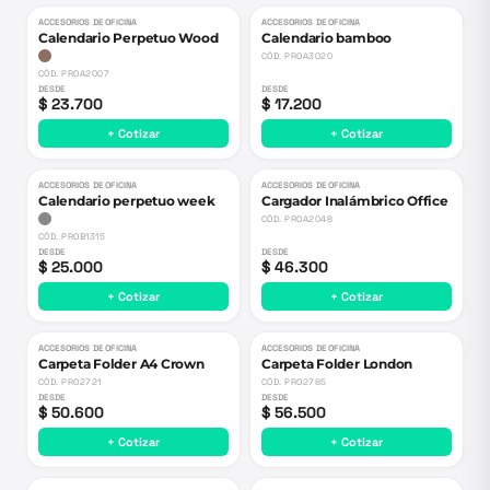
ACCESORIOS DE OFICINA
ACCESORIOS DE OFICINA
Calendario Perpetuo Wood
Calendario bamboo
CÓD.
PROA3020
CÓD.
PROA2007
DESDE
DESDE
$ 23.700
$ 17.200
+ Cotizar
+ Cotizar
ACCESORIOS DE OFICINA
ACCESORIOS DE OFICINA
Calendario perpetuo week
Cargador Inalámbrico Office
CÓD.
PROA2048
CÓD.
PROB1315
DESDE
DESDE
$ 25.000
$ 46.300
+ Cotizar
+ Cotizar
ACCESORIOS DE OFICINA
ACCESORIOS DE OFICINA
Carpeta Folder A4 Crown
Carpeta Folder London
CÓD.
PRO2721
CÓD.
PRO2785
DESDE
DESDE
$ 50.600
$ 56.500
+ Cotizar
+ Cotizar