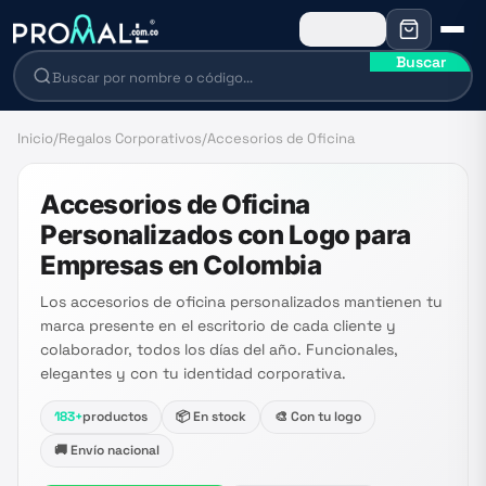
Buscar
Inicio
/
Regalos Corporativos
/
Accesorios de Oficina
Accesorios de Oficina
Personalizados con Logo para
Empresas en Colombia
Los accesorios de oficina personalizados mantienen tu
marca presente en el escritorio de cada cliente y
colaborador, todos los días del año. Funcionales,
elegantes y con tu identidad corporativa.
183
+
productos
📦 En stock
🎨 Con tu logo
🚚 Envío nacional