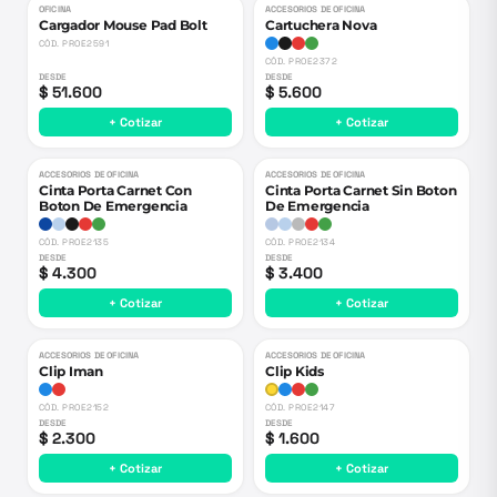
OFICINA
ACCESORIOS DE OFICINA
Cargador Mouse Pad Bolt
Cartuchera Nova
CÓD.
PROE2591
CÓD.
PROE2372
DESDE
DESDE
$ 51.600
$ 5.600
+ Cotizar
+ Cotizar
ACCESORIOS DE OFICINA
ACCESORIOS DE OFICINA
Cinta Porta Carnet Con
Cinta Porta Carnet Sin Boton
Boton De Emergencia
De Emergencia
CÓD.
PROE2135
CÓD.
PROE2134
DESDE
DESDE
$ 4.300
$ 3.400
+ Cotizar
+ Cotizar
ACCESORIOS DE OFICINA
ACCESORIOS DE OFICINA
Clip Iman
Clip Kids
CÓD.
PROE2152
CÓD.
PROE2147
DESDE
DESDE
$ 2.300
$ 1.600
+ Cotizar
+ Cotizar