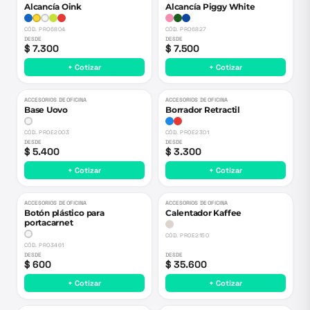
Alcancía Oink
Alcancía Piggy White
CÓD.
PRO6804
CÓD.
PRO6827
DESDE
DESDE
$ 7.300
$ 7.500
+ Cotizar
+ Cotizar
ACCESORIOS DE OFICINA
ACCESORIOS DE OFICINA
Base Uovo
Borrador Retractil
CÓD.
PROE2003
CÓD.
PROE2301
DESDE
DESDE
$ 5.400
$ 3.300
+ Cotizar
+ Cotizar
ACCESORIOS DE OFICINA
ACCESORIOS DE OFICINA
Botón plástico para
Calentador Kaffee
portacarnet
CÓD.
PROE2150
CÓD.
PRO3461
DESDE
DESDE
$ 600
$ 35.600
+ Cotizar
+ Cotizar