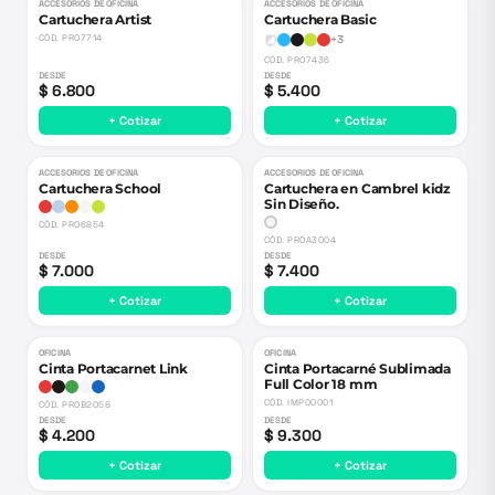
ACCESORIOS DE OFICINA
ACCESORIOS DE OFICINA
Cartuchera Artist
Cartuchera Basic
CÓD.
PRO7714
+
3
CÓD.
PRO7436
DESDE
DESDE
$ 6.800
$ 5.400
+ Cotizar
+ Cotizar
ACCESORIOS DE OFICINA
ACCESORIOS DE OFICINA
Cartuchera School
Cartuchera en Cambrel kidz
Sin Diseño.
CÓD.
PRO6854
CÓD.
PROA3004
DESDE
DESDE
$ 7.000
$ 7.400
+ Cotizar
+ Cotizar
OFICINA
OFICINA
Cinta Portacarnet Link
Cinta Portacarné Sublimada
Full Color 18 mm
CÓD.
IMP00001
CÓD.
PROB2058
DESDE
DESDE
$ 4.200
$ 9.300
+ Cotizar
+ Cotizar