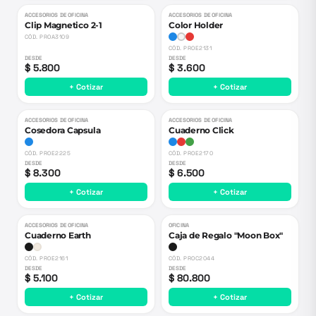
ACCESORIOS DE OFICINA
ACCESORIOS DE OFICINA
Clip Magnetico 2-1
Color Holder
CÓD.
PROA3109
CÓD.
PROE2131
DESDE
DESDE
$ 5.800
$ 3.600
+ Cotizar
+ Cotizar
ACCESORIOS DE OFICINA
ACCESORIOS DE OFICINA
Cosedora Capsula
Cuaderno Click
CÓD.
PROE2225
CÓD.
PROE2170
DESDE
DESDE
$ 8.300
$ 6.500
+ Cotizar
+ Cotizar
ACCESORIOS DE OFICINA
OFICINA
Cuaderno Earth
Caja de Regalo "Moon Box"
CÓD.
PROE2161
CÓD.
PROC2044
DESDE
DESDE
$ 5.100
$ 80.800
+ Cotizar
+ Cotizar