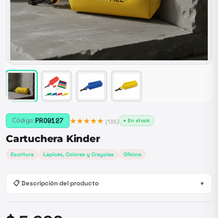
★★★★★
PRO9127
Código:
● En stock
(
135
)
Cartuchera Kinder
Escritura
Lapices, Colores y Crayolas
Oficina
📋 Descripción del producto
▼