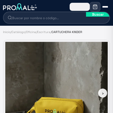
Buscar
Inicio
/
Catálogo
/
Oficina
/
Escritura
/
CARTUCHERA KINDER
›