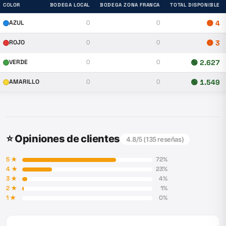
COLOR
BODEGA LOCAL
BODEGA ZONA FRANCA
TOTAL DISPONIBLE
AZUL
0
0
🟡
4
ROJO
0
0
🟡
3
VERDE
0
0
🟢
2.627
AMARILLO
0
0
🟢
1.549
⭐ Opiniones de clientes
4.8
/5 (
135
reseñas)
5
★
72
%
4
★
23
%
3
★
4
%
2
★
1
%
1
★
0
%