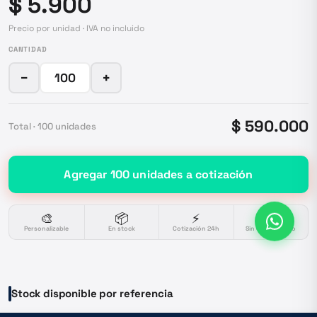
$ 5.900
Precio por unidad · IVA no incluido
CANTIDAD
−
+
$ 590.000
Total ·
100
unidades
Agregar
100
unidades
a cotización
🎨
📦
⚡
🔒
Personalizable
En stock
Cotización 24h
Sin compromiso
Stock disponible por referencia