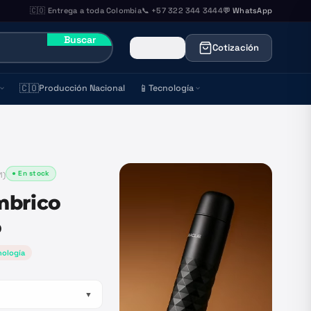
🇨🇴 Entrega a toda Colombia
📞 +57 322 344 3444
💬 WhatsApp
Buscar
Cotización
🇨🇴
📱
Producción Nacional
Tecnología
● En stock
1
)
mbrico
o
nología
▼