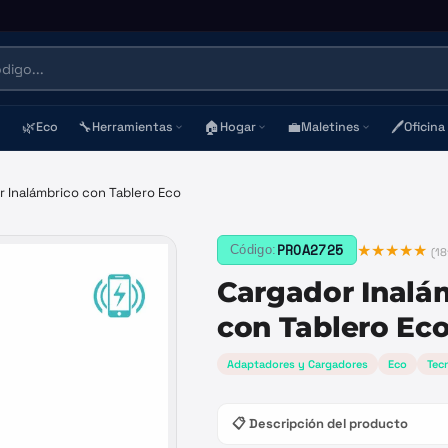
🌿
🔧
🏠
💼
🖊️
Eco
Herramientas
Hogar
Maletines
Oficina
r Inalámbrico con Tablero Eco
★★★★★
PROA2725
Código:
(
18
Cargador Inalá
con Tablero Ec
Adaptadores y Cargadores
Eco
Tec
📋 Descripción del producto