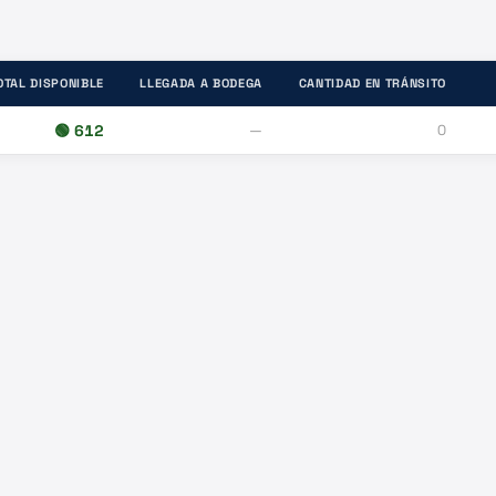
OTAL DISPONIBLE
LLEGADA A BODEGA
CANTIDAD EN TRÁNSITO
🟢
612
—
0