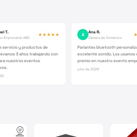
el T.
Ana R.
★★★★★
A
o Empresarial ABC
Cámara de Comercio
 servicio y productos de
Parlantes bluetooth personali
Llevamos 3 años trabajando con
excelente sonido. Los usamos
ara nuestros eventos
premio en nuestro evento empr
vos.
julio de 2026
026