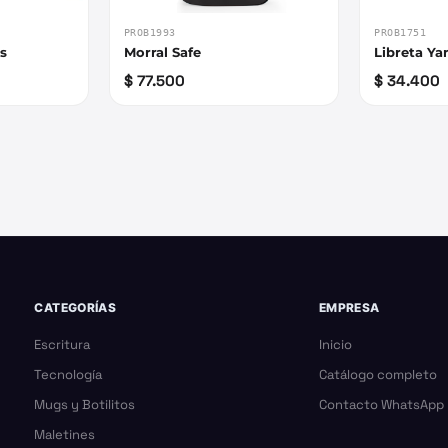
PROB1751
PROB1993
us
Libreta Ya
Morral Safe
$ 34.400
$ 77.500
CATEGORÍAS
EMPRESA
Escritura
Inicio
Tecnología
Catálogo completo
Mugs y Botilitos
Contacto WhatsApp
Maletines