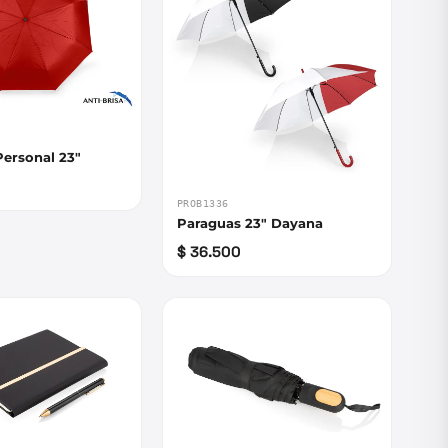
ersonal 23"
PROB1336
Paraguas 23" Dayana
$ 36.500