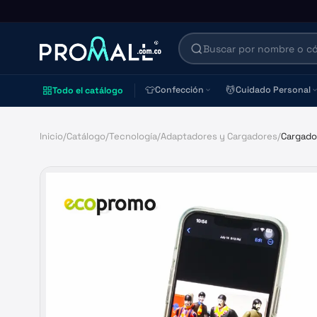
👕
💆
Confección
Cuidado Personal
Todo el catálogo
Inicio
/
Catálogo
/
Tecnología
/
Adaptadores y Cargadores
/
Cargado