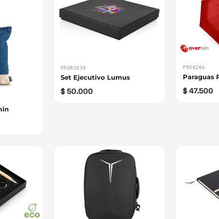
PRO8266
PROB2039
Paraguas P
Set Ejecutivo Lumus
$ 47.500
$ 50.000
min