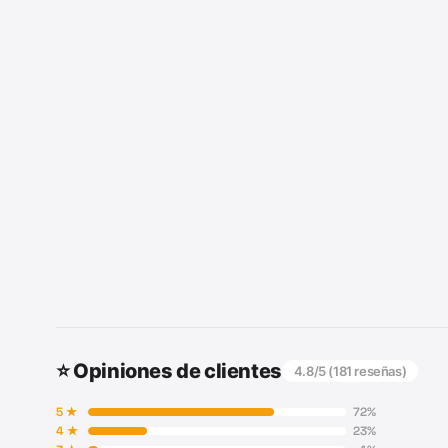
⭐ Opiniones de clientes
4.8
/5 (
181
reseñas)
5
★
72
%
4
★
23
%