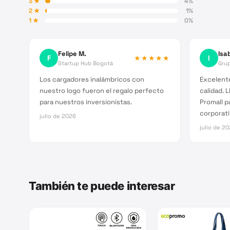
3
★
4
%
2
★
1
%
1
★
0
%
Felipe M.
Isab
F
★★★★★
I
Startup Hub Bogotá
Grup
Los cargadores inalámbricos con
Excelente
nuestro logo fueron el regalo perfecto
calidad. 
para nuestros inversionistas.
Promall p
corporati
julio de 2026
julio de 2
También te puede interesar