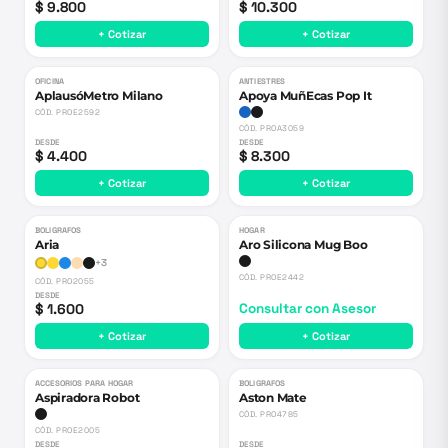
$ 9.800
$ 10.300
+ Cotizar
+ Cotizar
OFICINA
ANTIESTRES
AplausóMetro Milano
Apoya MuñEcas Pop It
CÓD.
PROE2592
CÓD.
PROA3059
DESDE
DESDE
$ 4.400
$ 8.300
+ Cotizar
+ Cotizar
BOLIGRAFOS
HOGAR
Aria
Aro Silicona Mug Boo
+
3
CÓD.
PROE2442
CÓD.
PRO2055
DESDE
$ 1.600
Consultar con Asesor
+ Cotizar
+ Cotizar
ACCESORIOS PARA HOGAR
BOLIGRAFOS
Aspiradora Robot
Aston Mate
CÓD.
PRO4785
CÓD.
PROE2005
DESDE
DESDE