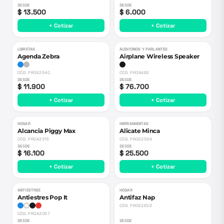
DESDE
DESDE
$ 13.500
$ 6.000
+ Cotizar
+ Cotizar
LIBRETAS
AUDIFONOS Y PARLANTES
Agenda Zebra
Airplane Wireless Speaker
CÓD.
PROE2540
CÓD.
PRO9482
DESDE
DESDE
$ 11.900
$ 76.700
+ Cotizar
+ Cotizar
HOGAR
HERRAMIENTAS
Alcancia Piggy Max
Alicate Minca
CÓD.
PROA3315
CÓD.
PROE2599
DESDE
DESDE
$ 16.100
$ 25.500
+ Cotizar
+ Cotizar
ANTIESTRES
HOGAR
Antiestres Pop It
Antifaz Nap
CÓD.
PROE2603
CÓD.
PROA3057
DESDE
DESDE