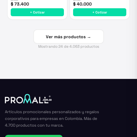
$ 73.400
$ 40.000
+ Cotizar
+ Cotizar
Ver más productos →
Mostrando
24
de
4.063
productos
Artículos promocionales personalizados y regalos
corporativos para empresas en Colombia. Más de
4.700 productos con tu marca.