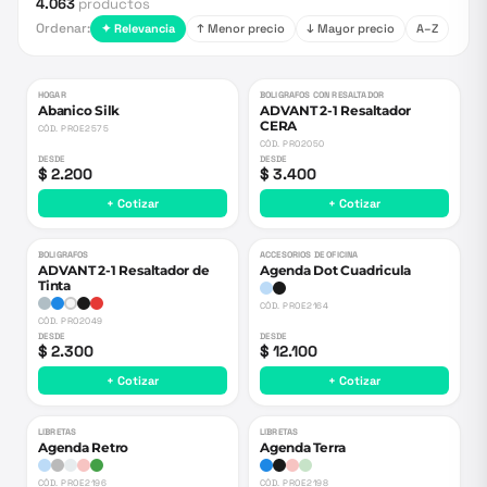
4.063
productos
Ordenar:
✦ Relevancia
↑ Menor precio
↓ Mayor precio
A–Z
HOGAR
BOLIGRAFOS CON RESALTADOR
Abanico Silk
ADVANT 2-1 Resaltador
CERA
CÓD.
PROE2575
CÓD.
PRO2050
DESDE
DESDE
$ 2.200
$ 3.400
+ Cotizar
+ Cotizar
BOLIGRAFOS
ACCESORIOS DE OFICINA
ADVANT 2-1 Resaltador de
Agenda Dot Cuadricula
Tinta
CÓD.
PROE2164
CÓD.
PRO2049
DESDE
DESDE
$ 2.300
$ 12.100
+ Cotizar
+ Cotizar
LIBRETAS
LIBRETAS
Agenda Retro
Agenda Terra
CÓD.
PROE2196
CÓD.
PROE2198