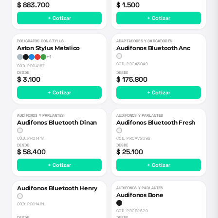
$ 883.700
$ 1.500
+ Cotizar
+ Cotizar
BOLIGRAFOS CON STYLUS
ADAPTADORES Y CARGADORES
Aston Stylus Metalico
Audifonos Bluetooth Anc
+
1
CÓD.
PROA3049
CÓD.
PRO4167
DESDE
DESDE
$ 3.100
$ 175.800
+ Cotizar
+ Cotizar
AUDIFONOS Y PARLANTES
AUDIFONOS Y PARLANTES
Audifonos Bluetooth Dinan
Audifonos Bluetooth Fresh
CÓD.
PRO1418
CÓD.
PROAV2092
DESDE
DESDE
$ 58.400
$ 25.100
+ Cotizar
+ Cotizar
Audifonos Bluetooth Henry
AUDIFONOS Y PARLANTES
Audifonos Bone
CÓD.
PRO1461
CÓD.
PROE2520
DESDE
DESDE