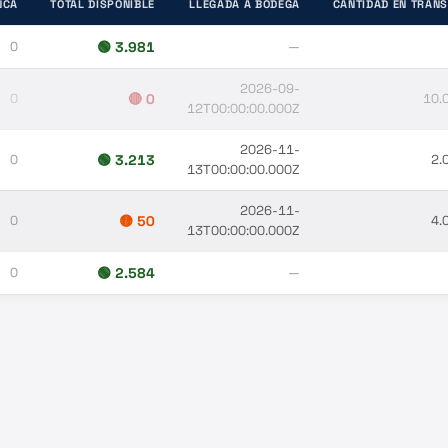
NCA
TOTAL DISPONIBLE
LLEGADA A BODEGA
CANTIDAD EN TRÁNS
0
🟢
3.981
—
2026-09-
0
🔴
0
10.
12T00:00:00.000Z
2026-11-
0
🟢
3.213
2.
13T00:00:00.000Z
2026-11-
0
🟡
50
4.
13T00:00:00.000Z
0
🟢
2.584
—