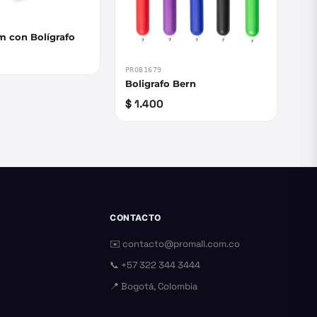
im con Bolígrafo
PROB1679
Boligrafo Bern
$ 1.400
CONTACTO
✉️
contacto@promall.com.co
📞
+57 322 344 3444
📍 Bogotá, Colombia