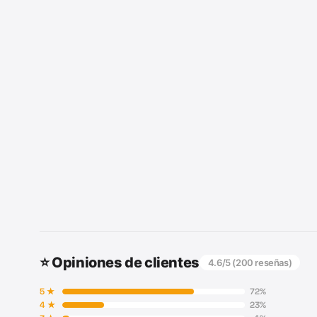
⭐ Opiniones de clientes
4.6
/5 (
200
reseñas)
5
★
72
%
4
★
23
%