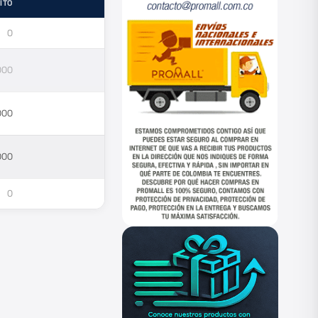
ITO
ESTADO
0
—
000
—
000
—
000
—
0
—