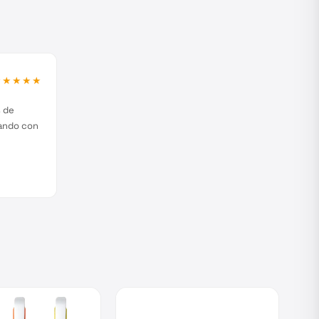
★★★★★
s de
jando con