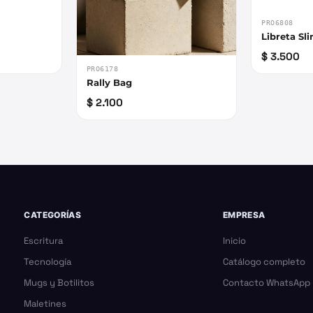
PRO6808
Libreta Sl
$ 3.500
PRO6178
Rally Bag
$ 2.100
CATEGORÍAS
EMPRESA
Escritura
Inicio
Tecnología
Catálogo completo
Mugs y Botilitos
Contacto WhatsApp
Maletines