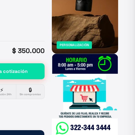
PERSONALIZACIÓN
$ 350.000
a cotización
⚡
🔒
ación 24h
Sin compromiso