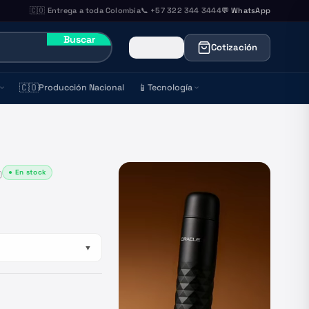
🇨🇴 Entrega a toda Colombia
📞 +57 322 344 3444
💬 WhatsApp
Buscar
Cotización
🇨🇴
📱
Producción Nacional
Tecnología
● En stock
)
▼