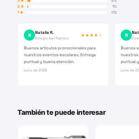
3
★
4
%
2
★
1
%
1
★
0
%
Natalia R.
Nat
N
★★★★
☆
N
Colegio San Patricio
Cole
Buenos artículos promocionales para
Buenos a
nuestros eventos escolares. Entrega
nuestros
puntual y buena atención.
puntual y
junio de 2026
junio de 2
También te puede interesar