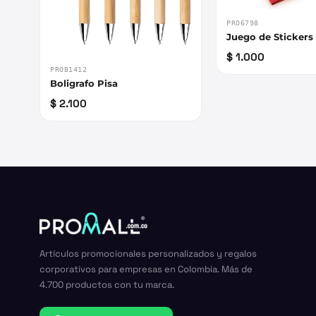
PRO6798
Juego de Stickers
$ 1.000
PROB1412
Boligrafo Pisa
$ 2.100
Artículos promocionales personalizados y regalos
corporativos para empresas en Colombia. Más de
4.700 productos con tu marca.