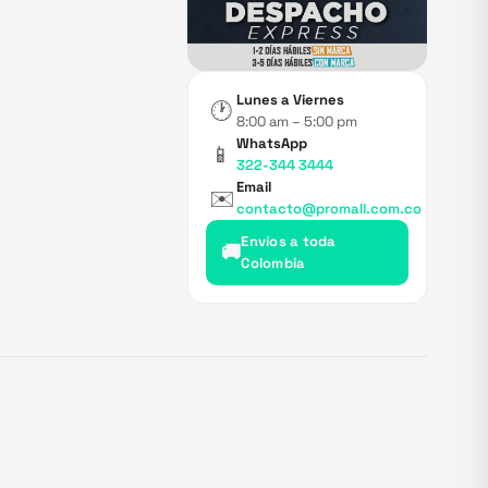
Lunes a Viernes
🕐
8:00 am – 5:00 pm
WhatsApp
📱
322-344 3444
Email
✉️
contacto@promall.com.co
Envíos a toda
🚚
Colombia