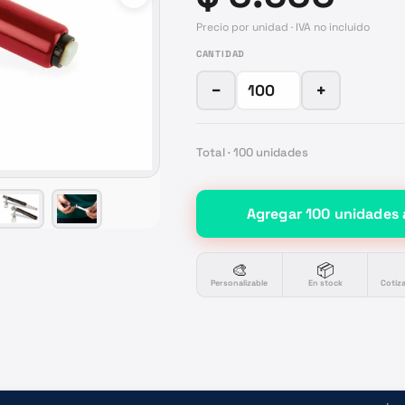
Precio por unidad · IVA no incluido
CANTIDAD
−
+
Total ·
100
unidades
Agregar
100
unidades
🎨
📦
Personalizable
En stock
Cotiz