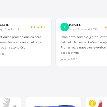
alia R.
Isabel T.
★★★★
☆
I
gio San Patricio
Grupo Empresarial ABC
rtículos promocionales para
Excelente servicio y producto
 eventos escolares. Entrega
calidad. Llevamos 3 años traba
 buena atención.
Promall para nuestros eventos
corporativos.
026
julio de 2026