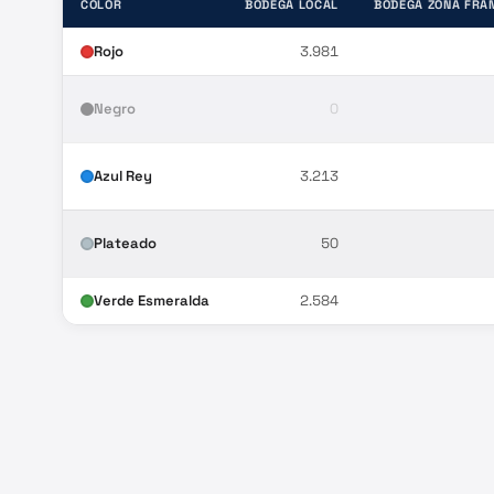
COLOR
BODEGA LOCAL
BODEGA ZONA FRA
Rojo
3.981
Negro
0
Azul Rey
3.213
Plateado
50
Verde Esmeralda
2.584