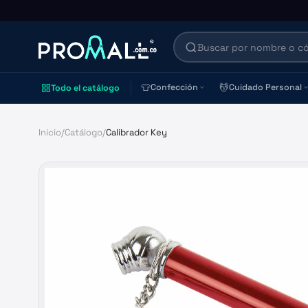
👕
💆
Confección
Cuidado Personal
Todo el catálogo
Inicio
/
Catálogo
/
Calibrador Key