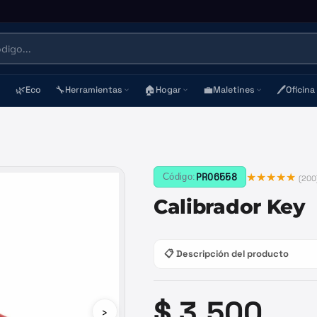
🌿
🔧
🏠
💼
🖊️
Eco
Herramientas
Hogar
Maletines
Oficina
★★★★★
PRO6558
Código:
(
200
Calibrador Key
📋 Descripción del producto
$ 3.500
›