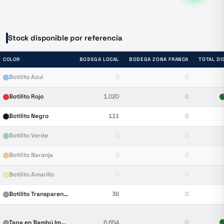
Stock disponible por referencia
COLOR
BODEGA LOCAL
BODEGA ZONA FRANCA
TOTAL DI
Botilito Azul
0
0
Botilito Rojo
1.020
0

Botilito Negro
111
0
Botilito Verde
0
0
Botilito Naranja
0
0
Botilito Amarillo
0
0
Botilito Transparente
38
0

Tapa en Bambú Importada
6.654
0