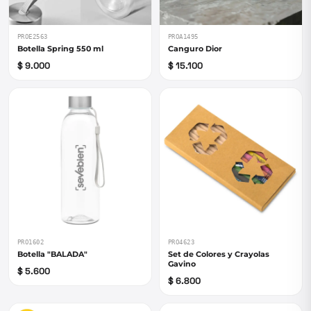
PROE2563
PROA1495
Botella Spring 550 ml
Canguro Dior
$ 9.000
$ 15.100
PRO1602
PRO4623
Botella "BALADA"
Set de Colores y Crayolas
Gavino
$ 5.600
$ 6.800