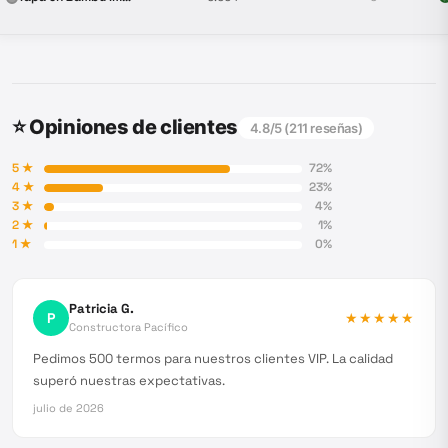
⭐ Opiniones de clientes
4.8
/5 (
211
reseñas)
5
★
72
%
4
★
23
%
3
★
4
%
2
★
1
%
1
★
0
%
Patricia G.
P
★★★★★
Constructora Pacífico
Pedimos 500 termos para nuestros clientes VIP. La calidad
superó nuestras expectativas.
julio de 2026