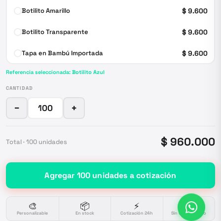
Botilito Amarillo
$ 9.600
Botilito Transparente
$ 9.600
Tapa en Bambú Importada
$ 9.600
Referencia seleccionada:
Botilito Azul
CANTIDAD
−
+
$ 960.000
Total ·
100
unidades
Agregar
100
unidades
a cotización
🎨
📦
⚡
🔒
Personalizable
En stock
Cotización 24h
Sin compromiso