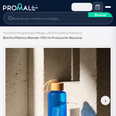
Buscar
Inicio
/
Catálogo
/
Hogar
/
Mugs y Botilitos
/
Mug Plástico
/
Botilito Plástico Wonder-700 ml-Producción Nacional
›