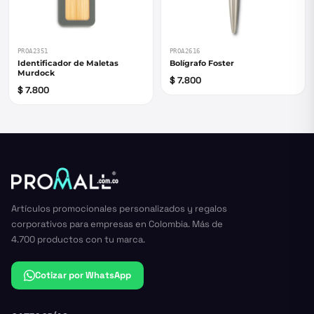
PROA2351
PROA2616
Identificador de Maletas
Bolígrafo Foster
Murdock
$ 7.800
$ 7.800
Artículos promocionales personalizados y regalos
corporativos para empresas en Colombia. Más de
4.700 productos con tu marca.
Cotizar por WhatsApp