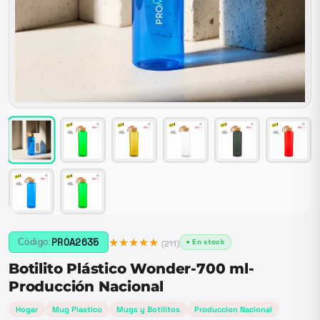
★★★★★
PROA2635
Código:
● En stock
(
211
)
Botilito Plástico Wonder-700 ml-
Producción Nacional
Hogar
Mug Plastico
Mugs y Botilitos
Produccion Nacional