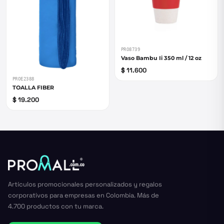
PRO8739
Vaso Bambu Ii 350 ml / 12 oz
$ 11.600
PROE2388
TOALLA FIBER
$ 19.200
Artículos promocionales personalizados y regalos
corporativos para empresas en Colombia. Más de
4.700 productos con tu marca.