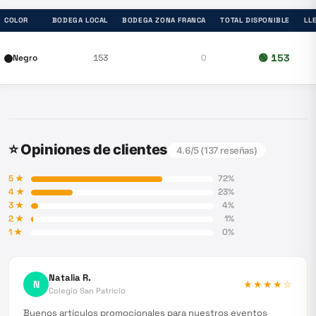
COLOR
BODEGA LOCAL
BODEGA ZONA FRANCA
TOTAL DISPONIBLE
LL
🟢
153
Negro
153
0
⭐ Opiniones de clientes
4.6
/5 (
137
reseñas)
5
★
72
%
4
★
23
%
3
★
4
%
2
★
1
%
1
★
0
%
Natalia R.
N
★★★★
☆
Colegio San Patricio
Buenos artículos promocionales para nuestros eventos