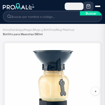
Buscar
Inicio
/
Catálogo
/
Hogar
/
Mugs y Botilitos
/
Mug Plástico
/
Botilito para Mascotas 580ml
›