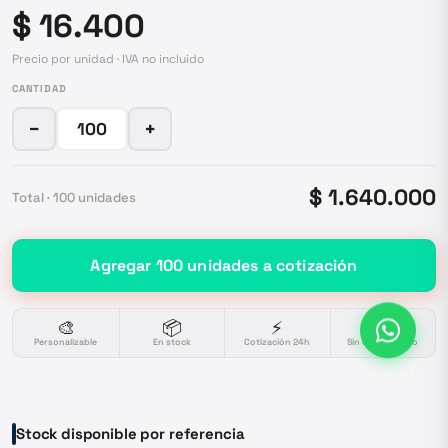
$ 16.400
Precio por unidad · IVA no incluido
CANTIDAD
−
+
$ 1.640.000
Total ·
100
unidades
Agregar
100
unidades
a cotización
🎨
📦
⚡
🔒
Personalizable
En stock
Cotización 24h
Sin compromiso
Stock disponible por referencia