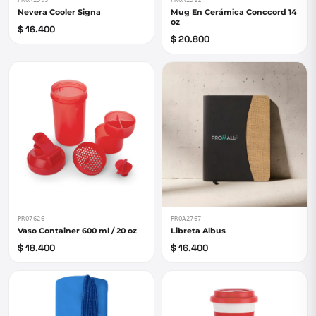
PROA2993
PROA2911
Nevera Cooler Signa
Mug En Cerámica Conccord 14
oz
$ 16.400
$ 20.800
PRO7626
PROA2767
Vaso Container 600 ml / 20 oz
Libreta Albus
$ 18.400
$ 16.400