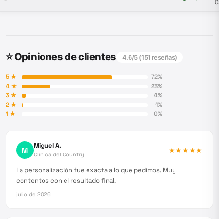
0
⭐ Opiniones de clientes
4.6
/5 (
151
reseñas)
5
★
72
%
4
★
23
%
3
★
4
%
2
★
1
%
1
★
0
%
Miguel A.
M
★★★★★
Clínica del Country
La personalización fue exacta a lo que pedimos. Muy
contentos con el resultado final.
julio de 2026