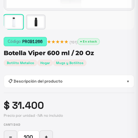
★★★★★
PROB1266
Código:
● En stock
(
151
)
Botella Viper 600 ml / 20 Oz
Botilito Metalico
Hogar
Mugs y Botilitos
📋 Descripción del producto
▼
$ 31.400
Precio por unidad · IVA no incluido
CANTIDAD
−
+