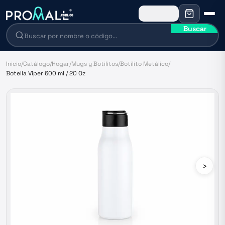
Buscar
Inicio
/
Catálogo
/
Hogar
/
Mugs y Botilitos
/
Botilito Metálico
/
Botella Viper 600 ml / 20 Oz
›