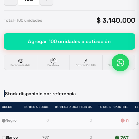
$ 3.140.000
Total ·
100
unidades
Agregar
100
unidades
a cotización
🎨
📦
⚡
🔒
Personalizable
En stock
Cotización 24h
Sin compromiso
Stock disponible por referencia
COLOR
BODEGA LOCAL
BODEGA ZONA FRANCA
TOTAL DISPONIBLE
L
Negro
0
0
🔴
0
1
Blanco
767
0
🟢
767