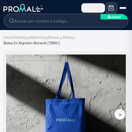
Buscar
Inicio
/
Catálogo
/
Maletines
/
Bolsas y Bolsos
/
Bolsa En Algodon Botanik (135Gr)
›