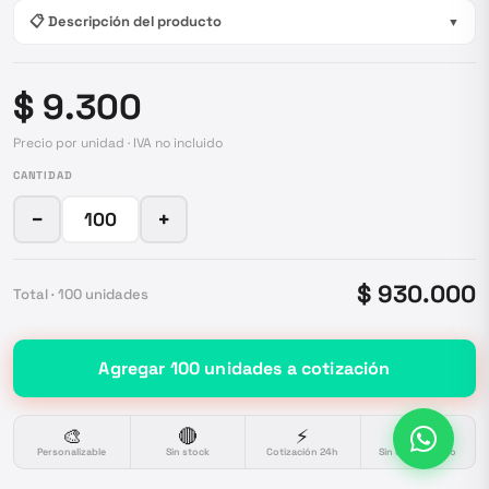
📋 Descripción del producto
▼
$ 9.300
Precio por unidad · IVA no incluido
CANTIDAD
−
+
$ 930.000
Total ·
100
unidades
Agregar
100
unidades
a cotización
🎨
🔴
⚡
🔒
Personalizable
Sin stock
Cotización 24h
Sin compromiso