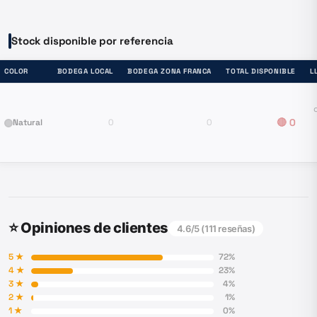
Stock disponible por referencia
COLOR
BODEGA LOCAL
BODEGA ZONA FRANCA
TOTAL DISPONIBLE
L
🔴
0
Natural
0
0
⭐ Opiniones de clientes
4.6
/5 (
111
reseñas)
5
★
72
%
4
★
23
%
3
★
4
%
2
★
1
%
1
★
0
%