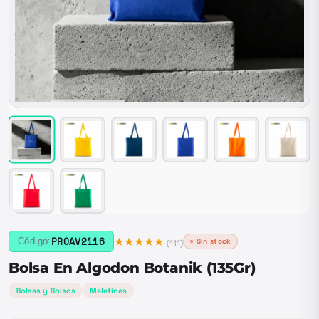
★★★★★
PROAV2116
Código:
○ Sin stock
(
111
)
Bolsa En Algodon Botanik (135Gr)
Bolsas y Bolsos
Maletines