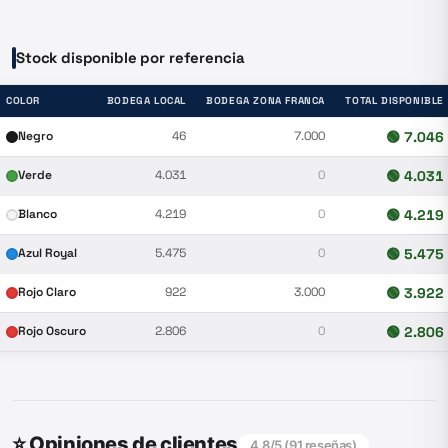
Stock disponible por referencia
COLOR
BODEGA LOCAL
BODEGA ZONA FRANCA
TOTAL DISPONIBLE
Negro
46
7.000
🟢
7.046
Verde
4.031
0
🟢
4.031
Blanco
4.219
0
🟢
4.219
Azul Royal
5.475
0
🟢
5.475
Rojo Claro
922
3.000
🟢
3.922
Rojo Oscuro
2.806
0
🟢
2.806
⭐ Opiniones de clientes
4.8
/5 (
91
reseñas)