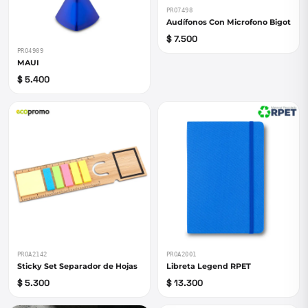
PRO7498
Audífonos Con Microfono Bigot
$ 7.500
PRO4909
MAUI
$ 5.400
PROA2142
PROA2001
Sticky Set Separador de Hojas
Libreta Legend RPET
$ 5.300
$ 13.300