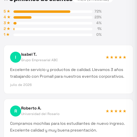
5
★
72
%
4
★
23
%
3
★
4
%
2
★
1
%
1
★
0
%
Isabel T.
I
★★★★★
Grupo Empresarial ABC
Excelente servicio y productos de calidad. Llevamos 3 años
trabajando con Promall para nuestros eventos corporativos.
julio de 2026
Roberto A.
R
★★★★★
Universidad del Rosario
Compramos mochilas para los estudiantes de nuevo ingreso.
Excelente calidad y muy buena presentación.