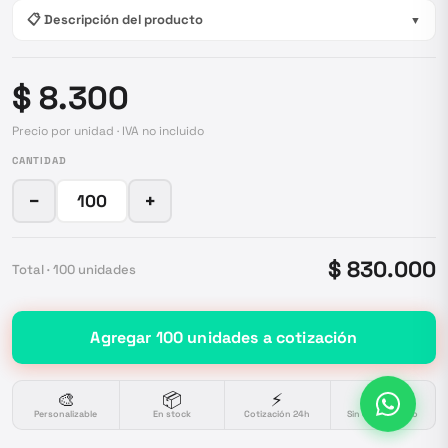
📋 Descripción del producto
▼
$ 8.300
Precio por unidad · IVA no incluido
CANTIDAD
−
+
$ 830.000
Total ·
100
unidades
Agregar
100
unidades
a cotización
🎨
📦
⚡
🔒
Personalizable
En stock
Cotización 24h
Sin compromiso