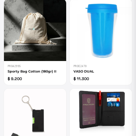
PROA2995
PROE2470
Sporty Bag Cotton (180gr) II
VASO DUAL
$ 9.200
$ 11.300