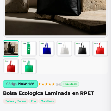
★★★★★
PROA1186
Código:
● En stock
(
91
)
Bolsa Ecologica Laminada en RPET
Bolsas y Bolsos
Eco
Maletines