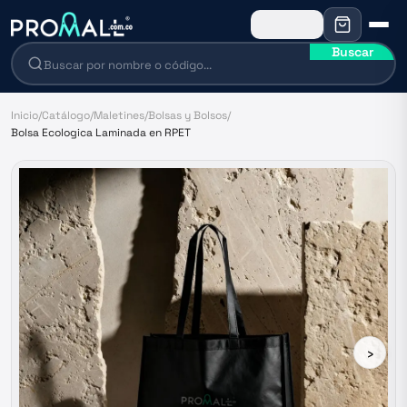
Buscar
Inicio
/
Catálogo
/
Maletines
/
Bolsas y Bolsos
/
Bolsa Ecologica Laminada en RPET
›