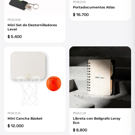
PROB2092
Portadocumentos Atlas
$ 16.700
PROA2848
Mini Set de Destornilladores
Level
$ 5.400
PROA2535
PROA2138
Mini Cancha Básket
Libreta con Bolígrafo Leroy
Eco
$ 12.000
$ 8.800