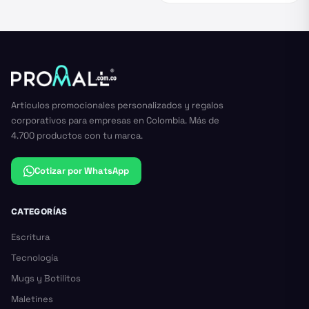
Artículos promocionales personalizados y regalos
corporativos para empresas en Colombia. Más de
4.700 productos con tu marca.
Cotizar por WhatsApp
CATEGORÍAS
Escritura
Tecnología
Mugs y Botilitos
Maletines