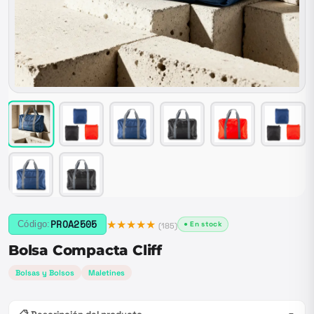
★★★★★
PROA2505
Código:
● En stock
(
185
)
Bolsa Compacta Cliff
Bolsas y Bolsos
Maletines