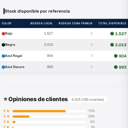
Stock disponible por referencia
COLOR
BODEGA LOCAL
BODEGA ZONA FRANCA
TOTAL DISPONIBLE
Rojo
1.527
0
🟢
1.527
Negro
2.013
0
🟢
2.013
Azul Royal
904
0
🟢
904
Azul Oscuro
993
0
🟢
993
⭐ Opiniones de clientes
4.6
/5 (
185
reseñas)
5
★
72
%
4
★
23
%
3
★
4
%
2
★
1
%