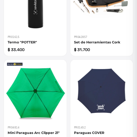
PRO1615
PROA2857
Termo "POTTER"
Set de Herramientas Cork
$ 33.400
$ 31.700
PRO4814
PRO1452
Mini Paraguas Arc Clipper 21"
Paraguas COVER