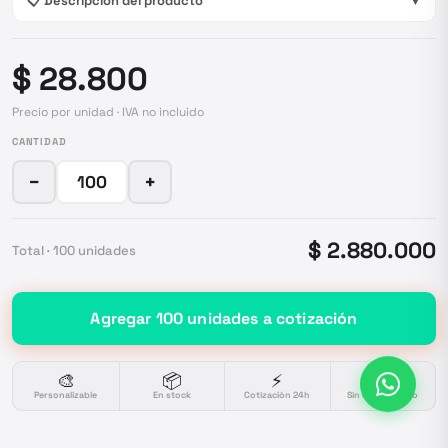
📋 Descripción del producto
▼
$ 28.800
Precio por unidad · IVA no incluido
CANTIDAD
−
+
$ 2.880.000
Total ·
100
unidades
Agregar
100
unidades
a cotización
🎨
📦
⚡
🔒
Personalizable
En stock
Cotización 24h
Sin compromiso