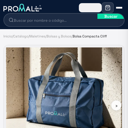
Buscar
Inicio
/
Catálogo
/
Maletines
/
Bolsas y Bolsos
/
Bolsa Compacta Cliff
›