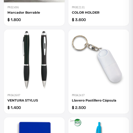
PRO2496
PROE2131
Marcador Borrable
COLOR HOLDER
$ 1.800
$ 3.600
PROA2607
PROA2437
VENTURA STYLUS
Llavero Pastillero Cápsula
$ 1.400
$ 2.500