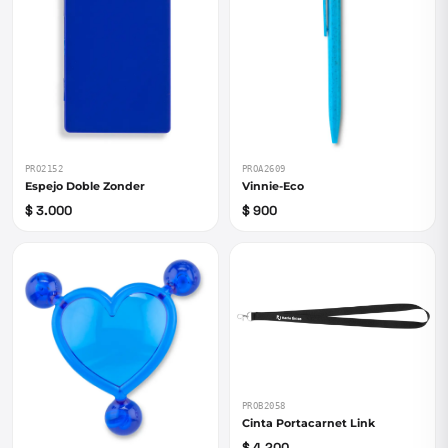
PRO2152
PROA2609
Espejo Doble Zonder
Vinnie-Eco
$ 3.000
$ 900
PROB2058
Cinta Portacarnet Link
$ 4.200