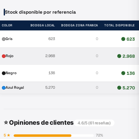
Stock disponible por referencia
COLOR
BODEGA LOCAL
BODEGA ZONA FRANCA
TOTAL DISPONIBLE
Gris
623
0
🟢
623
Rojo
2.968
0
🟢
2.968
Negro
136
0
🟢
136
Azul Royal
5.270
0
🟢
5.270
⭐ Opiniones de clientes
4.6
/5 (
61
reseñas)
5
★
72
%