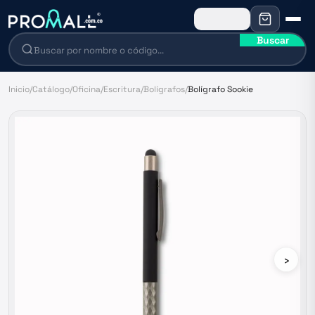
Buscar
Inicio
/
Catálogo
/
Oficina
/
Escritura
/
Bolígrafos
/
Bolígrafo Sookie
›