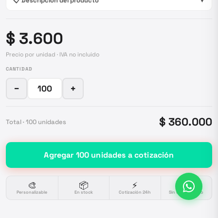
📋 Descripción del producto
▼
$ 3.600
Precio por unidad · IVA no incluido
CANTIDAD
−
+
$ 360.000
Total ·
100
unidades
Agregar
100
unidades
a cotización
🎨
📦
⚡
🔒
Personalizable
En stock
Cotización 24h
Sin compromiso