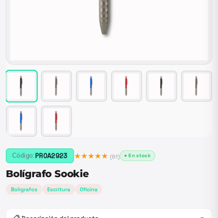
★★★★★
PROA2923
Código:
● En stock
(
61
)
Bolígrafo Sookie
Boligrafos
Escritura
Oficina