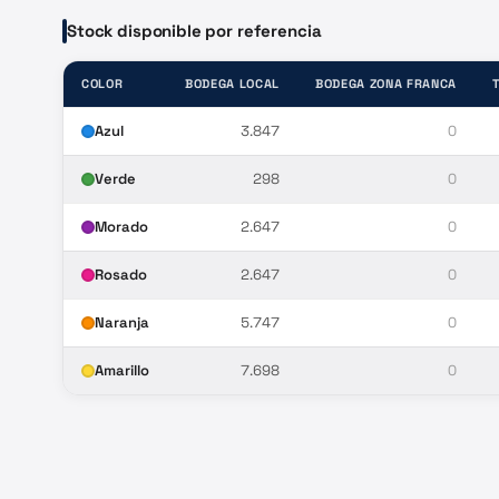
Stock disponible por referencia
COLOR
BODEGA LOCAL
BODEGA ZONA FRANCA
Azul
3.847
0
Verde
298
0
Morado
2.647
0
Rosado
2.647
0
Naranja
5.747
0
Amarillo
7.698
0