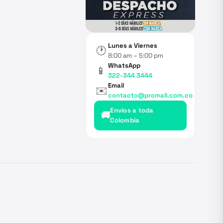
Lunes a Viernes
🕐
8:00 am – 5:00 pm
WhatsApp
📱
322-344 3444
Email
✉️
contacto@promall.com.co
Envíos a toda
🚚
Colombia