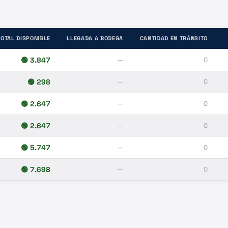
TOTAL DISPONIBLE
LLEGADA A BODEGA
CANTIDAD EN TRÁNSITO
🟢
3.847
—
0
🟢
298
—
0
🟢
2.647
—
0
🟢
2.647
—
0
🟢
5.747
—
0
🟢
7.698
—
0