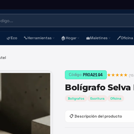
🌿
🔧
🏠
💼
🖊️
Eco
Herramientas
Hogar
Maletines
Oficina
stel
★★★★★
PROA2194
Código:
(
15
Bolígrafo Selva
Boligrafos
Escritura
Oficina
📋 Descripción del producto