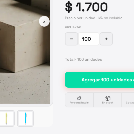
$ 1.700
Precio por unidad · IVA no incluido
›
CANTIDAD
−
+
Total ·
100
unidades
Agregar
100
unidades
🎨
📦
Personalizable
En stock
Cotiz