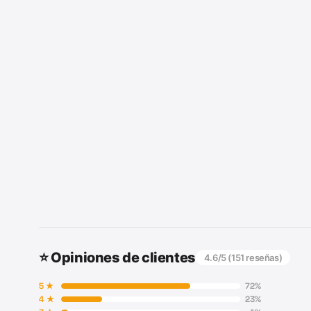
⭐ Opiniones de clientes
4.6
/5 (
151
reseñas)
5
★
72
%
4
★
23
%