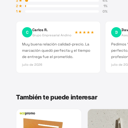
3
★
4
%
2
★
1
%
1
★
0
%
Carlos R.
Dav
C
★★★★★
D
Grupo Empresarial Andino
Ase
Muy buena relación calidad-precio. La
Pedimos 1
marcación quedó perfecta y el tiempo
perfecto.
de entrega fue el prometido.
profesion
julio de 2026
julio de 2
También te puede interesar