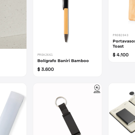
PROB2043
Portavaso
Toast
$ 4.100
PROA2661
Bolígrafo Baniri Bamboo
$ 3.600