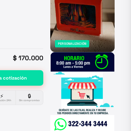
PERSONALIZACIÓN
$ 170.000
a cotización
⚡
🔒
ación 24h
Sin compromiso