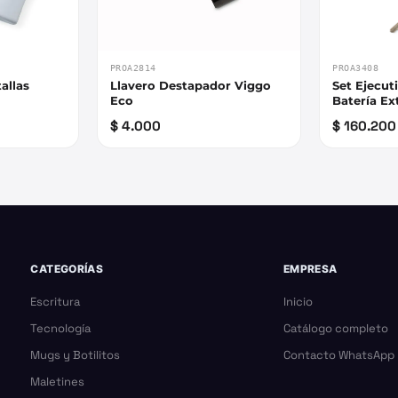
PROA2814
PROA3408
allas
Llavero Destapador Viggo
Set Ejecut
Eco
Batería Ex
$ 4.000
$ 160.200
CATEGORÍAS
EMPRESA
Escritura
Inicio
Tecnología
Catálogo completo
Mugs y Botilitos
Contacto WhatsApp
Maletines