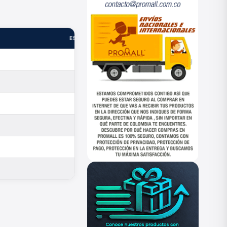
ESTADO
—
—
—
—
—
—