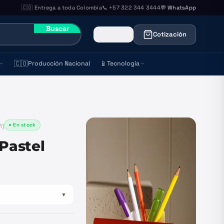
🇨🇴 Entrega a toda Colombia
📞 +57 322 344 3444
💬 WhatsApp
Buscar
Cotización
🇨🇴
📱
Producción Nacional
Tecnología
● En stock
1
)
 Pastel
▼