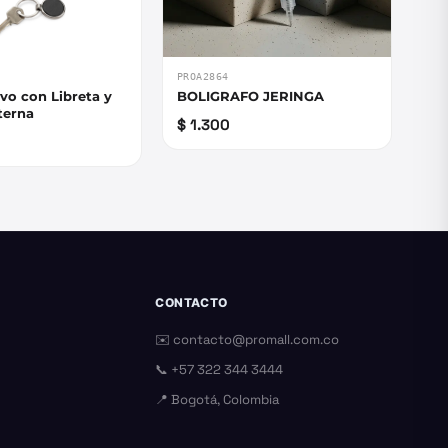
PROA2864
ivo con Libreta y
BOLIGRAFO JERINGA
terna
$ 1.300
CONTACTO
✉️
contacto@promall.com.co
📞
+57 322 344 3444
📍 Bogotá, Colombia