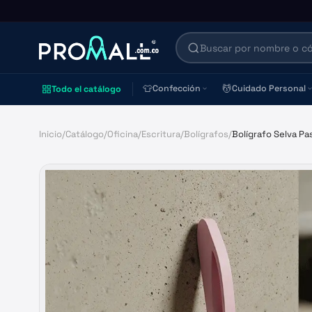
👕
💆
Confección
Cuidado Personal
Todo el catálogo
Inicio
/
Catálogo
/
Oficina
/
Escritura
/
Bolígrafos
/
Bolígrafo Selva Pa