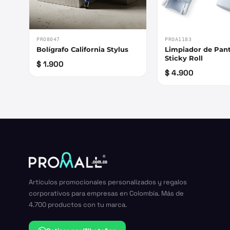
PRO8047
PROA1183
Bolígrafo California Stylus
Limpiador de Pant
Sticky Roll
$ 1.900
$ 4.900
Artículos promocionales personalizados y regalos
corporativos para empresas en Colombia. Más de
4.700 productos con tu marca.