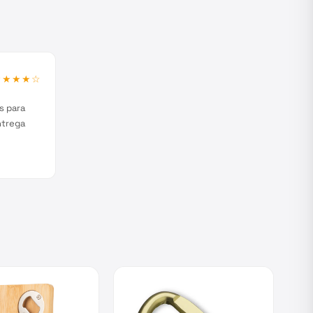
★★★★
☆
s para
ntrega