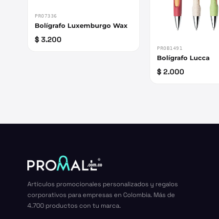
PRO7336
Bolígrafo Luxemburgo Wax
$ 3.200
PROB1491
Bolígrafo Lucca
$ 2.000
Artículos promocionales personalizados y regalos
corporativos para empresas en Colombia. Más de
4.700 productos con tu marca.