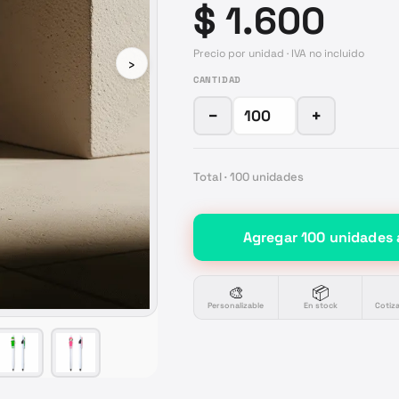
$ 1.600
Precio por unidad · IVA no incluido
›
CANTIDAD
−
+
Total ·
100
unidades
Agregar
100
unidades
🎨
📦
Personalizable
En stock
Cotiz