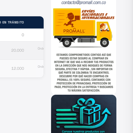
D EN TRÁNSITO
ESTADO
0
—
Orden en tránsito (EMBARCADO).
20.000
Fecha estimada de llegada a
puerto Agosto 9.
Orden en tránsito (EMBARCADO).
12.000
Fecha estimada de llegada a
puerto Agosto 9.