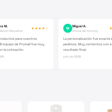
ra M.
Miguel A.
★★★★
☆
M
dación Educativa
Clínica del Country
roductos para nuestros
La personalización fue exacta a
El equipo de Promall fue muy
pedimos. Muy contentos con e
n la cotización.
resultado final.
026
julio de 2026