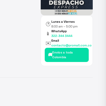
Lunes a Viernes
🕐
8:00 am – 5:00 pm
WhatsApp
📱
322-344 3444
Email
✉️
contacto@promall.com.co
Envíos a toda
🚚
Colombia