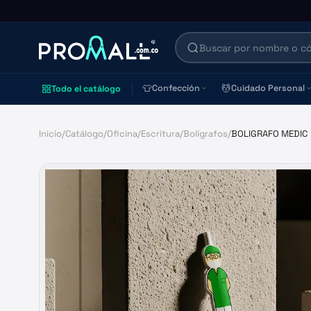
👕
💆
Confección
Cuidado Personal
Todo el catálogo
Inicio
/
Catálogo
/
Oficina
/
Escritura
/
Bolígrafos
/
BOLIGRAFO MEDIC