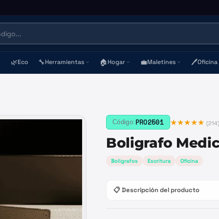
🌿
🔧
🏠
💼
🖊️
Eco
Herramientas
Hogar
Maletines
Oficina
★★★★★
PRO2501
Código:
(
214
Boligrafo Medi
Boligrafos
Escritura
Oficina
📋 Descripción del producto