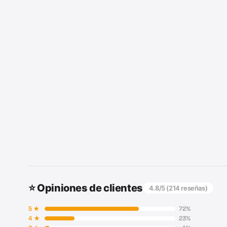
⭐ Opiniones de clientes
4.8
/5 (
214
reseñas)
5
★
72
%
4
★
23
%