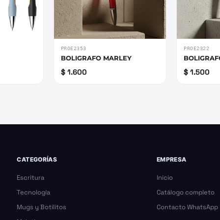
PROE2353
PROE2322
BOLIGRAFO MARLEY
BOLIGRAF
$ 1.600
$ 1.500
CATEGORÍAS
EMPRESA
Escritura
Inicio
Tecnología
Catálogo completo
Mugs y Botilitos
Contacto WhatsApp