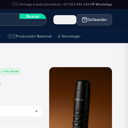
🇨🇴 Entrega a toda Colombia
📞 +57 322 344 3444
💬 WhatsApp
Buscar
Cotización
🇨🇴
📱
Producción Nacional
Tecnología
● En stock
)
c
▼