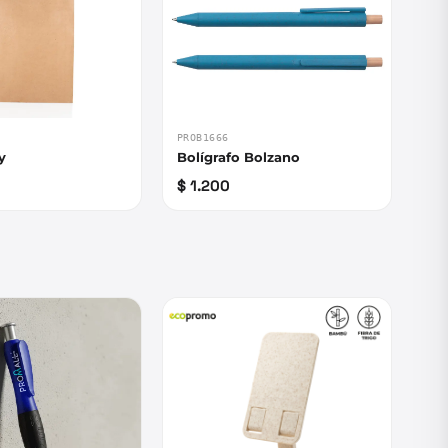
PROB1666
y
Bolígrafo Bolzano
$ 1.200