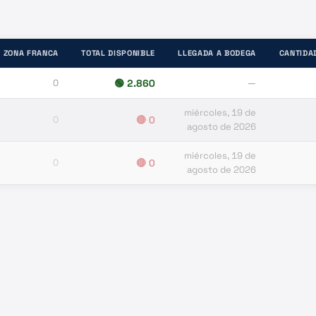
 ZONA FRANCA
TOTAL DISPONIBLE
LLEGADA A BODEGA
CANTIDA
0
🟢
2.860
—
miércoles, 19 de
0
🔴
0
agosto de 2026
miércoles, 19 de
0
🔴
0
agosto de 2026