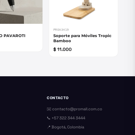
PROA3419
O PAVAROTI
Soporte para Móviles Tropic
Bamboo
$ 11.000
CONTACTO
✉️
contacto@promall.com.co
📞
+57 322 344 3444
📍 Bogotá, Colombia