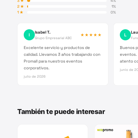
3
★
4
%
2
★
1
%
1
★
0
%
Isabel T.
Lau
I
★★★★★
L
Grupo Empresarial ABC
Fun
Excelente servicio y productos de
Buenos p
calidad. Llevamos 3 años trabajando con
eventos. 
Promall para nuestros eventos
atento co
corporativos.
junio de 2
julio de 2026
También te puede interesar