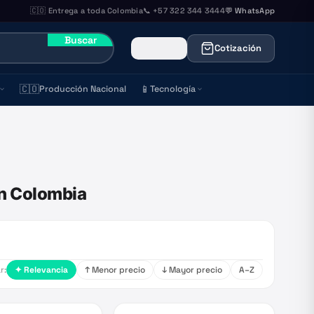
🇨🇴 Entrega a toda Colombia
📞 +57 322 344 3444
💬 WhatsApp
Buscar
Cotización
🇨🇴
📱
Producción Nacional
Tecnología
en Colombia
r:
✦ Relevancia
↑ Menor precio
↓ Mayor precio
A–Z