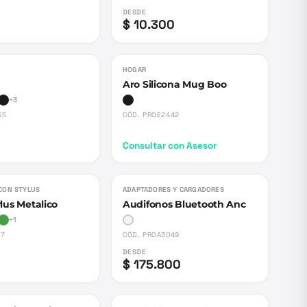
DESDE
$ 10.300
HOGAR
Aro Silicona Mug Boo
+
3
55
CÓD.
PROE2442
Consultar con Asesor
CON STYLUS
ADAPTADORES Y CARGADORES
lus Metalico
Audifonos Bluetooth Anc
+
1
67
CÓD.
PROA3049
DESDE
$ 175.800