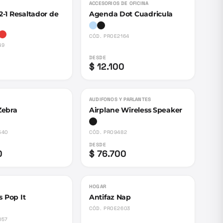
ACCESORIOS DE OFICINA
-1 Resaltador de
Agenda Dot Cuadricula
CÓD.
PROE2164
49
DESDE
$ 12.100
AUDIFONOS Y PARLANTES
Zebra
Airplane Wireless Speaker
540
CÓD.
PRO9482
DESDE
0
$ 76.700
HOGAR
s Pop It
Antifaz Nap
CÓD.
PROE2603
057