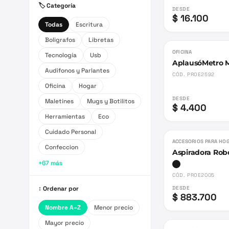
🏷️ Categoría
DESDE
$ 16.100
Todas
Escritura
Boligrafos
Libretas
OFICINA
Tecnología
Usb
AplausóMetro 
Audifonos y Parlantes
CÓD.
PROE2592
Oficina
Hogar
DESDE
Maletines
Mugs y Botilitos
$ 4.400
Herramientas
Eco
Cuidado Personal
ACCESORIOS PARA HO
Confeccion
Aspiradora Rob
+67 más
CÓD.
PROE2005
↕️ Ordenar por
DESDE
$ 883.700
Nombre A–Z
Menor precio
Mayor precio