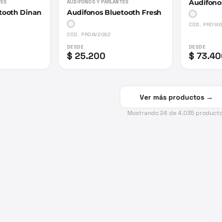
Audifono
TES
AUDIFONOS Y PARLANTES
tooth Dinan
Audifonos Bluetooth Fresh
CÓD.
PRO146
CÓD.
PROAV2092
DESDE
DESDE
$ 25.200
$ 73.4
Ver más productos →
Mostrando
24
de
4.035
product