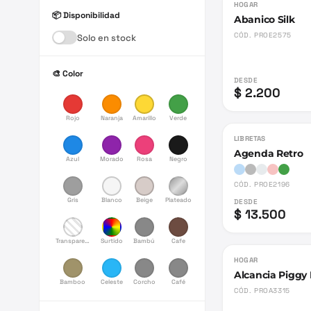
HOGAR
📦 Disponibilidad
Abanico Silk
CÓD.
PROE2575
Solo en stock
🎨 Color
DESDE
$ 2.200
Rojo
Naranja
Amarillo
Verde
LIBRETAS
Agenda Retro
Azul
Morado
Rosa
Negro
CÓD.
PROE2196
Gris
Blanco
Beige
Plateado
DESDE
$ 13.500
Transparente
Surtido
Bambú
Cafe
HOGAR
Alcancia Piggy
Bamboo
Celeste
Corcho
Café
CÓD.
PROA3315