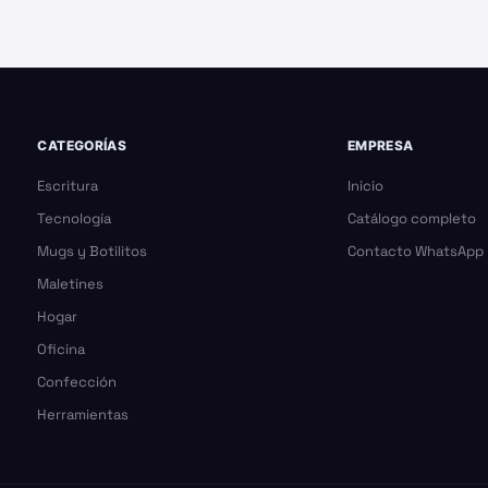
CATEGORÍAS
EMPRESA
Escritura
Inicio
Tecnología
Catálogo completo
Mugs y Botilitos
Contacto WhatsApp
Maletines
Hogar
Oficina
Confección
Herramientas