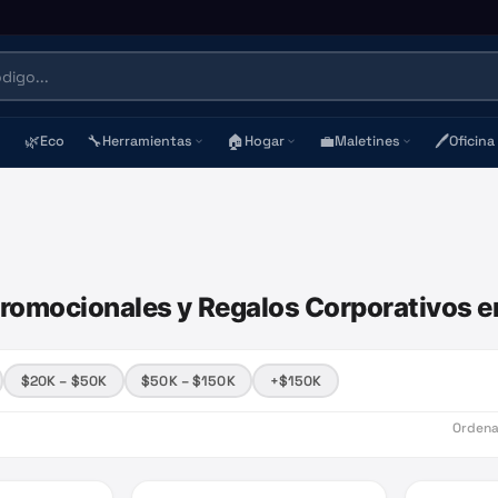
🌿
🔧
🏠
💼
🖊️
Eco
Herramientas
Hogar
Maletines
Oficina
Promocionales y Regalos Corporativos 
$20K – $50K
$50K – $150K
+$150K
Ordena