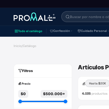
👕
💆
Confección
Cuidado Personal
Todo el catálogo
Inicio
/
Catálogo
Artículos 
Filtros
💰
Hasta $20K
💰 Precio
$0
$500.000+
4.035
productos