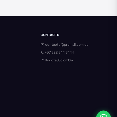
CONTACTO
✉️
contacto@promall.com.co
📞
+57 322 344 3444
📍 Bogotá, Colombia