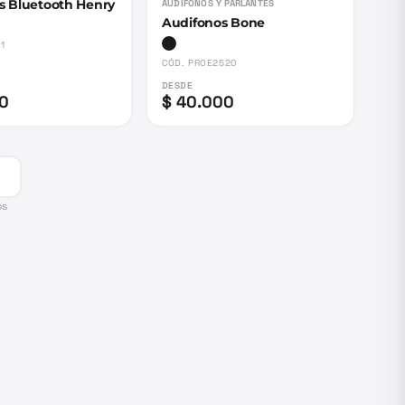
s Bluetooth Henry
AUDIFONOS Y PARLANTES
Audifonos Bone
1
CÓD.
PROE2520
DESDE
00
$ 40.000
os