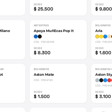
DESDE
DESDE
$ 25.500
$ 9.800
ANTIESTRES
BOLIGRAFOS
Milano
Apoya MuñEcas Pop It
Aria
CÓD.
PROA3059
CÓD.
PRO20
DESDE
DESDE
$ 8.300
$ 1.600
GAR
BOLIGRAFOS
BOLIGRAFOS 
ot
Aston Mate
Aston Sty
CÓD.
PRO4785
CÓD.
PRO41
DESDE
DESDE
$ 1.500
$ 3.100