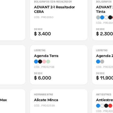
BOLIGRAFOS CON RESALTADOR
BOLIGRAFOS
ADVANT 2-1 Resaltador
ADVANT 2
CERA
Tinta
CÓD.
PRO2050
CÓD.
PRO20
DESDE
DESDE
$ 3.400
$ 2.300
LIBRETAS
LIBRETAS
Agenda Terra
Agenda 
CÓD.
PROE2198
CÓD.
PROE2
DESDE
DESDE
$ 6.000
$ 11.90
HERRAMIENTAS
ANTIESTRES
 Max
Alicate Minca
Antiestre
CÓD.
PROE2599
CÓD.
PROA3