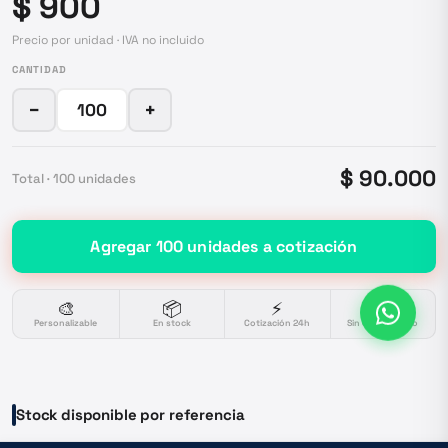
$ 900
Precio por unidad · IVA no incluido
CANTIDAD
−
+
$ 90.000
Total ·
100
unidades
Agregar
100
unidades
a cotización
🎨
📦
⚡
🔒
Personalizable
En stock
Cotización 24h
Sin compromiso
Stock disponible por referencia