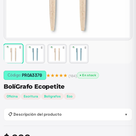
★★★★★
PROA3370
Código:
● En stock
(
184
)
BolíGrafo Ecopetite
Oficina
Escritura
Bolígrafos
Eco
📋 Descripción del producto
▼