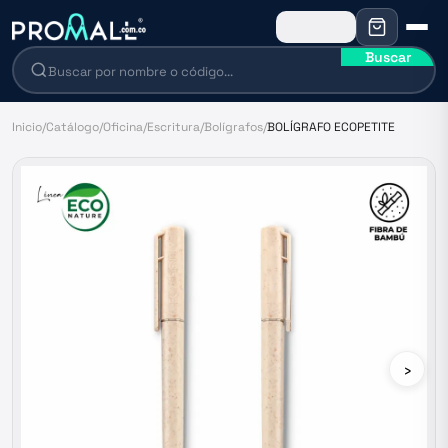
Buscar
Inicio
/
Catálogo
/
Oficina
/
Escritura
/
Bolígrafos
/
BOLÍGRAFO ECOPETITE
›