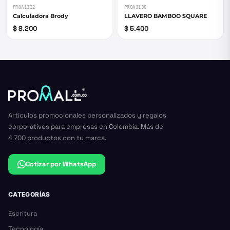
PROA1322
PROA3136
Calculadora Brody
LLAVERO BAMBOO SQUARE
$ 8.200
$ 5.400
Artículos promocionales personalizados y regalos
corporativos para empresas en Colombia. Más de
4.700 productos con tu marca.
Cotizar por WhatsApp
CATEGORÍAS
Escritura
Tecnología