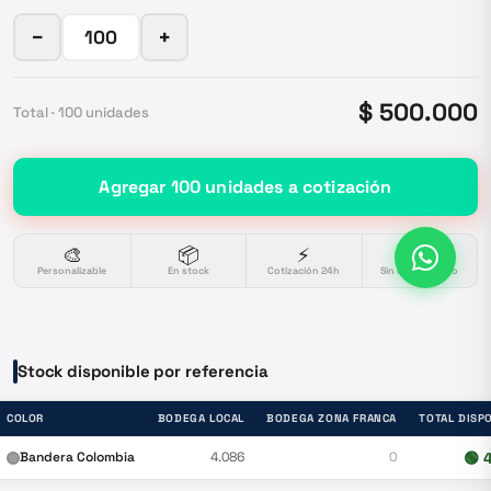
−
+
$ 500.000
Total ·
100
unidades
Agregar
100
unidades
a cotización
🎨
📦
⚡
🔒
Personalizable
En stock
Cotización 24h
Sin compromiso
Stock disponible por referencia
COLOR
BODEGA LOCAL
BODEGA ZONA FRANCA
TOTAL DISP
Bandera Colombia
4.086
0
🟢