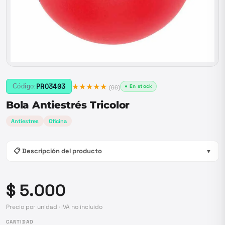
★★★★★
PRO3403
Código:
● En stock
(
66
)
Bola Antiestrés Tricolor
Antiestres
Oficina
📋 Descripción del producto
▼
$ 5.000
Precio por unidad · IVA no incluido
CANTIDAD