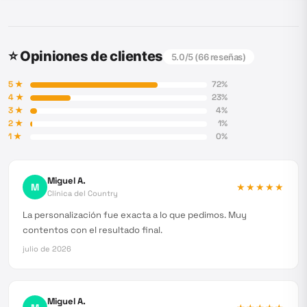
⭐ Opiniones de clientes
5.0
/5 (
66
reseñas)
5
★
72
%
4
★
23
%
3
★
4
%
2
★
1
%
1
★
0
%
Miguel A.
M
★★★★★
Clínica del Country
La personalización fue exacta a lo que pedimos. Muy
contentos con el resultado final.
julio de 2026
Miguel A.