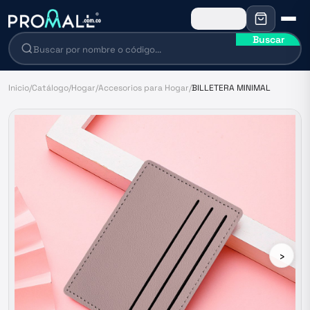
Buscar
Inicio
/
Catálogo
/
Hogar
/
Accesorios para Hogar
/
BILLETERA MINIMAL
›