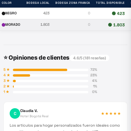
COLOR
BODEGA LOCAL
BODEGA ZONA FRANCA
TOTAL DISPONIBLE
NEGRO
423
0
🟢
423
MORADO
1.803
0
🟢
1.803
⭐ Opiniones de clientes
4.6
/5 (
181
reseñas)
5
★
72
%
4
★
23
%
3
★
4
%
2
★
1
%
1
★
0
%
Claudia V.
C
★★★★★
Hotel Bogotá Real
Los artículos para hogar personalizados fueron ideales como