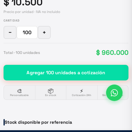
$ 10.500
Precio por unidad · IVA no incluido
CANTIDAD
−
+
$ 960.000
Total ·
100
unidades
Agregar
100
unidades
a cotización
🎨
📦
⚡
🔒
Personalizable
En stock
Cotización 24h
Sin compromiso
Stock disponible por referencia