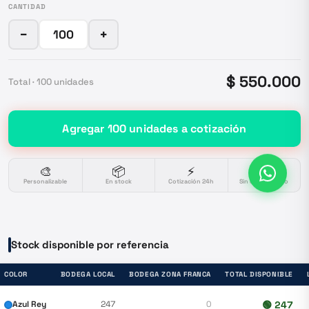
CANTIDAD
−
+
$ 550.000
Total ·
100
unidades
Agregar
100
unidades
a cotización
🎨
📦
⚡
🔒
Personalizable
En stock
Cotización 24h
Sin compromiso
Stock disponible por referencia
COLOR
BODEGA LOCAL
BODEGA ZONA FRANCA
TOTAL DISPONIBLE
Azul Rey
247
0
🟢
247