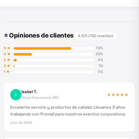
⭐ Opiniones de clientes
4.8
/5 (
182
reseñas)
5
★
72
%
4
★
23
%
3
★
4
%
2
★
1
%
1
★
0
%
Isabel T.
I
★★★★★
Grupo Empresarial ABC
Excelente servicio y productos de calidad. Llevamos 3 años
trabajando con Promall para nuestros eventos corporativos.
julio de 2026