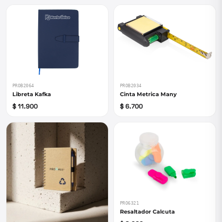
PROB2064
PROB2034
Libreta Kafka
Cinta Metrica Many
$ 11.900
$ 6.700
PRO6321
Resaltador Calcuta