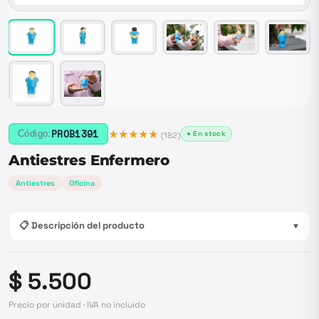
★★★★★
PROB1391
Código:
● En stock
(
182
)
Antiestres Enfermero
Antiestres
Oficina
📋 Descripción del producto
▼
$ 5.500
Precio por unidad · IVA no incluido