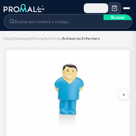
Buscar
Inicio
/
Catálogo
/
Oficina
/
Antistrés
/
Antiestres Enfermero
›