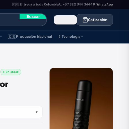
🇨🇴 Entrega a toda Colombia
📞 +57 322 344 3444
💬 WhatsApp
Buscar
Cotización
🇨🇴
📱
Producción Nacional
Tecnología
● En stock
)
or
▼