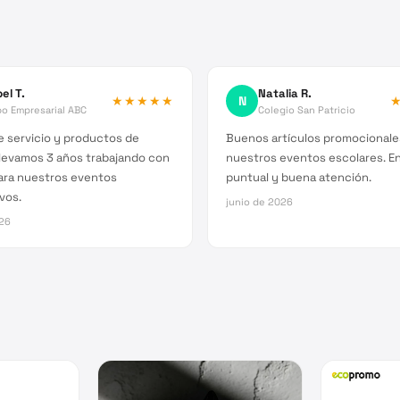
el T.
Natalia R.
★★★★★
N
o Empresarial ABC
Colegio San Patricio
 servicio y productos de
Buenos artículos promocionale
Llevamos 3 años trabajando con
nuestros eventos escolares. E
ara nuestros eventos
puntual y buena atención.
vos.
junio de 2026
026