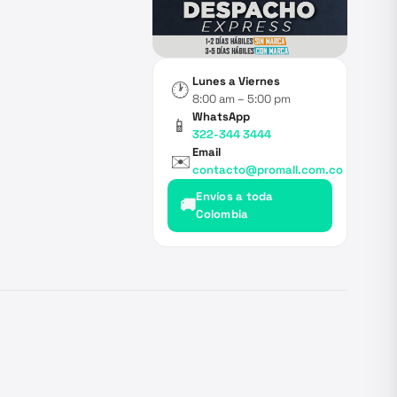
Lunes a Viernes
🕐
8:00 am – 5:00 pm
WhatsApp
📱
322-344 3444
Email
✉️
contacto@promall.com.co
Envíos a toda
🚚
Colombia