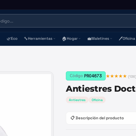
🌿
🔧
🏠
💼
🖊️
Eco
Herramientas
Hogar
Maletines
Oficina
★★★★★
PRO4673
Código:
(
136
Antiestres Doct
Antiestres
Oficina
📋 Descripción del producto