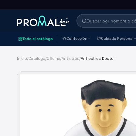
👕
💆
Confección
Cuidado Personal
Todo el catálogo
Inicio
/
Catálogo
/
Oficina
/
Antistrés
/
Antiestres Doctor