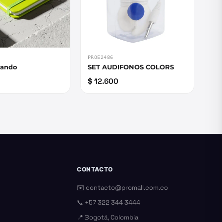
PROE2486
lando
SET AUDIFONOS COLORS
$ 12.600
CONTACTO
✉️
contacto@promall.com.co
📞
+57 322 344 3444
📍 Bogotá, Colombia