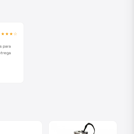
★★★★
☆
s para
ntrega