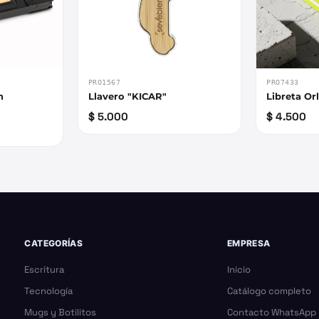
PRO1567
PRO7433
n
Llavero "KICAR"
Libreta Or
$ 5.000
$ 4.500
CATEGORÍAS
EMPRESA
Escritura
Inicio
Tecnología
Catálogo completo
Mugs y Botilitos
Contacto WhatsApp