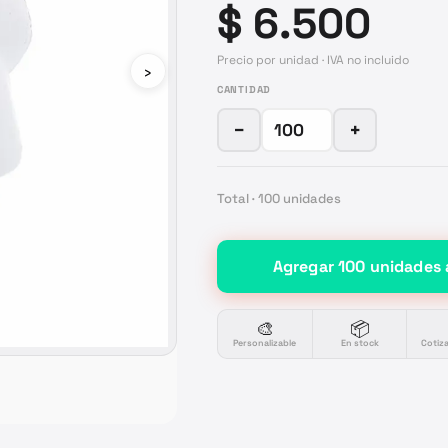
$ 6.500
Precio por unidad · IVA no incluido
›
CANTIDAD
−
+
Total ·
100
unidades
Agregar
100
unidades
🎨
📦
Personalizable
En stock
Cotiz