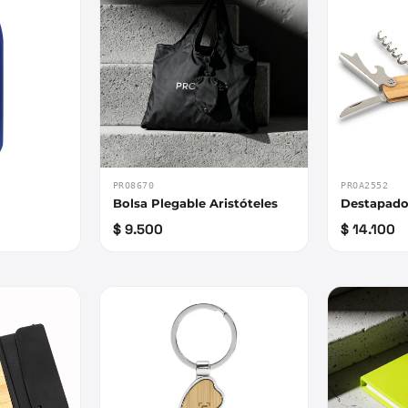
PRO8670
PROA2552
Bolsa Plegable Aristóteles
Destapad
$ 9.500
$ 14.100