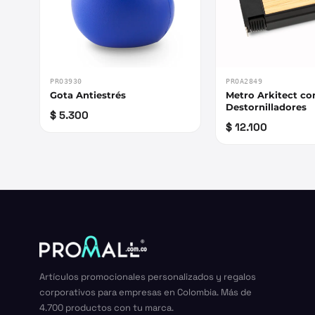
PRO3930
PROA2849
Gota Antiestrés
Metro Arkitect co
Destornilladores
$ 5.300
$ 12.100
Artículos promocionales personalizados y regalos
corporativos para empresas en Colombia. Más de
4.700 productos con tu marca.