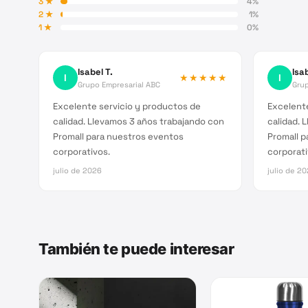
3
★
4
%
2
★
1
%
1
★
0
%
Isabel T.
Isab
I
★★★★★
I
Grupo Empresarial ABC
Grup
Excelente servicio y productos de
Excelente
calidad. Llevamos 3 años trabajando con
calidad. 
Promall para nuestros eventos
Promall p
corporativos.
corporati
julio de 2026
julio de 2
También te puede interesar