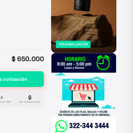
PERSONALIZACIÓN
$ 650.000
a cotización
⚡
🔒
ación 24h
Sin compromiso