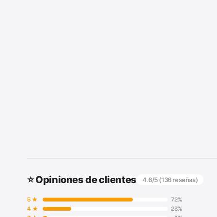
⭐ Opiniones de clientes
4.6
/5 (
136
reseñas)
5
★
72
%
4
★
23
%