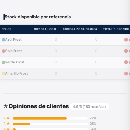
Stock disponible por referencia
COLOR
BODEGA LOCAL
BODEGA ZONA FRANCA
TOTAL DISPONIBL
Azul Frost
0
0
🔴
Rojo Frost
0
0
🔴
Verde Frost
0
0
🔴
Amarillo Frost
0
0
🔴
⭐ Opiniones de clientes
4.6
/5 (
183
reseñas)
5
★
72
%
4
★
23
%
3
★
4
%