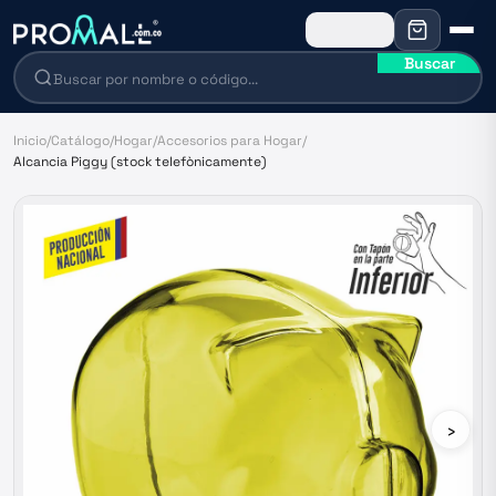
Buscar
Inicio
/
Catálogo
/
Hogar
/
Accesorios para Hogar
/
Alcancia Piggy (stock telefònicamente)
›