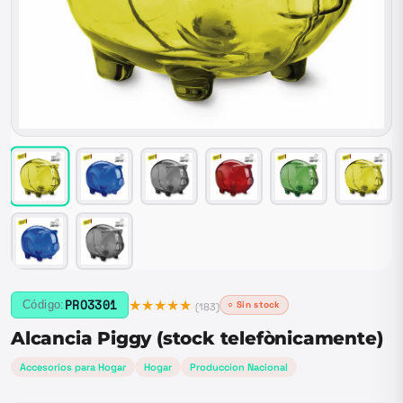
★★★★★
PRO3301
Código:
○ Sin stock
(
183
)
Alcancia Piggy (stock telefònicamente)
Accesorios para Hogar
Hogar
Produccion Nacional