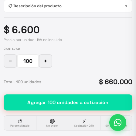
📋 Descripción del producto
▼
$ 6.600
Precio por unidad · IVA no incluido
CANTIDAD
−
+
$ 660.000
Total ·
100
unidades
Agregar
100
unidades
a cotización
🎨
🔴
⚡
🔒
Personalizable
Sin stock
Cotización 24h
Sin compromiso