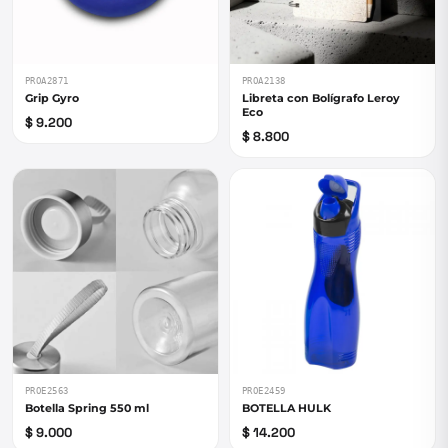
PROA2871
PROA2138
Grip Gyro
Libreta con Bolígrafo Leroy
Eco
$ 9.200
$ 8.800
PROE2563
PROE2459
Botella Spring 550 ml
BOTELLA HULK
$ 9.000
$ 14.200