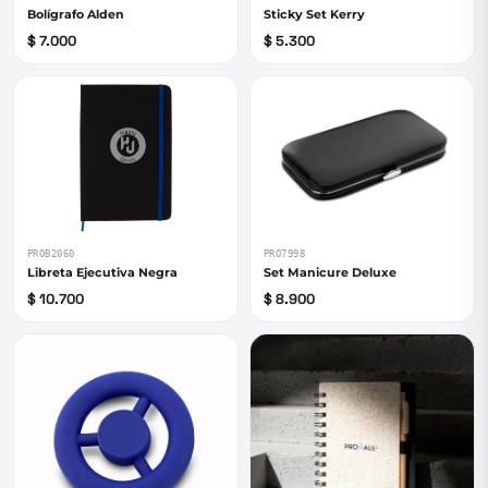
Bolígrafo Alden
Sticky Set Kerry
$ 7.000
$ 5.300
PRO7998
PROB2060
Set Manicure Deluxe
Libreta Ejecutiva Negra
$ 8.900
$ 10.700